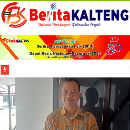
Viral! Selama Dua Bulan Lebih Siltap Serta Tunjangan Pemdes dan BPD di Barse