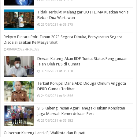
Tidak Terbukti Melanggar UU ITE, MA Kuatkan Vonis
Bebas Dua Wartawan
25/06/2021
39,375
Rekpro Bintara Polri Tahun 2023 Segera Dibuka, Persyaratan Segera
Disosialisasikan Ke Masyarakat
08/09/2022
36,328
Dewan Kalteng Akan RDP Tuntut Status Penggunaan
Jalan Oleh PBS di Gumas
30/06/2021
35,168
Terkait Korupsi Dana ADD Diduga Oknum Anggota
DPRD Gumas Terlibat
24/06/2021
34,856
SPS Kalteng Pesan Agar Penegak Hukum Konsisten
Jaga Marwah Kemerdekaan Pers
25/06/2021
33,682
Gubernur Kalteng Lantik Pj Walikota dan Bupati