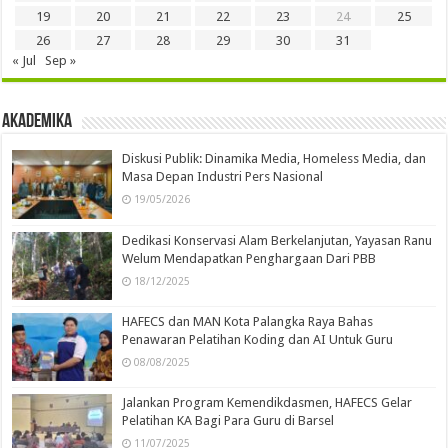
19
20
21
22
23
24
25
26
27
28
29
30
31
« Jul
Sep »
Akademika
Diskusi Publik: Dinamika Media, Homeless Media, dan
Masa Depan Industri Pers Nasional
19/05/2026
Dedikasi Konservasi Alam Berkelanjutan, Yayasan Ranu
Welum Mendapatkan Penghargaan Dari PBB
18/12/2025
HAFECS dan MAN Kota Palangka Raya Bahas
Penawaran Pelatihan Koding dan AI Untuk Guru
08/08/2025
Jalankan Program Kemendikdasmen, HAFECS Gelar
Pelatihan KA Bagi Para Guru di Barsel
11/07/2025