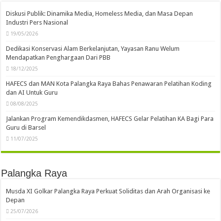
Diskusi Publik: Dinamika Media, Homeless Media, dan Masa Depan
Industri Pers Nasional
19/05/2026
Dedikasi Konservasi Alam Berkelanjutan, Yayasan Ranu Welum
Mendapatkan Penghargaan Dari PBB
18/12/2025
HAFECS dan MAN Kota Palangka Raya Bahas Penawaran Pelatihan Koding
dan AI Untuk Guru
08/08/2025
Jalankan Program Kemendikdasmen, HAFECS Gelar Pelatihan KA Bagi Para
Guru di Barsel
11/07/2025
Palangka Raya
Musda XI Golkar Palangka Raya Perkuat Soliditas dan Arah Organisasi ke
Depan
25/07/2026