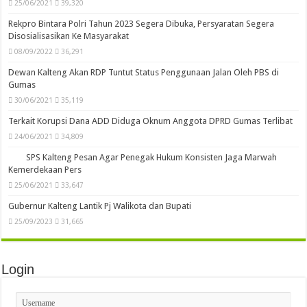
25/06/2021
39,320
Rekpro Bintara Polri Tahun 2023 Segera Dibuka, Persyaratan Segera
Disosialisasikan Ke Masyarakat
08/09/2022
36,291
Dewan Kalteng Akan RDP Tuntut Status Penggunaan Jalan Oleh PBS di
Gumas
30/06/2021
35,119
Terkait Korupsi Dana ADD Diduga Oknum Anggota DPRD Gumas Terlibat
24/06/2021
34,809
SPS Kalteng Pesan Agar Penegak Hukum Konsisten Jaga Marwah
Kemerdekaan Pers
25/06/2021
33,647
Gubernur Kalteng Lantik Pj Walikota dan Bupati
25/09/2023
31,665
Login