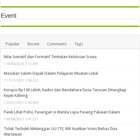
Event
Popular
Recent
Comments
Tags
Nilai Sumatif dan Formatif Tentukan Kelulusan Siswa
30/04/2023
72,459
Masukan Salam Dayak Dalam Pelajaran Muatan Lokal
11/11/2021
58,253
Korupsi Rp1 M Lebih, Kades dan Bendahara Desa Tarusan Ditangkap
Kejati Kalteng
22/07/2021
44,409
Panik Lihat Polisi, Pasangan si Wanita Lupa Pasang Pakaian Dalam
09/08/2021
41,521
Tidak Terbukti Melanggar UU ITE, MA Kuatkan Vonis Bebas Dua
Wartawan