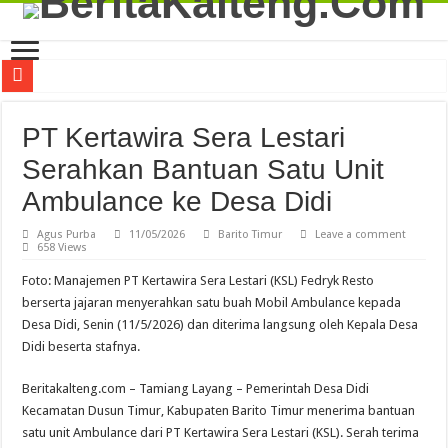
Viral! Selama Dua Bulan Lebih Siltap Serta Tunjangan Pemdes dan BPD di Barse
PT Kertawira Sera Lestari
Musda XI Golkar Palangka Raya Perkuat Soliditas dan Arah Organisasi ke Depan
Serahkan Bantuan Satu Unit
Galian C Diduga Ilegal di Desa Talekoi Seret Nama Ormas Batamad?
Ambulance ke Desa Didi
Kapolda Kalteng Beberkan Kronologi Penyerangan yang Tewaskan Tiga Personel 
Bimtek Penguatan Kapasitas Mediator Perkuat Peran ASN dalam Mewujudkan Stab
Agus Purba
11/05/2026
Barito Timur
Leave a comment
658 Views
Bimtek Penguatan Kapasitas Mediator Tingkatkan Kompetensi ASN dalam Penye
Foto: Manajemen PT Kertawira Sera Lestari (KSL) Fedryk Resto
Gerakan Pangan Murah Meriahkan HUT ke-69 Kota Palangka Raya, Bantu Jaga S
berserta jajaran menyerahkan satu buah Mobil Ambulance kepada
Desa Didi, Senin (11/5/2026) dan diterima langsung oleh Kepala Desa
DPW Deprindo Kalteng Perkuat Sinergi Dukung Program Tiga Juta Rumah dan 
Didi beserta stafnya.
Palangka Raya Fair 2026 Berakhir, Transaksi Tembus Rp7,6 Miliar
Beritakalteng.com – Tamiang Layang – Pemerintah Desa Didi
Peresmian KCP Bank Kalteng Kalampangan Perkuat Akses Layanan Keuangan 
Kecamatan Dusun Timur, Kabupaten Barito Timur menerima bantuan
satu unit Ambulance dari PT Kertawira Sera Lestari (KSL). Serah terima