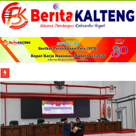
Viral! Selama Dua Bulan Lebih Siltap Serta Tunjangan Pemdes dan BPD di Barse