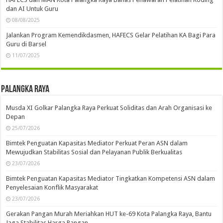
Mei 2026
S
S
R
K
J
S
M
1
2
3
4
5
6
7
8
9
10
11
12
13
14
15
16
17
18
19
20
21
22
23
24
25
26
27
28
29
30
31
« Apr
Jun »
Akademika
Diskusi Publik: Dinamika Media, Homeless Media, dan Masa Depan
Industri Pers Nasional
19/05/2026
Dedikasi Konservasi Alam Berkelanjutan, Yayasan Ranu Welum
Mendapatkan Penghargaan Dari PBB
18/12/2025
HAFECS dan MAN Kota Palangka Raya Bahas Penawaran Pelatihan Koding
dan AI Untuk Guru