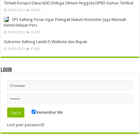
30/04/2023
72,506
Masukan Salam Dayak Dalam Pelajaran Muatan Lokal
11/11/2021
58,320
Korupsi Rp1 M Lebih, Kades dan Bendahara Desa Tarusan Ditangkap
Kejati Kalteng
22/07/2021
44,489
Panik Lihat Polisi, Pasangan si Wanita Lupa Pasang Pakaian Dalam
09/08/2021
41,574
Tidak Terbukti Melanggar UU ITE, MA Kuatkan Vonis Bebas Dua
Wartawan
25/06/2021
39,378
Rekpro Bintara Polri Tahun 2023 Segera Dibuka, Persyaratan Segera
Disosialisasikan Ke Masyarakat
08/09/2022
36,332
Dewan Kalteng Akan RDP Tuntut Status Penggunaan Jalan Oleh PBS di
Gumas
30/06/2021
35,172
Terkait Korupsi Dana ADD Diduga Oknum Anggota DPRD Gumas Terlibat