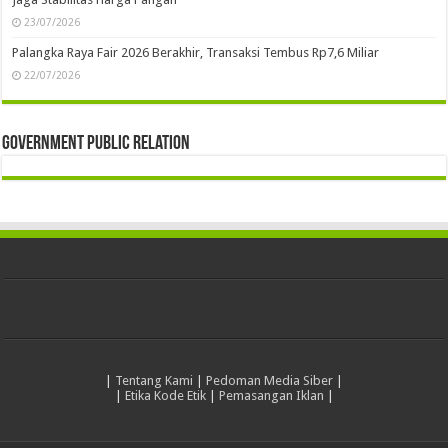
08/08/2025
Jalankan Program Kemendikdasmen, HAFECS Gelar Pelatihan KA Bagi Para
Guru di Barsel
11/07/2025
Palangka Raya
Musda XI Golkar Palangka Raya Perkuat Soliditas dan Arah Organisasi ke
Depan
25/07/2026
Bimtek Penguatan Kapasitas Mediator Perkuat Peran ASN dalam
Mewujudkan Stabilitas Sosial dan Pelayanan Publik Berkualitas
23/07/2026
Bimtek Penguatan Kapasitas Mediator Tingkatkan Kompetensi ASN dalam
Penyelesaian Konflik Masyarakat
23/07/2026
Gerakan Pangan Murah Meriahkan HUT ke-69 Kota Palangka Raya, Bantu
Jaga Stabilitas Harga Pangan
23/07/2026