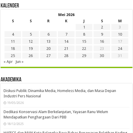
24/06/2021
34,856
SPS Kalteng Pesan Agar Penegak Hukum Konsisten Jaga Marwah
Kemerdekaan Pers
25/06/2021
33,685
Gubernur Kalteng Lantik Pj Walikota dan Bupati
25/09/2023
31,692
Login
Remember Me
Lost your password?
Kalender