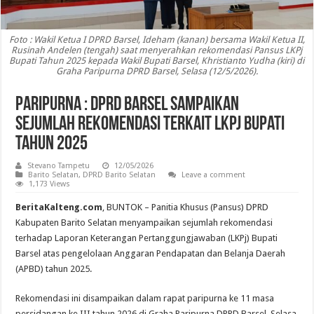
Foto : Wakil Ketua I DPRD Barsel, Ideham (kanan) bersama Wakil Ketua II,
Rusinah Andelen (tengah) saat menyerahkan rekomendasi Pansus LKPj
Bupati Tahun 2025 kepada Wakil Bupati Barsel, Khristianto Yudha (kiri) di
Graha Paripurna DPRD Barsel, Selasa (12/5/2026).
Paripurna : DPRD Barsel Sampaikan
Sejumlah Rekomendasi Terkait LKPj Bupati
Tahun 2025
Stevano Tampetu
12/05/2026
Barito Selatan
,
DPRD Barito Selatan
Leave a comment
1,173 Views
BeritaKalteng.com
, BUNTOK – Panitia Khusus (Pansus) DPRD
Kabupaten Barito Selatan menyampaikan sejumlah rekomendasi
terhadap Laporan Keterangan Pertanggungjawaban (LKPj) Bupati
Barsel atas pengelolaan Anggaran Pendapatan dan Belanja Daerah
(APBD) tahun 2025.
Rekomendasi ini disampaikan dalam rapat paripurna ke 11 masa
persidangan ke III tahun 2026 di Graha Paripurna DPRD Barsel, Selasa