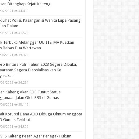
san Ditangkap Kejati Kalteng
/07/2021
44,409
k Lihat Polisi, Pasangan si Wanita Lupa Pasang
aian Dalam
/08/2021
41,521
k Terbukti Melanggar UU ITE, MA Kuatkan
is Bebas Dua Wartawan
/06/2021
39,321
ro Bintara Polri Tahun 2023 Segera Dibuka,
yaratan Segera Disosialisasikan Ke
yarakat
/09/2022
36,291
n Kalteng Akan RDP Tuntut Status
gunaan Jalan Oleh PBS di Gumas
/06/2021
35,119
kait Korupsi Dana ADD Diduga Oknum Anggota
D Gumas Terlibat
/06/2021
34,809
SPS Kalteng Pesan Agar Penegak Hukum