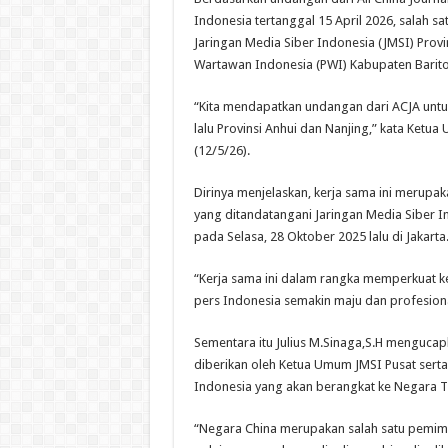
Indonesia tertanggal 15 April 2026, salah sa
Jaringan Media Siber Indonesia (JMSI) Provi
Wartawan Indonesia (PWI) Kabupaten Barito 
“Kita mendapatkan undangan dari ACJA untuk
lalu Provinsi Anhui dan Nanjing,” kata Ket
(12/5/26).
Dirinya menjelaskan, kerja sama ini merupa
yang ditandatangani Jaringan Media Siber In
pada Selasa, 28 Oktober 2025 lalu di Jakarta
“Kerja sama ini dalam rangka memperkuat ke
pers Indonesia semakin maju dan profesiona
Sementara itu Julius M.Sinaga,S.H menguca
diberikan oleh Ketua Umum JMSI Pusat serta
Indonesia yang akan berangkat ke Negara T
“Negara China merupakan salah satu pemimpi