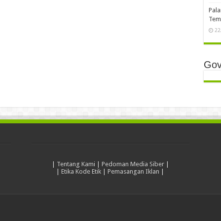
Pala
Temb
22
Gov
|
Tentang Kami
|
Pedoman Media Siber
|
|
Etika Kode Etik
|
Pemasangan Iklan
|