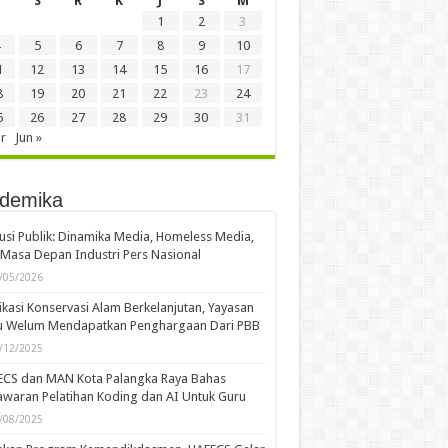
S
R
K
J
S
M
1
2
3
5
6
7
8
9
10
1
12
13
14
15
16
17
8
19
20
21
22
23
24
5
26
27
28
29
30
31
r
Jun »
demika
usi Publik: Dinamika Media, Homeless Media,
Masa Depan Industri Pers Nasional
/05/2026
kasi Konservasi Alam Berkelanjutan, Yayasan
u Welum Mendapatkan Penghargaan Dari PBB
/12/2025
ECS dan MAN Kota Palangka Raya Bahas
waran Pelatihan Koding dan AI Untuk Guru
/08/2025