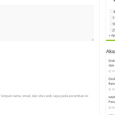
S
4
1
1
2
« Ap
Aka
Disk
dan 
19
Dedi
Ran
18
Simpan nama, email, dan situs web saya pada peramban ini
HAF
Pena
08