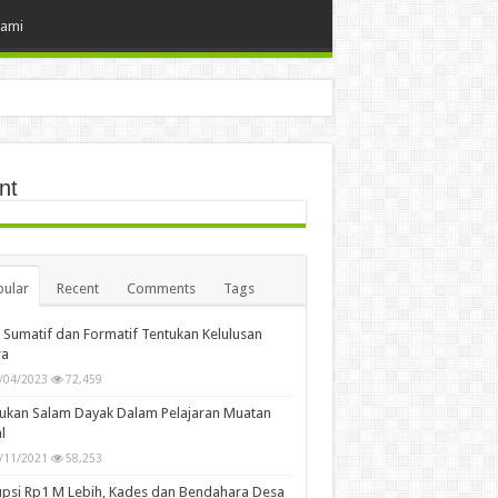
Kami
nt
ular
Recent
Comments
Tags
i Sumatif dan Formatif Tentukan Kelulusan
wa
/04/2023
72,459
ukan Salam Dayak Dalam Pelajaran Muatan
l
/11/2021
58,253
psi Rp1 M Lebih, Kades dan Bendahara Desa