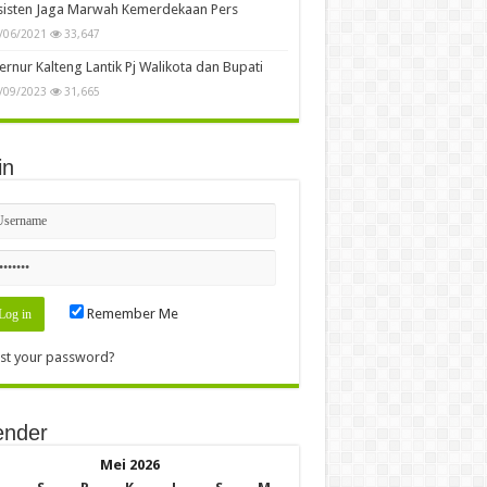
sisten Jaga Marwah Kemerdekaan Pers
/06/2021
33,647
rnur Kalteng Lantik Pj Walikota dan Bupati
/09/2023
31,665
in
Remember Me
st your password?
ender
Mei 2026