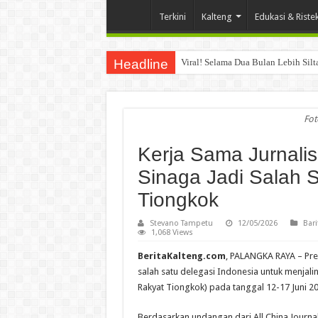
Terkini
Kalteng
Edukasi & Riste
Headline
Viral! Selama Dua Bulan Lebih Sil
Fot
Kerja Sama Jurnalis 
Sinaga Jadi Salah 
Tiongkok
Stevano Tampetu
12/05/2026
Bari
1,068 Views
BeritaKalteng.com
, PALANGKA RAYA – Pres
salah satu delegasi Indonesia untuk menjalin
Rakyat Tiongkok) pada tanggal 12-17 Juni 
Berdasarkan undangan dari All China Journal