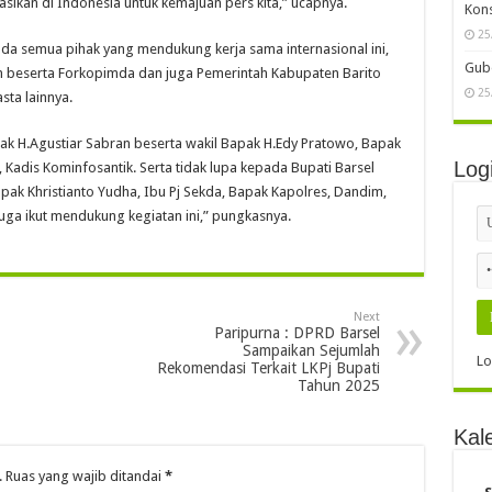
kasikan di Indonesia untuk kemajuan pers kita,” ucapnya.
Kon
25
da semua pihak yang mendukung kerja sama internasional ini,
Gube
ah beserta Forkopimda dan juga Pemerintah Kabupaten Barito
25
sta lainnya.
ak H.Agustiar Sabran beserta wakil Bapak H.Edy Pratowo, Bapak
Log
 Kadis Kominfosantik. Serta tidak lupa kepada Bupati Barsel
pak Khristianto Yudha, Ibu Pj Sekda, Bapak Kapolres, Dandim,
juga ikut mendukung kegiatan ini,” pungkasnya.
Next
Paripurna : DPRD Barsel
Sampaikan Sejumlah
Lo
Rekomendasi Terkait LKPj Bupati
Tahun 2025
Kal
.
Ruas yang wajib ditandai
*