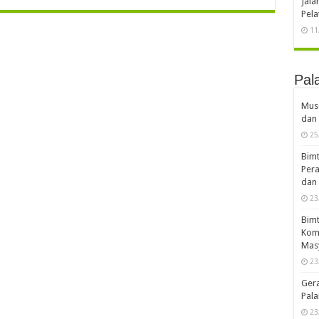
Jal
Pela
11
Pal
Musd
dan 
25
Bimt
Pera
dan 
23
Bimt
Komp
Mas
23
Ger
Pala
23