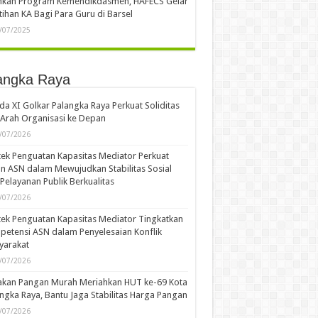
ankan Program Kemendikdasmen, HAFECS Gelar
tihan KA Bagi Para Guru di Barsel
/07/2025
angka Raya
a XI Golkar Palangka Raya Perkuat Soliditas
Arah Organisasi ke Depan
/07/2026
ek Penguatan Kapasitas Mediator Perkuat
n ASN dalam Mewujudkan Stabilitas Sosial
Pelayanan Publik Berkualitas
/07/2026
ek Penguatan Kapasitas Mediator Tingkatkan
etensi ASN dalam Penyelesaian Konflik
yarakat
/07/2026
akan Pangan Murah Meriahkan HUT ke-69 Kota
ngka Raya, Bantu Jaga Stabilitas Harga Pangan
/07/2026