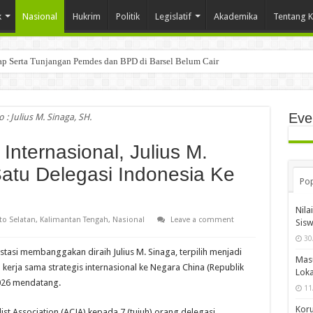
k
Nasional
Hukrim
Politik
Legislatif
Akademika
Tentang 
tap Serta Tunjangan Pemdes dan BPD di Barsel Belum Cair
Eve
o : Julius M. Sinaga, SH.
Internasional, Julius M.
Satu Delegasi Indonesia Ke
Pop
Nila
to Selatan
,
Kalimantan Tengah
,
Nasional
Leave a comment
Sis
30
tasi membanggakan diraih Julius M. Sinaga, terpilih menjadi
Mas
 kerja sama strategis internasional ke Negara China (Republik
Loka
2026 mendatang.
11
Koru
ist Association (ACJA) kepada 7 (tujuh) orang delegasi