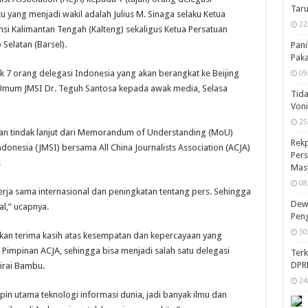
Taru
tu yang menjadi wakil adalah Julius M. Sinaga selaku Ketua
22
nsi Kalimantan Tengah (Kalteng) sekaligus Ketua Persatuan
Selatan (Barsel).
Pani
Pak
 7 orang delegasi Indonesia yang akan berangkat ke Beijing
09
ua Umum JMSI Dr. Teguh Santosa kepada awak media, Selasa
Tida
Von
25
kan tindak lanjut dari Memorandum of Understanding (MoU)
Rekp
donesia (JMSI) bersama All China Journalists Association (ACJA)
Pers
.
Mas
08
rja sama internasional dan peningkatan tentang pers. Sehingga
Dewa
l,” ucapnya.
Peng
30
pkan terima kasih atas kesempatan dan kepercayaan yang
 Pimpinan ACJA, sehingga bisa menjadi salah satu delegasi
Ter
DPR
irai Bambu.
24
n utama teknologi informasi dunia, jadi banyak ilmu dan