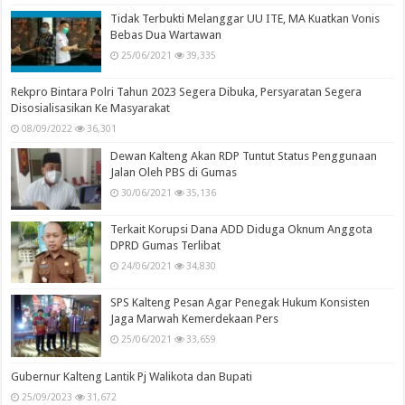
Tidak Terbukti Melanggar UU ITE, MA Kuatkan Vonis
Bebas Dua Wartawan
25/06/2021
39,335
Rekpro Bintara Polri Tahun 2023 Segera Dibuka, Persyaratan Segera
Disosialisasikan Ke Masyarakat
08/09/2022
36,301
Dewan Kalteng Akan RDP Tuntut Status Penggunaan
Jalan Oleh PBS di Gumas
30/06/2021
35,136
Terkait Korupsi Dana ADD Diduga Oknum Anggota
DPRD Gumas Terlibat
24/06/2021
34,830
SPS Kalteng Pesan Agar Penegak Hukum Konsisten
Jaga Marwah Kemerdekaan Pers
25/06/2021
33,659
Gubernur Kalteng Lantik Pj Walikota dan Bupati
25/09/2023
31,672