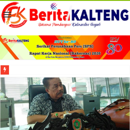
Viral! Selama Dua Bulan Lebih Siltap Serta Tunjangan Pemdes dan BPD di Barse