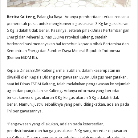
BeritaKalteng
, Palangka Raya- Adanya pemberitaan terkait rencana
pemerintah pusat untuk mengkonversi gas ukuran 3 Kg ke gas ukuran
5 Kg, adalah tidak benar. Pasalnya, setelah pihak Dinas Pertambangan
Energi dan Mineral (Dinas ESDM) Provinsi Kalteng, setelah
berkoordinasi menanyakan hal tersebut, kepada pihak Pertamina dan
Kementrian Energi dan Sumber Daya Mineral Republik Indonesia
(Kemen ESDM RI).
Kepala Dinas ESDM Kalteng Ermal Subhan, dalam kesempatan ini
diwakili oleh Kepala Bidang Pengawasan ESDM, Diagus mengatakan,
saat ini Dinas ESDM Kalteng, telah melakukan pengawasan ke sejumlah
agen dan pangkalan se Kalteng. Adanya informasi yang beredar
terkait konversi gas ukuran 3 Kg ke gas ukuran 5 Kg adalah tidak
benar. Namun, justru sebaliknya yang perlu ditingkatkan, adalah pada
lini pengawasannya.
“Pengawasan yang dilakukan, adalah pada ketersedian,
pendistribusian dan harga gas ukuran 3 Kg yang beredar di pasaran
se Kalteng. Dalam pengawasan, pihaknya telah membentuk sebuah