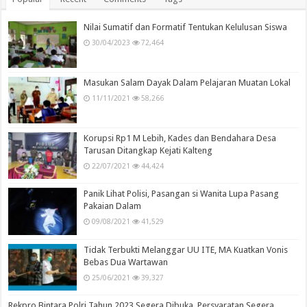
Nilai Sumatif dan Formatif Tentukan Kelulusan Siswa
30/04/2023
72,464
Masukan Salam Dayak Dalam Pelajaran Muatan Lokal
11/11/2021
58,266
Korupsi Rp1 M Lebih, Kades dan Bendahara Desa
Tarusan Ditangkap Kejati Kalteng
22/07/2021
44,424
Panik Lihat Polisi, Pasangan si Wanita Lupa Pasang
Pakaian Dalam
09/08/2021
41,529
Tidak Terbukti Melanggar UU ITE, MA Kuatkan Vonis
Bebas Dua Wartawan
25/06/2021
39,327
Rekpro Bintara Polri Tahun 2023 Segera Dibuka, Persyaratan Segera