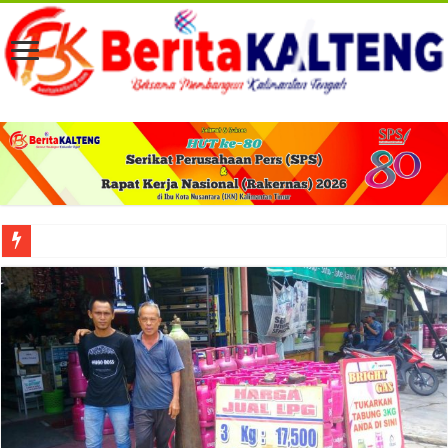
Viral! Selama Dua Bulan Lebih Siltap Serta Tunjangan Pemdes dan BPD di Barse