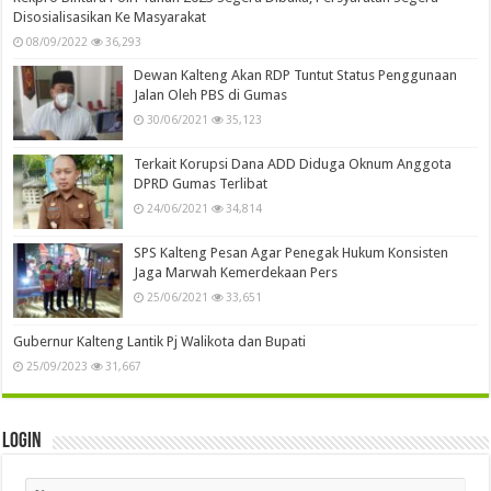
Disosialisasikan Ke Masyarakat
08/09/2022
36,293
Dewan Kalteng Akan RDP Tuntut Status Penggunaan
Jalan Oleh PBS di Gumas
30/06/2021
35,123
Terkait Korupsi Dana ADD Diduga Oknum Anggota
DPRD Gumas Terlibat
24/06/2021
34,814
SPS Kalteng Pesan Agar Penegak Hukum Konsisten
Jaga Marwah Kemerdekaan Pers
25/06/2021
33,651
Gubernur Kalteng Lantik Pj Walikota dan Bupati
25/09/2023
31,667
Login