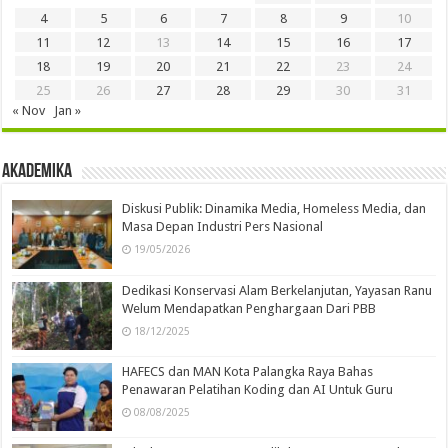
4
5
6
7
8
9
10
11
12
13
14
15
16
17
18
19
20
21
22
23
24
25
26
27
28
29
30
31
« Nov
Jan »
Akademika
Diskusi Publik: Dinamika Media, Homeless Media, dan
Masa Depan Industri Pers Nasional
19/05/2026
Dedikasi Konservasi Alam Berkelanjutan, Yayasan Ranu
Welum Mendapatkan Penghargaan Dari PBB
18/12/2025
HAFECS dan MAN Kota Palangka Raya Bahas
Penawaran Pelatihan Koding dan AI Untuk Guru
08/08/2025