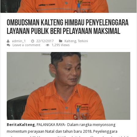
OMBUDSMAN Kalteng Himbau Penyelenggara
Layanan Publik Beri Pelayanan Maksimal
admin_1
22/12/2017
Kalteng
,
Terkini
Leave a comment
1,295 Views
BeritaKalteng
, PALANGKA RAYA- Dalam rangka menyonsong
momentum perayaan Natal dan tahun baru 2018. Peyelenggara