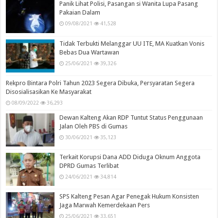
Panik Lihat Polisi, Pasangan si Wanita Lupa Pasang
Pakaian Dalam
09/08/2021
41,528
Tidak Terbukti Melanggar UU ITE, MA Kuatkan Vonis
Bebas Dua Wartawan
25/06/2021
39,326
Rekpro Bintara Polri Tahun 2023 Segera Dibuka, Persyaratan Segera
Disosialisasikan Ke Masyarakat
08/09/2022
36,293
Dewan Kalteng Akan RDP Tuntut Status Penggunaan
Jalan Oleh PBS di Gumas
30/06/2021
35,123
Terkait Korupsi Dana ADD Diduga Oknum Anggota
DPRD Gumas Terlibat
24/06/2021
34,814
SPS Kalteng Pesan Agar Penegak Hukum Konsisten
Jaga Marwah Kemerdekaan Pers
25/06/2021
33,651