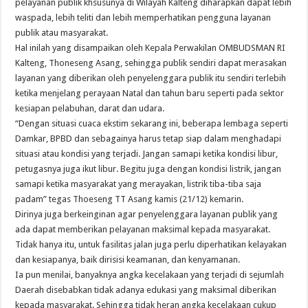
pelayanan publik khsusunya di Wilayah Kalteng diharapkan dapat lebih
waspada, lebih teliti dan lebih memperhatikan pengguna layanan
publik atau masyarakat.
Hal inilah yang disampaikan oleh Kepala Perwakilan OMBUDSMAN RI
Kalteng, Thoneseng Asang, sehingga publik sendiri dapat merasakan
layanan yang diberikan oleh penyelenggara publik itu sendiri terlebih
ketika menjelang perayaan Natal dan tahun baru seperti pada sektor
kesiapan pelabuhan, darat dan udara.
“Dengan situasi cuaca ekstim sekarang ini, beberapa lembaga seperti
Damkar, BPBD dan sebagainya harus tetap siap dalam menghadapi
situasi atau kondisi yang terjadi. Jangan samapi ketika kondisi libur,
petugasnya juga ikut libur. Begitu juga dengan kondisi listrik, jangan
samapi ketika masyarakat yang merayakan, listrik tiba-tiba saja
padam” tegas Thoeseng TT Asang kamis (21/12) kemarin.
Dirinya juga berkeinginan agar penyelenggara layanan publik yang
ada dapat memberikan pelayanan maksimal kepada masyarakat.
Tidak hanya itu, untuk fasilitas jalan juga perlu diperhatikan kelayakan
dan kesiapanya, baik dirisisi keamanan, dan kenyamanan.
Ia pun menilai, banyaknya angka kecelakaan yang terjadi di sejumlah
Daerah disebabkan tidak adanya edukasi yang maksimal diberikan
kepada masyarakat. Sehingga tidak heran angka kecelakaan cukup