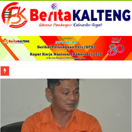
Viral! Selama Dua Bulan Lebih Siltap Serta Tunjangan Pemdes dan BPD di Barse