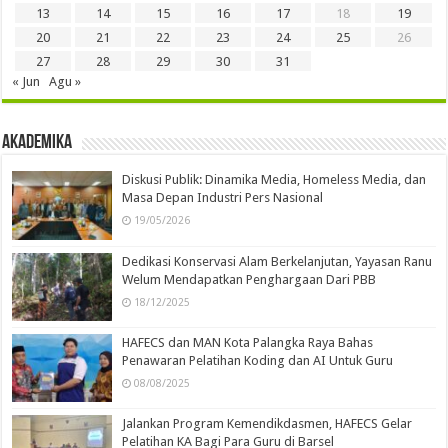
13
14
15
16
17
18
19
20
21
22
23
24
25
26
27
28
29
30
31
« Jun
Agu »
Akademika
Diskusi Publik: Dinamika Media, Homeless Media, dan
Masa Depan Industri Pers Nasional
19/05/2026
Dedikasi Konservasi Alam Berkelanjutan, Yayasan Ranu
Welum Mendapatkan Penghargaan Dari PBB
18/12/2025
HAFECS dan MAN Kota Palangka Raya Bahas
Penawaran Pelatihan Koding dan AI Untuk Guru
08/08/2025
Jalankan Program Kemendikdasmen, HAFECS Gelar
Pelatihan KA Bagi Para Guru di Barsel