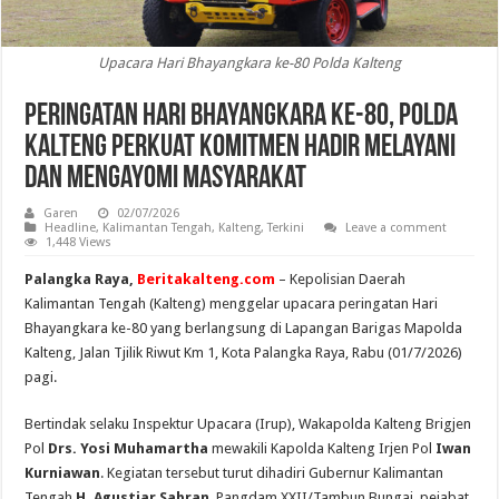
Upacara Hari Bhayangkara ke-80 Polda Kalteng
Peringatan Hari Bhayangkara ke-80, Polda
Kalteng Perkuat Komitmen Hadir Melayani
dan Mengayomi Masyarakat
Garen
02/07/2026
Headline
,
Kalimantan Tengah
,
Kalteng
,
Terkini
Leave a comment
1,448 Views
Palangka Raya,
Beritakalteng.com
– Kepolisian Daerah
Kalimantan Tengah (Kalteng) menggelar upacara peringatan Hari
Bhayangkara ke-80 yang berlangsung di Lapangan Barigas Mapolda
Kalteng, Jalan Tjilik Riwut Km 1, Kota Palangka Raya, Rabu (01/7/2026)
pagi.
Bertindak selaku Inspektur Upacara (Irup), Wakapolda Kalteng Brigjen
Pol
Drs. Yosi Muhamartha
mewakili Kapolda Kalteng Irjen Pol
Iwan
Kurniawan
. Kegiatan tersebut turut dihadiri Gubernur Kalimantan
Tengah
H. Agustiar Sabran
, Pangdam XXII/Tambun Bungai, pejabat