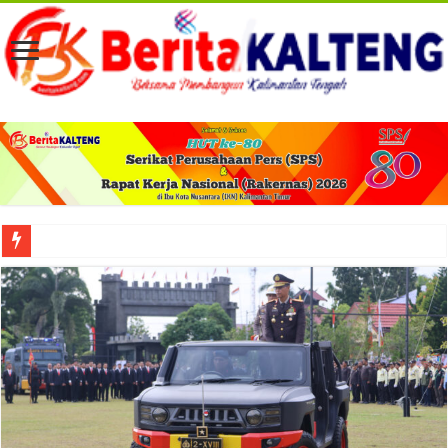
Viral! Selama Dua Bulan Lebih Siltap Serta Tunjangan Pemdes dan BPD di Barse