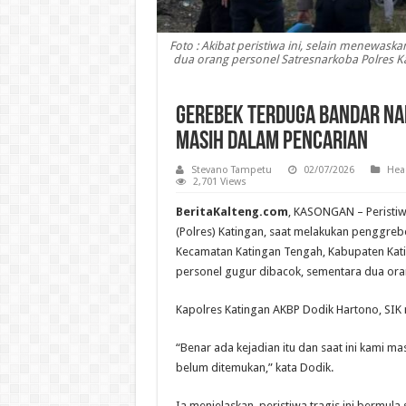
Foto : Akibat peristiwa ini, selain menewaska
dua orang personel Satresnarkoba Polres K
Gerebek Terduga Bandar Nar
Masih Dalam Pencarian
Stevano Tampetu
02/07/2026
Hea
2,701 Views
BeritaKalteng.com
, KASONGAN – Peristiw
(Polres) Katingan, saat melakukan penggre
Kecamatan Katingan Tengah, Kabupaten Katin
personel gugur dibacok, sementara dua ora
Kapolres Katingan AKBP Dodik Hartono, SIK
“Benar ada kejadian itu dan saat ini kami 
belum ditemukan,” kata Dodik.
Ia menjelaskan, peristiwa tragis ini bermul