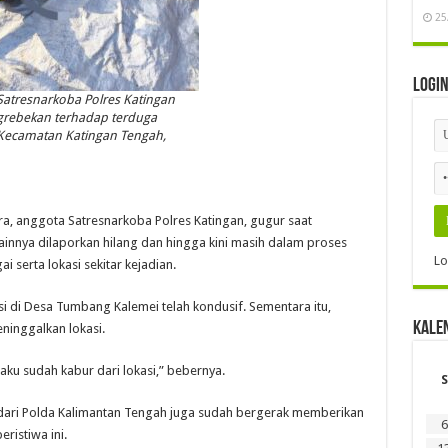
25
Logi
Satresnarkoba Polres Katingan
grebekan terhadap terduga
Kecamatan Katingan Tengah,
ra, anggota Satresnarkoba Polres Katingan, gugur saat
lainnya dilaporkan hilang dan hingga kini masih dalam proses
Lo
i serta lokasi sekitar kejadian.
 di Desa Tumbang Kalemei telah kondusif. Sementara itu,
Kale
ninggalkan lokasi.
laku sudah kabur dari lokasi,” bebernya.
S
 dari Polda Kalimantan Tengah juga sudah bergerak memberikan
6
istiwa ini.