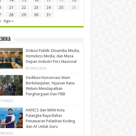
3
14
15
16
17
18
19
0
21
22
23
24
25
26
7
28
29
30
31
n
Agu »
emika
Diskusi Publik: Dinamika Media,
Homeless Media, dan Masa
Depan Industri Pers Nasional
19/05/2026
Dedikasi Konservasi Alam
Berkelanjutan, Yayasan Ranu
Welum Mendapatkan
Penghargaan Dari PBB
/12/2025
HAFECS dan MAN Kota
Palangka Raya Bahas
Penawaran Pelatihan Koding
dan AI Untuk Guru
/08/2025