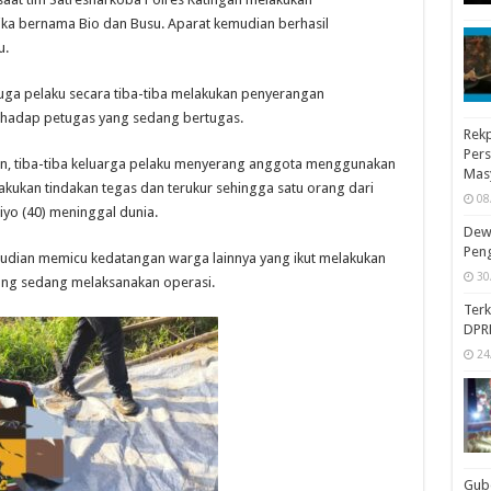
ika bernama Bio dan Busu. Aparat kemudian berhasil
u.
duga pelaku secara tiba-tiba melakukan penyerangan
rhadap petugas yang sedang bertugas.
Rekp
Pers
an, tiba-tiba keluarga pelaku menyerang anggota menggunakan
Mas
kukan tindakan tegas dan terukur sehingga satu orang dari
08
iyo (40) meninggal dunia.
Dewa
Peng
mudian memicu kedatangan warga lainnya yang ikut melakukan
30
ang sedang melaksanakan operasi.
Ter
DPR
24
Gube