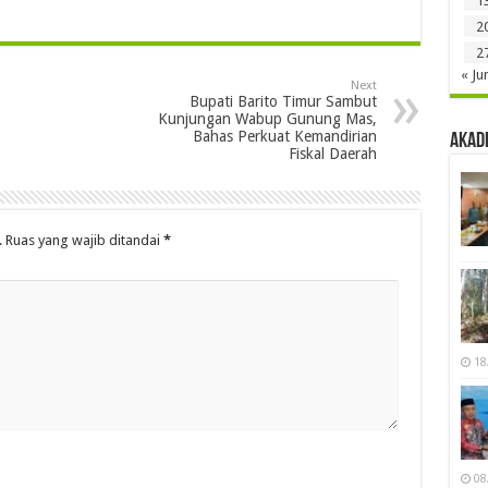
1
2
2
« Ju
Next
Bupati Barito Timur Sambut
Kunjungan Wabup Gunung Mas,
Bahas Perkuat Kemandirian
Akad
Fiskal Daerah
.
Ruas yang wajib ditandai
*
18
08