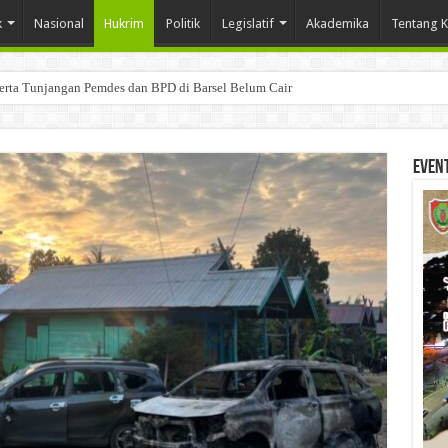
k
Nasional
Hukrim
Politik
Legislatif
Akademika
Tentang 
Serta Tunjangan Pemdes dan BPD di Barsel Belum Cair
Even