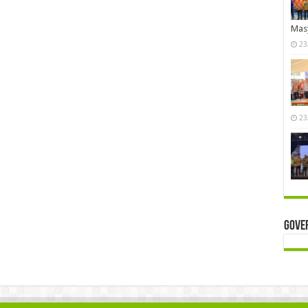
Mas
23
23
Gove