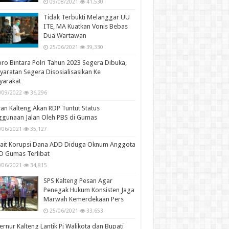
09/08/2021
41,530
Tidak Terbukti Melanggar UU
ITE, MA Kuatkan Vonis Bebas
Dua Wartawan
25/06/2021
39,330
ro Bintara Polri Tahun 2023 Segera Dibuka,
yaratan Segera Disosialisasikan Ke
yarakat
/09/2022
36,296
n Kalteng Akan RDP Tuntut Status
gunaan Jalan Oleh PBS di Gumas
/06/2021
35,127
kait Korupsi Dana ADD Diduga Oknum Anggota
D Gumas Terlibat
/06/2021
34,815
SPS Kalteng Pesan Agar
Penegak Hukum Konsisten Jaga
Marwah Kemerdekaan Pers
25/06/2021
33,653
rnur Kalteng Lantik Pj Walikota dan Bupati