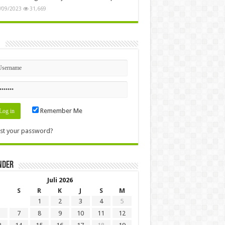
/09/2023
31,669
n
Remember Me
st your password?
nder
Juli 2026
S
R
K
J
S
M
1
2
3
4
5
7
8
9
10
11
12