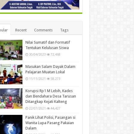
ular
Recent
Comments
Tags
Nilai Sumatif dan Formatif
Tentukan Kelulusan Siswa
30/04/2023
72,468
Masukan Salam Dayak Dalam
Pelajaran Muatan Lokal
11/11/2021
58,273
Korupsi Rp1 M Lebih, Kades
dan Bendahara Desa Tarusan
Ditangkap Kejati Kalteng
22/07/2021
44,427
Panik Lihat Polisi, Pasangan si
Wanita Lupa Pasang Pakaian
Dalam