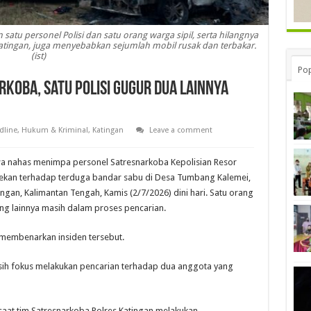
n satu personel Polisi dan satu orang warga sipil, serta hilangnya
atingan, juga menyebabkan sejumlah mobil rusak dan terbakar.
(ist)
Pop
koba, Satu Polisi Gugur Dua Lainnya
dline
,
Hukum & Kriminal
,
Katingan
Leave a comment
a nahas menimpa personel Satresnarkoba Kepolisian Resor
bekan terhadap terduga bandar sabu di Desa Tumbang Kalemei,
gan, Kalimantan Tengah, Kamis (2/7/2026) dini hari. Satu orang
ng lainnya masih dalam proses pencarian.
 membenarkan insiden tersebut.
masih fokus melakukan pencarian terhadap dua anggota yang
a saat tim Satresnarkoba Polres Katingan melakukan