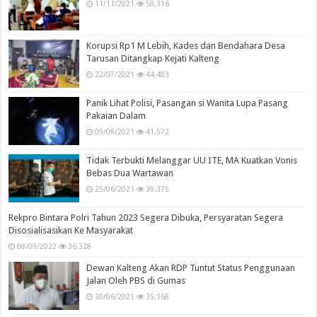
11/11/2021
58,316
Korupsi Rp1 M Lebih, Kades dan Bendahara Desa
Tarusan Ditangkap Kejati Kalteng
22/07/2021
44,483
Panik Lihat Polisi, Pasangan si Wanita Lupa Pasang
Pakaian Dalam
09/08/2021
41,572
Tidak Terbukti Melanggar UU ITE, MA Kuatkan Vonis
Bebas Dua Wartawan
25/06/2021
39,375
Rekpro Bintara Polri Tahun 2023 Segera Dibuka, Persyaratan Segera
Disosialisasikan Ke Masyarakat
08/09/2022
36,328
Dewan Kalteng Akan RDP Tuntut Status Penggunaan
Jalan Oleh PBS di Gumas
30/06/2021
35,168