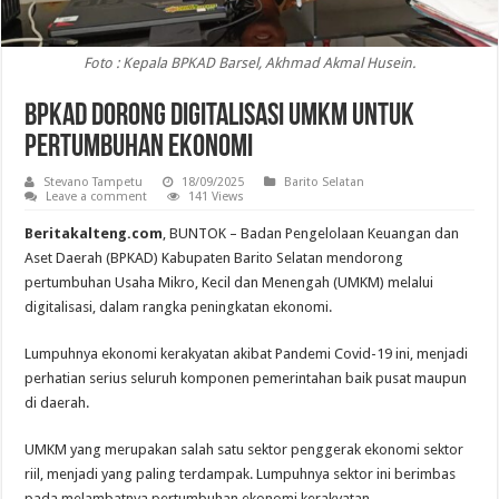
Foto : Kepala BPKAD Barsel, Akhmad Akmal Husein.
BPKAD Dorong Digitalisasi UMKM Untuk
Pertumbuhan Ekonomi
Stevano Tampetu
18/09/2025
Barito Selatan
Leave a comment
141 Views
Beritakalteng.com
, BUNTOK – Badan Pengelolaan Keuangan dan
Aset Daerah (BPKAD) Kabupaten Barito Selatan mendorong
pertumbuhan Usaha Mikro, Kecil dan Menengah (UMKM) melalui
digitalisasi, dalam rangka peningkatan ekonomi.
Lumpuhnya ekonomi kerakyatan akibat Pandemi Covid-19 ini, menjadi
perhatian serius seluruh komponen pemerintahan baik pusat maupun
di daerah.
UMKM yang merupakan salah satu sektor penggerak ekonomi sektor
riil, menjadi yang paling terdampak. Lumpuhnya sektor ini berimbas
pada melambatnya pertumbuhan ekonomi kerakyatan.