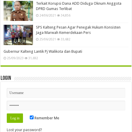
Terkait Korupsi Dana ADD Diduga Oknum Anggota
DPRD Gumas Terlibat
24/06/2021
34,856
SPS Kalteng Pesan Agar Penegak Hukum Konsisten
Jaga Marwah Kemerdekaan Pers
25/06/2021
33,682
Gubernur Kalteng Lantik Pj Walikota dan Bupati
25/09/2023
31,692
Login
Remember Me
Lost your password?