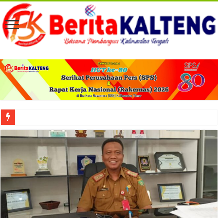
Viral! Selama Dua Bulan Lebih Siltap Serta Tunjangan Pemdes dan BPD di Barse