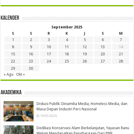
Kalender
September 2025
S
S
R
K
J
S
M
1
2
3
4
5
6
7
8
9
10
11
12
13
14
15
16
17
18
19
20
21
22
23
24
25
26
27
28
29
30
« Agu
Okt »
Akademika
Diskusi Publik: Dinamika Media, Homeless Media, dan
Masa Depan Industri Pers Nasional
19/05/2026
Dedikasi Konservasi Alam Berkelanjutan, Yayasan Ranu
Welum Mendapatkan Penghargaan Dari PBB