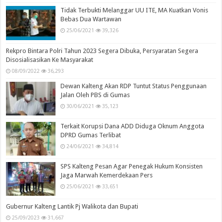
Tidak Terbukti Melanggar UU ITE, MA Kuatkan Vonis
Bebas Dua Wartawan
25/06/2021
39,326
Rekpro Bintara Polri Tahun 2023 Segera Dibuka, Persyaratan Segera
Disosialisasikan Ke Masyarakat
08/09/2022
36,293
Dewan Kalteng Akan RDP Tuntut Status Penggunaan
Jalan Oleh PBS di Gumas
30/06/2021
35,123
Terkait Korupsi Dana ADD Diduga Oknum Anggota
DPRD Gumas Terlibat
24/06/2021
34,814
SPS Kalteng Pesan Agar Penegak Hukum Konsisten
Jaga Marwah Kemerdekaan Pers
25/06/2021
33,651
Gubernur Kalteng Lantik Pj Walikota dan Bupati
25/09/2023
31,667