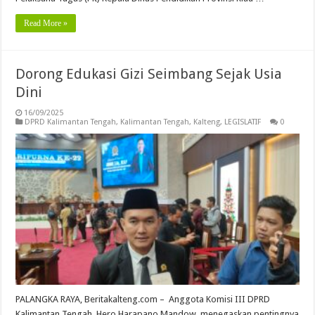
Read More »
Dorong Edukasi Gizi Seimbang Sejak Usia
Dini
16/09/2025
DPRD Kalimantan Tengah
,
Kalimantan Tengah
,
Kalteng
,
LEGISLATIF
0
PALANGKA RAYA, Beritakalteng.com – Anggota Komisi III DPRD
Kalimantan Tengah, Hero Harapano Mandow, menegaskan pentingnya