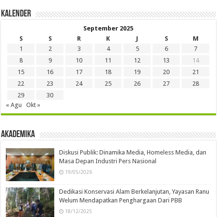
Kalender
September 2025
S
S
R
K
J
S
M
1
2
3
4
5
6
7
8
9
10
11
12
13
14
15
16
17
18
19
20
21
22
23
24
25
26
27
28
29
30
« Agu
Okt »
Akademika
Diskusi Publik: Dinamika Media, Homeless Media, dan
Masa Depan Industri Pers Nasional
19/05/2026
Dedikasi Konservasi Alam Berkelanjutan, Yayasan Ranu
Welum Mendapatkan Penghargaan Dari PBB
18/12/2025