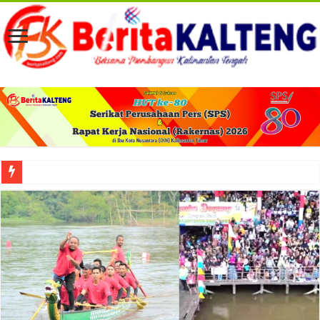
Viral! Selama Dua Bulan Lebih Siltap Serta Tunjangan Pemdes dan BPD di Barse