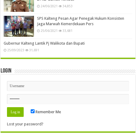
24/06/2021
34,853
SPS Kalteng Pesan Agar Penegak Hukum Konsisten
Jaga Marwah Kemerdekaan Pers
25/06/2021
33,681
Gubernur Kalteng Lantik Pj Walikota dan Bupati
25/09/2023
31,691
Login
Remember Me
Lost your password?