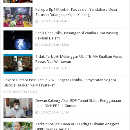
Korupsi Rp1 M Lebih, Kades dan Bendahara Desa
Tarusan Ditangkap Kejati Kalteng
22/07/2021
44,480
Panik Lihat Polisi, Pasangan si Wanita Lupa Pasang
Pakaian Dalam
09/08/2021
41,569
Tidak Terbukti Melanggar UU ITE, MA Kuatkan Vonis
Bebas Dua Wartawan
25/06/2021
39,373
Rekpro Bintara Polri Tahun 2023 Segera Dibuka, Persyaratan Segera
Disosialisasikan Ke Masyarakat
08/09/2022
36,326
Dewan Kalteng Akan RDP Tuntut Status Penggunaan
Jalan Oleh PBS di Gumas
30/06/2021
35,164
Terkait Korupsi Dana ADD Diduga Oknum Anggota
DPRD Gumas Terlibat