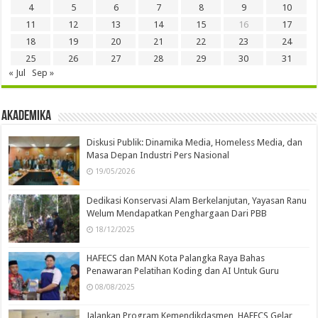
4
5
6
7
8
9
10
11
12
13
14
15
16
17
18
19
20
21
22
23
24
25
26
27
28
29
30
31
« Jul
Sep »
Akademika
Diskusi Publik: Dinamika Media, Homeless Media, dan
Masa Depan Industri Pers Nasional
19/05/2026
Dedikasi Konservasi Alam Berkelanjutan, Yayasan Ranu
Welum Mendapatkan Penghargaan Dari PBB
18/12/2025
HAFECS dan MAN Kota Palangka Raya Bahas
Penawaran Pelatihan Koding dan AI Untuk Guru
08/08/2025
Jalankan Program Kemendikdasmen, HAFECS Gelar