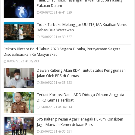
Panik Lihat Polisi, Pasangan si Wanita Lupa Pasang
Pakaian Dalam
09/08/2021
41,529
Tidak Terbukti Melanggar UU ITE, MA Kuatkan Vonis
Bebas Dua Wartawan
25/06/2021
39,327
Rekpro Bintara Polri Tahun 2023 Segera Dibuka, Persyaratan Segera
Disosialisasikan Ke Masyarakat
08/09/2022
36,293
Dewan Kalteng Akan RDP Tuntut Status Penggunaan
Jalan Oleh PBS di Gumas
30/06/2021
35,123
Terkait Korupsi Dana ADD Diduga Oknum Anggota
DPRD Gumas Terlibat
24/06/2021
34,814
SPS Kalteng Pesan Agar Penegak Hukum Konsisten
Jaga Marwah Kemerdekaan Pers
25/06/2021
33,651