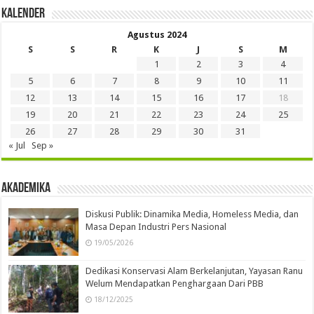
Kalender
Agustus 2024
S
S
R
K
J
S
M
1
2
3
4
5
6
7
8
9
10
11
12
13
14
15
16
17
18
19
20
21
22
23
24
25
26
27
28
29
30
31
« Jul
Sep »
Akademika
Diskusi Publik: Dinamika Media, Homeless Media, dan
Masa Depan Industri Pers Nasional
19/05/2026
Dedikasi Konservasi Alam Berkelanjutan, Yayasan Ranu
Welum Mendapatkan Penghargaan Dari PBB
18/12/2025