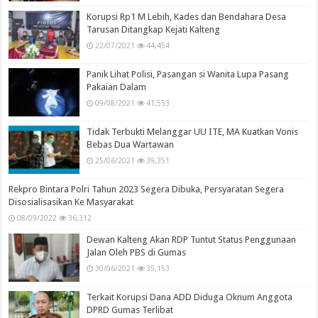
Korupsi Rp1 M Lebih, Kades dan Bendahara Desa
Tarusan Ditangkap Kejati Kalteng
22/07/2021
44,454
Panik Lihat Polisi, Pasangan si Wanita Lupa Pasang
Pakaian Dalam
09/08/2021
41,553
Tidak Terbukti Melanggar UU ITE, MA Kuatkan Vonis
Bebas Dua Wartawan
25/06/2021
39,351
Rekpro Bintara Polri Tahun 2023 Segera Dibuka, Persyaratan Segera
Disosialisasikan Ke Masyarakat
08/09/2022
36,312
Dewan Kalteng Akan RDP Tuntut Status Penggunaan
Jalan Oleh PBS di Gumas
30/06/2021
35,153
Terkait Korupsi Dana ADD Diduga Oknum Anggota
DPRD Gumas Terlibat