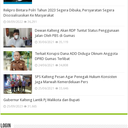
Rekpro Bintara Polri Tahun 2023 Segera Dibuka, Persyaratan Segera
Disosialisasikan Ke Masyarakat
08/09/2022
36,291
Dewan Kalteng Akan RDP Tuntut Status Penggunaan
Jalan Oleh PBS di Gumas
30/06/2021
35,119
Terkait Korupsi Dana ADD Diduga Oknum Anggota
DPRD Gumas Terlibat
24/06/2021
34,808
SPS Kalteng Pesan Agar Penegak Hukum Konsisten
Jaga Marwah Kemerdekaan Pers
25/06/2021
33,646
Gubernur Kalteng Lantik Pj Walikota dan Bupati
25/09/2023
31,665
Login