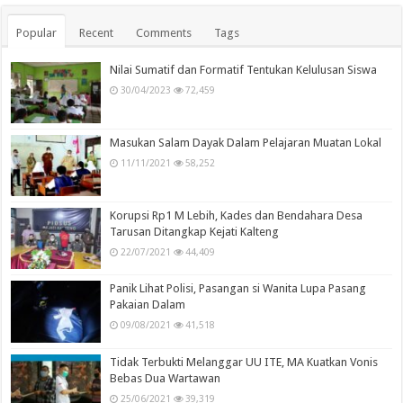
Popular
Recent
Comments
Tags
Nilai Sumatif dan Formatif Tentukan Kelulusan Siswa
30/04/2023
72,459
Masukan Salam Dayak Dalam Pelajaran Muatan Lokal
11/11/2021
58,252
Korupsi Rp1 M Lebih, Kades dan Bendahara Desa
Tarusan Ditangkap Kejati Kalteng
22/07/2021
44,409
Panik Lihat Polisi, Pasangan si Wanita Lupa Pasang
Pakaian Dalam
09/08/2021
41,518
Tidak Terbukti Melanggar UU ITE, MA Kuatkan Vonis
Bebas Dua Wartawan
25/06/2021
39,319