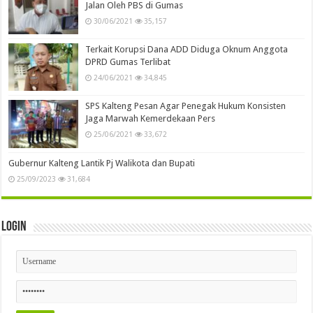
Jalan Oleh PBS di Gumas
30/06/2021
35,157
Terkait Korupsi Dana ADD Diduga Oknum Anggota
DPRD Gumas Terlibat
24/06/2021
34,845
SPS Kalteng Pesan Agar Penegak Hukum Konsisten
Jaga Marwah Kemerdekaan Pers
25/06/2021
33,672
Gubernur Kalteng Lantik Pj Walikota dan Bupati
25/09/2023
31,684
Login