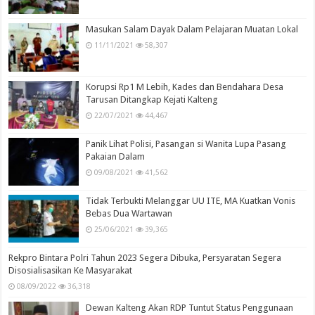
Masukan Salam Dayak Dalam Pelajaran Muatan Lokal
11/11/2021
58,307
Korupsi Rp1 M Lebih, Kades dan Bendahara Desa
Tarusan Ditangkap Kejati Kalteng
22/07/2021
44,467
Panik Lihat Polisi, Pasangan si Wanita Lupa Pasang
Pakaian Dalam
09/08/2021
41,562
Tidak Terbukti Melanggar UU ITE, MA Kuatkan Vonis
Bebas Dua Wartawan
25/06/2021
39,365
Rekpro Bintara Polri Tahun 2023 Segera Dibuka, Persyaratan Segera
Disosialisasikan Ke Masyarakat
08/09/2022
36,318
Dewan Kalteng Akan RDP Tuntut Status Penggunaan