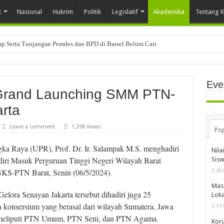
k
Nasional
Hukrim
Politik
Legislatif
Akademika
Tentang 
tap Serta Tunjangan Pemdes dan BPD di Barsel Belum Cair
Eve
 Grand Launching SMM PTN-
rta
Leave a comment
1,398 Views
Pop
gka Raya (UPR), Prof. Dr. Ir. Salampak M.S. menghadiri
Nila
iri Masuk Perguruan Tinggi Negeri Wilayah Barat
Sis
S-PTN Barat, Senin (06/5/2024).
30
Mas
Gelora Senayan Jakarta tersebut dihadiri juga 25
Loka
 konsersium yang berasal dari wilayah Sumatera, Jawa
11
, meliputi PTN Umum, PTN Seni, dan PTN Agama.
Koru