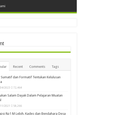
Kami
nt
ular
Recent
Comments
Tags
i Sumatif dan Formatif Tentukan Kelulusan
wa
/04/2023
72,464
ukan Salam Dayak Dalam Pelajaran Muatan
l
/11/2021
58,266
psi Rp1 M Lebih, Kades dan Bendahara Desa