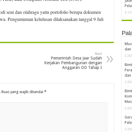
Jal
Pela
i seni dan olahraga yaitu portofolio berupa dokumen
11
siswa. Pengumuman kelulusan dilaksanakan tanggal 9 Juli
Pal
Musd
dan 
Next
25
Pemerintah Desa Jaar Sudah
Kerjakan Pembangunan dengan
Bimt
Anggaran DD Tahap I
Pera
dan 
23
Bimt
.
Ruas yang wajib ditandai
*
Komp
Mas
23
Ger
Pala
23