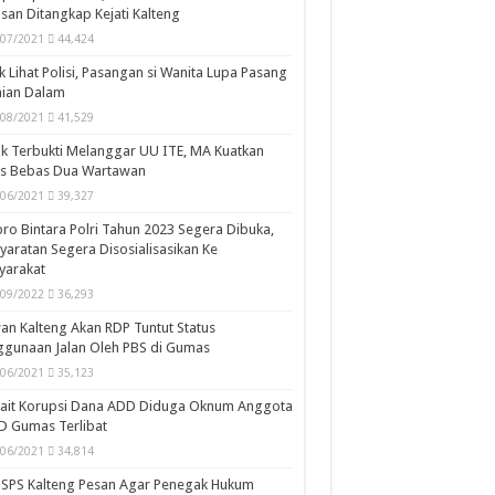
san Ditangkap Kejati Kalteng
/07/2021
44,424
k Lihat Polisi, Pasangan si Wanita Lupa Pasang
aian Dalam
/08/2021
41,529
k Terbukti Melanggar UU ITE, MA Kuatkan
is Bebas Dua Wartawan
/06/2021
39,327
ro Bintara Polri Tahun 2023 Segera Dibuka,
yaratan Segera Disosialisasikan Ke
yarakat
/09/2022
36,293
n Kalteng Akan RDP Tuntut Status
gunaan Jalan Oleh PBS di Gumas
/06/2021
35,123
kait Korupsi Dana ADD Diduga Oknum Anggota
D Gumas Terlibat
/06/2021
34,814
SPS Kalteng Pesan Agar Penegak Hukum