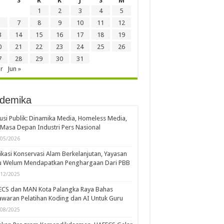
S
R
K
J
S
M
1
2
3
4
5
7
8
9
10
11
12
3
14
15
16
17
18
19
0
21
22
23
24
25
26
7
28
29
30
31
r
Jun »
demika
usi Publik: Dinamika Media, Homeless Media,
Masa Depan Industri Pers Nasional
/05/2026
kasi Konservasi Alam Berkelanjutan, Yayasan
u Welum Mendapatkan Penghargaan Dari PBB
/12/2025
ECS dan MAN Kota Palangka Raya Bahas
waran Pelatihan Koding dan AI Untuk Guru
/08/2025