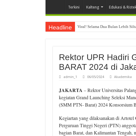
Terkini
Kalteng
Edukasi & Riste
Headline
Viral! Selama Dua Bulan Lebih Sil
Rektor UPR Hadiri
BARAT 2024 di Jaka
admin_1
06/05/2024
Akademika
JAKARTA
– Rektor Universitas Palan
kegiatan Grand Launching Seleksi Mand
(SMM PTN- Barat) 2024 Konsorsium BK
Kegiartan yang dilaksanakan di Artotel 
Perguruan Tinggi Negeri (PTN) anggota
bagian Barat, dan Kalimantan Tengah