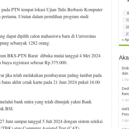
S
ih pada PTN tempat lokasi Ujian Tulis Berbasis Komputer
6
 pertama. Urutan dalam pemilihan program studi
1
2
2
ng dapat dipilih calon mahasiswa baru di Universitas
« Ap
pung sebanyak 1282 orang.
um BKS-PTN Barat dibuka mulai tanggal 4 Mei 2024
Aka
 biaya registrasi sebesar Rp.375.000.
Disk
dan 
ar jika telah melakukan pembayaran paling lambat pada
19
atas akhir cetak kartu pada 21 Juni 2024 pukul 16.00
Dedi
Ran
18
 melalui bank mitra yang telah ditunjuk yakni Bank
nk BSI.
HAF
Pena
27 Juni sampai tanggal 5 Juli 2024 dengan sistem seleksi
08
(UTBK) atau Computer Assisted Test (CAT).