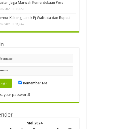
sisten Jaga Marwah Kemerdekaan Pers
/06/2021
33,651
rnur Kalteng Lantik Pj Walikota dan Bupati
/09/2023
31,667
in
Remember Me
st your password?
ender
Mei 2024