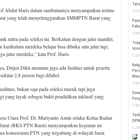
Taru
Prof Abdul Haris dalam sambutannya menyampaikan terima
22
rat yang telah menyelenggarakan SMMPTN Barat yang
Pani
Pak
09
nk mitra pada seleksi ini. Berkaitan dengan jalur mandiri,
Tida
kurikulum merdeka belajar bisa dibuka satu jalur lagi,
Von
ga jalur merdeka,” kata Prof. Haris.
25
Rekp
 Dirjen Dikti meminta juga ada fasilitas untuk peserta
Pers
sekitar 2,8 persen bagi difabel.
Mas
08
asilitasi, bukan saja pada seleksi masuk tapi juga
Dewa
i yang layak sebagai bukti pendidikan inklusif yang
Peng
30
Ter
tera Utara Prof. Dr. Muriyanto Amin selaku Ketua Badan
DPR
Barat (BKS PTN Barat) menyampaikan kegiatan ini
24
ra konsorsium PTN yang tergabung di wilayah barat