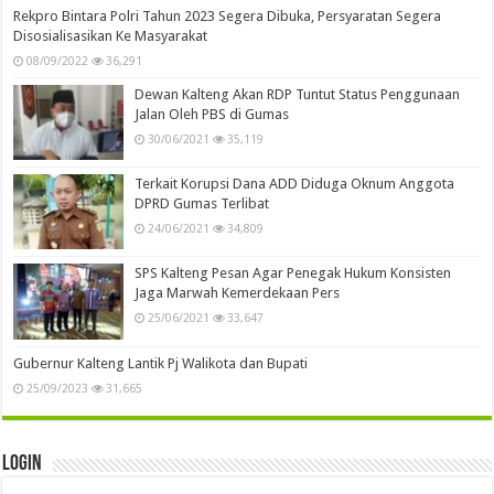
Rekpro Bintara Polri Tahun 2023 Segera Dibuka, Persyaratan Segera
Disosialisasikan Ke Masyarakat
08/09/2022
36,291
Dewan Kalteng Akan RDP Tuntut Status Penggunaan
Jalan Oleh PBS di Gumas
30/06/2021
35,119
Terkait Korupsi Dana ADD Diduga Oknum Anggota
DPRD Gumas Terlibat
24/06/2021
34,809
SPS Kalteng Pesan Agar Penegak Hukum Konsisten
Jaga Marwah Kemerdekaan Pers
25/06/2021
33,647
Gubernur Kalteng Lantik Pj Walikota dan Bupati
25/09/2023
31,665
Login