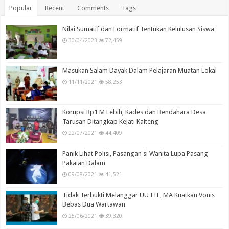
Popular
Recent
Comments
Tags
Nilai Sumatif dan Formatif Tentukan Kelulusan Siswa
30/04/2023
72,459
Masukan Salam Dayak Dalam Pelajaran Muatan Lokal
11/11/2021
58,253
Korupsi Rp1 M Lebih, Kades dan Bendahara Desa
Tarusan Ditangkap Kejati Kalteng
22/07/2021
44,409
Panik Lihat Polisi, Pasangan si Wanita Lupa Pasang
Pakaian Dalam
09/08/2021
41,521
Tidak Terbukti Melanggar UU ITE, MA Kuatkan Vonis
Bebas Dua Wartawan
25/06/2021
39,320