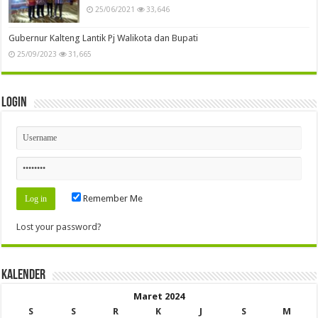
25/06/2021
33,646
Gubernur Kalteng Lantik Pj Walikota dan Bupati
25/09/2023
31,665
Login
Remember Me
Lost your password?
Kalender
Maret 2024
S
S
R
K
J
S
M