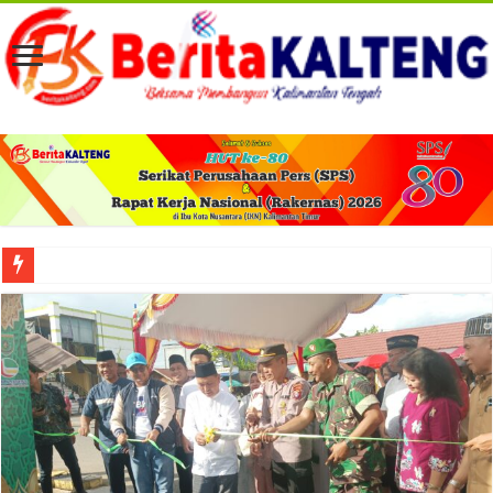
Viral! Selama Dua Bulan Lebih Siltap Serta Tunjangan Pemdes dan BPD di Barse