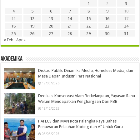
1
2
3
4
5
6
7
8
9
10
11
12
13
14
15
16
17
18
19
20
21
22
23
24
25
26
27
28
29
30
31
« Feb
Apr »
Akademika
Diskusi Publik: Dinamika Media, Homeless Media, dan
Masa Depan Industri Pers Nasional
19/05/2026
Dedikasi Konservasi Alam Berkelanjutan, Yayasan Ranu
Welum Mendapatkan Penghargaan Dari PBB
18/12/2025
HAFECS dan MAN Kota Palangka Raya Bahas
Penawaran Pelatihan Koding dan AI Untuk Guru
08/08/2025