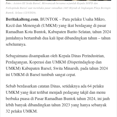
Foto :
Asisten III Setda Barsel, Mirwansyah bersama sejumlah Kepala SOPD dan
Forkopimda Barsel saat membuka pasar ramadhan 1445 Hijriah di lingkungan Plaza Beringin
Buntok, Selasa (12/3/2024).
Beritakalteng.com
, BUNTOK – Para pelaku Usaha Mikro,
Kecil dan Menengah (UMKM) yang ikut berdagang di pasar
Ramadhan Kota Buntok, Kabupaten Barito Selatan, tahun 2024
jumlahnya bertambah dua kali lipat dibandingkan tahun – tahun
sebelumnya.
Sebagaimana disampaikan oleh Kepala Dinas Perindustrian,
Perdagangan, Koperasi dan UMKM (Disperindagkop dan
UMKM) Kabupaten Barsel, Swita Minarsih, pada tahun 2024
ini UMKM di Barsel tumbuh sangat cepat.
Sebab berdasarkan catatan Dinas, setidaknya ada 64 pelaku
UMKM yang ikut terlibat menjadi pedagang takjil dan menu
berbuka puasa di Pasar Ramadhan Buntok tahun 2024, ini jauh
lebih banyak dibandingkan tahun 2023 yang hanya sebanyak
32 pelaku UMKM.