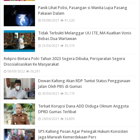
Panik Lihat Polisi, Pasangan si Wanita Lupa Pasang
Pakaian Dalam
09/08/2021
41,520
Tidak Terbukti Melanggar UU ITE, MA Kuatkan Vonis
Bebas Dua Wartawan
25/06/2021
39,319
Rekpro Bintara Polri Tahun 2023 Segera Dibuka, Persyaratan Segera
Disosialisasikan Ke Masyarakat
08/09/2022
36,291
Dewan Kalteng Akan RDP Tuntut Status Penggunaan
Jalan Oleh PBS di Gumas
30/06/2021
35,119
Terkait Korupsi Dana ADD Diduga Oknum Anggota
DPRD Gumas Terlibat
24/06/2021
34,809
SPS Kalteng Pesan Agar Penegak Hukum Konsisten
Jaga Marwah Kemerdekaan Pers