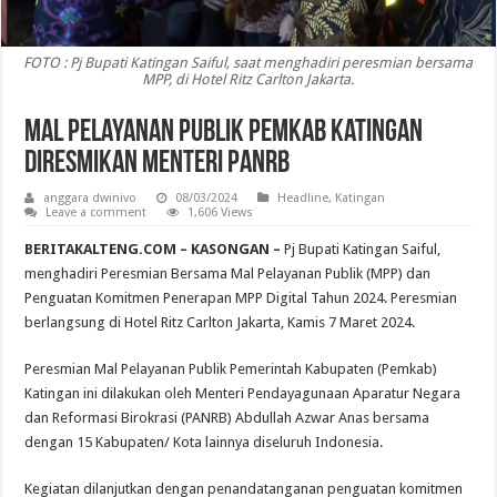
FOTO : Pj Bupati Katingan Saiful, saat menghadiri peresmian bersama
MPP, di Hotel Ritz Carlton Jakarta.
Mal Pelayanan Publik Pemkab Katingan
Diresmikan Menteri PANRB
anggara dwinivo
08/03/2024
Headline
,
Katingan
Leave a comment
1,606 Views
BERITAKALTENG.COM – KASONGAN –
Pj Bupati Katingan Saiful,
menghadiri Peresmian Bersama Mal Pelayanan Publik (MPP) dan
Penguatan Komitmen Penerapan MPP Digital Tahun 2024. Peresmian
berlangsung di Hotel Ritz Carlton Jakarta, Kamis 7 Maret 2024.
Peresmian Mal Pelayanan Publik Pemerintah Kabupaten (Pemkab)
Katingan ini dilakukan oleh Menteri Pendayagunaan Aparatur Negara
dan Reformasi Birokrasi (PANRB) Abdullah Azwar Anas bersama
dengan 15 Kabupaten/ Kota lainnya diseluruh Indonesia.
Kegiatan dilanjutkan dengan penandatanganan penguatan komitmen