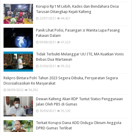
Korupsi Rp1 M Lebih, Kades dan Bendahara Desa
Tarusan Ditangkap Kejati Kalteng
22/07/2021
44,421
Panik Lihat Polisi, Pasangan si Wanita Lupa Pasang
Pakaian Dalam
09/08/2021
41,523
Tidak Terbukti Melanggar UU ITE, MA Kuatkan Vonis
Bebas Dua Wartawan
25/06/2021
39,322
Rekpro Bintara Polri Tahun 2023 Segera Dibuka, Persyaratan Segera
Disosialisasikan Ke Masyarakat
08/09/2022
36,292
Dewan Kalteng Akan RDP Tuntut Status Penggunaan
Jalan Oleh PBS di Gumas
30/06/2021
35,120
Terkait Korupsi Dana ADD Diduga Oknum Anggota
DPRD Gumas Terlibat