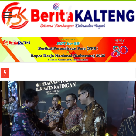
Viral! Selama Dua Bulan Lebih Siltap Serta Tunjangan Pemdes dan BPD di Barse