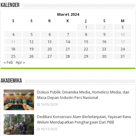
Kalender
Maret 2024
S
S
R
K
J
S
M
1
2
3
4
5
6
7
8
9
10
11
12
13
14
15
16
17
18
19
20
21
22
23
24
25
26
27
28
29
30
31
« Feb
Apr »
Akademika
Diskusi Publik: Dinamika Media, Homeless Media, dan
Masa Depan Industri Pers Nasional
19/05/2026
Dedikasi Konservasi Alam Berkelanjutan, Yayasan Ranu
Welum Mendapatkan Penghargaan Dari PBB
18/12/2025