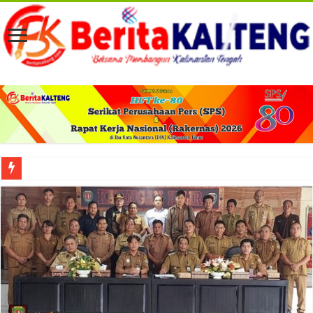
Viral! Selama Dua Bulan Lebih Siltap Serta Tunjangan Pemdes dan BPD di Barse