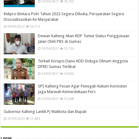
25/06/2021
39,355
Rekpro Bintara Polri Tahun 2023 Segera Dibuka, Persyaratan Segera
Disosialisasikan Ke Masyarakat
08/09/2022
36,313
Dewan Kalteng Akan RDP Tuntut Status Penggunaan
Jalan Oleh PBS di Gumas
30/06/2021
35,156
Terkait Korupsi Dana ADD Diduga Oknum Anggota
DPRD Gumas Terlibat
24/06/2021
34,842
SPS Kalteng Pesan Agar Penegak Hukum Konsisten
Jaga Marwah Kemerdekaan Pers
25/06/2021
33,668
Gubernur Kalteng Lantik Pj Walikota dan Bupati
25/09/2023
31,684