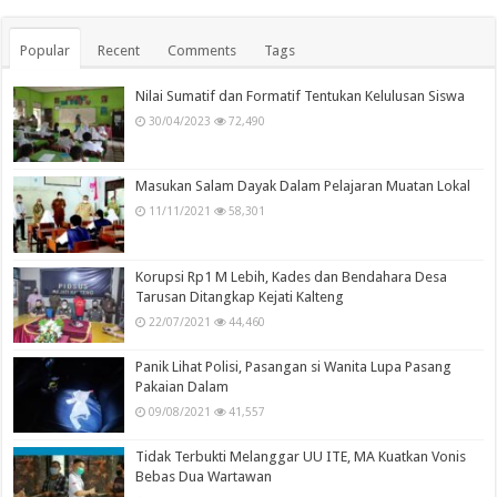
Popular
Recent
Comments
Tags
Nilai Sumatif dan Formatif Tentukan Kelulusan Siswa
30/04/2023
72,490
Masukan Salam Dayak Dalam Pelajaran Muatan Lokal
11/11/2021
58,301
Korupsi Rp1 M Lebih, Kades dan Bendahara Desa
Tarusan Ditangkap Kejati Kalteng
22/07/2021
44,460
Panik Lihat Polisi, Pasangan si Wanita Lupa Pasang
Pakaian Dalam
09/08/2021
41,557
Tidak Terbukti Melanggar UU ITE, MA Kuatkan Vonis
Bebas Dua Wartawan