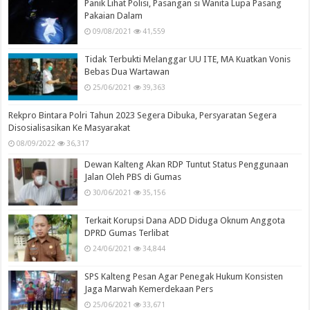
Panik Lihat Polisi, Pasangan si Wanita Lupa Pasang
Pakaian Dalam
09/08/2021
41,559
Tidak Terbukti Melanggar UU ITE, MA Kuatkan Vonis
Bebas Dua Wartawan
25/06/2021
39,363
Rekpro Bintara Polri Tahun 2023 Segera Dibuka, Persyaratan Segera
Disosialisasikan Ke Masyarakat
08/09/2022
36,317
Dewan Kalteng Akan RDP Tuntut Status Penggunaan
Jalan Oleh PBS di Gumas
30/06/2021
35,156
Terkait Korupsi Dana ADD Diduga Oknum Anggota
DPRD Gumas Terlibat
24/06/2021
34,844
SPS Kalteng Pesan Agar Penegak Hukum Konsisten
Jaga Marwah Kemerdekaan Pers
25/06/2021
33,671