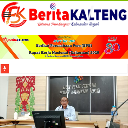
Viral! Selama Dua Bulan Lebih Siltap Serta Tunjangan Pemdes dan BPD di Barse