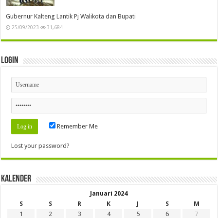
Gubernur Kalteng Lantik Pj Walikota dan Bupati
25/09/2023
31,684
Login
Remember Me
Lost your password?
Kalender
Januari 2024
S
S
R
K
J
S
M
1
2
3
4
5
6
7