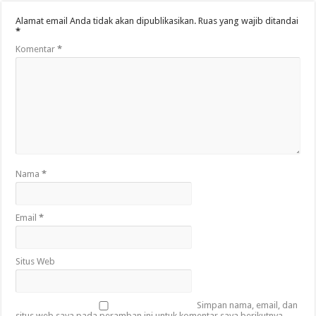
Alamat email Anda tidak akan dipublikasikan.
Ruas yang wajib ditandai
*
Komentar
*
Nama
*
Email
*
Situs Web
Simpan nama, email, dan
situs web saya pada peramban ini untuk komentar saya berikutnya.