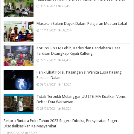
30/04/2023
72,459
Masukan Salam Dayak Dalam Pelajaran Muatan Lokal
11/11/2021
58,254
Korupsi Rp1 M Lebih, Kades dan Bendahara Desa
Tarusan Ditangkap Kejati Kalteng
22/07/2021
44,409
Panik Lihat Polisi, Pasangan si Wanita Lupa Pasang
Pakaian Dalam
09/08/2021
41,521
Tidak Terbukti Melanggar UU ITE, MA Kuatkan Vonis
Bebas Dua Wartawan
25/06/2021
39,321
Rekpro Bintara Polri Tahun 2023 Segera Dibuka, Persyaratan Segera
Disosialisasikan Ke Masyarakat
08/09/2022
36,291