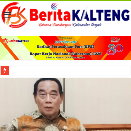
Viral! Selama Dua Bulan Lebih Siltap Serta Tunjangan Pemdes dan BPD di Barse