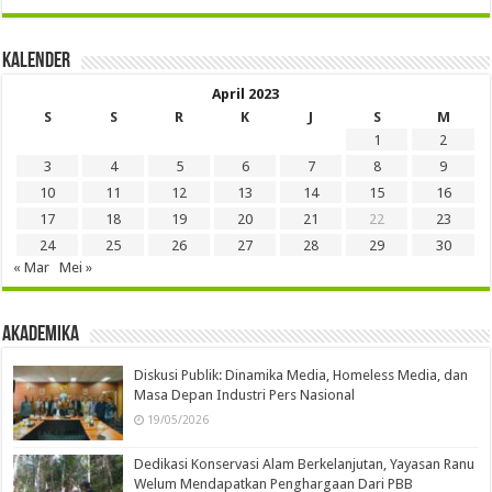
Kalender
April 2023
S
S
R
K
J
S
M
1
2
3
4
5
6
7
8
9
10
11
12
13
14
15
16
17
18
19
20
21
22
23
24
25
26
27
28
29
30
« Mar
Mei »
Akademika
Diskusi Publik: Dinamika Media, Homeless Media, dan
Masa Depan Industri Pers Nasional
19/05/2026
Dedikasi Konservasi Alam Berkelanjutan, Yayasan Ranu
Welum Mendapatkan Penghargaan Dari PBB