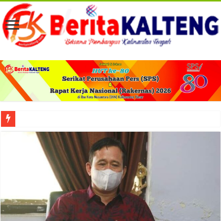
Viral! Selama Dua Bulan Lebih Siltap Serta Tunjangan Pemdes dan BPD di Barse