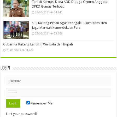
Terkait Korupsi Dana ADD Diduga Oknum Anggota
DPRD Gumas Terlibat
24/06/2021
34,840
SPS Kalteng Pesan Agar Penegak Hukum Konsisten
Jaga Marwah Kemerdekaan Pers
25/06/2021
33,666
Gubernur Kalteng Lantik Pj Walikota dan Bupati
25/09/2023
31,678
Login
Remember Me
Lost your password?