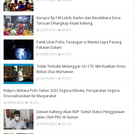
11/11/2021
58,294
Korupsi Rp1 M Lebih, Kades dan Bendahara Desa
Tarusan Ditangkap Kejati Kalteng
22/07/2021
44,453
Panik Lihat Polisi, Pasangan si Wanita Lupa Pasang
Pakaian Dalam
09/08/2021
41,553
Tidak Terbukti Melanggar UU ITE, MA Kuatkan Vonis
Bebas Dua Wartawan
25/06/2021
39,351
Rekpro Bintara Polri Tahun 2023 Segera Dibuka, Persyaratan Segera
Disosialisasikan Ke Masyarakat
08/09/2022
36,312
Dewan Kalteng Akan RDP Tuntut Status Penggunaan
Jalan Oleh PBS di Gumas
30/06/2021
35,152