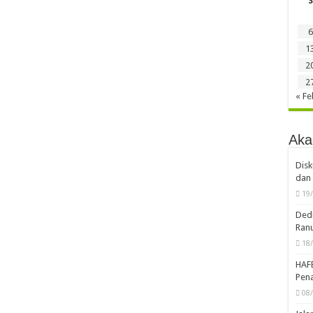
S
6
1
2
2
« Fe
Aka
Disk
dan 
19
Dedi
Ran
18
HAF
Pena
08