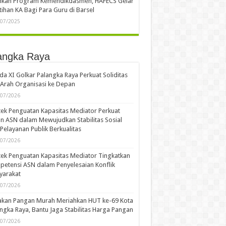
ankan Program Kemendikdasmen, HAFECS Gelar
tihan KA Bagi Para Guru di Barsel
/07/2025
angka Raya
a XI Golkar Palangka Raya Perkuat Soliditas
Arah Organisasi ke Depan
/07/2026
ek Penguatan Kapasitas Mediator Perkuat
n ASN dalam Mewujudkan Stabilitas Sosial
Pelayanan Publik Berkualitas
/07/2026
ek Penguatan Kapasitas Mediator Tingkatkan
etensi ASN dalam Penyelesaian Konflik
yarakat
/07/2026
akan Pangan Murah Meriahkan HUT ke-69 Kota
ngka Raya, Bantu Jaga Stabilitas Harga Pangan
/07/2026