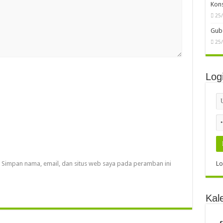
Kon
25
Gube
25
Log
Lo
Simpan nama, email, dan situs web saya pada peramban ini
Kal