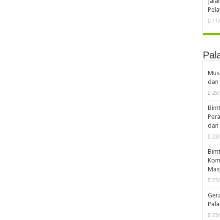
Jal
Pela
11
Pal
Musd
dan 
25
Bimt
Pera
dan 
23
Bimt
Komp
Mas
23
Ger
Pala
23