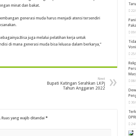
Taru
engan minat dan bakat.
22
embangan generasi muda harus menjadi atensi tersendiri
Pani
ksanakan.
Pak
09
sebagainya.Bisa juga melalui pelatihan kerja untuk
Tida
disi di mana generasi muda bisa leluasa dalam berkarya,”
Von
25
Rekp
Pers
Mas
Next
08
Bupati Katingan Serahkan LKPj
Tahun Anggaran 2022
Dewa
Peng
30
Ter
DPR
.
Ruas yang wajib ditandai
*
24