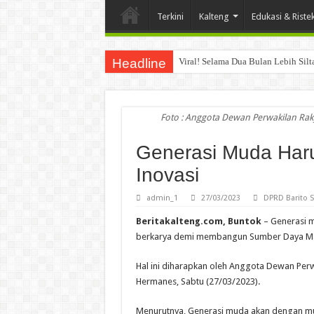
Terkini
Kalteng
Edukasi & Riste
Headline
Viral! Selama Dua Bulan Lebih Sil
Foto : Anggota Dewan Perwakilan Rak
Generasi Muda Haru
Inovasi
admin_1
27/03/2023
DPRD Barito S
Beritakalteng.com, Buntok
– Generasi m
berkarya demi membangun Sumber Daya Man
Hal ini diharapkan oleh Anggota Dewan Perwa
Hermanes, Sabtu (27/03/2023).
Menurutnya, Generasi muda akan dengan 