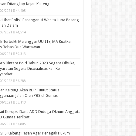
san Ditangkap Kejati Kalteng
/07/2021
44,405
k Lihat Polisi, Pasangan si Wanita Lupa Pasang
aian Dalam
/08/2021
41,514
k Terbukti Melanggar UU ITE, MA Kuatkan
is Bebas Dua Wartawan
/06/2021
39,313
ro Bintara Polri Tahun 2023 Segera Dibuka,
yaratan Segera Disosialisasikan Ke
yarakat
/09/2022
36,288
n Kalteng Akan RDP Tuntut Status
gunaan Jalan Oleh PBS di Gumas
/06/2021
35,113
kait Korupsi Dana ADD Diduga Oknum Anggota
D Gumas Terlibat
/06/2021
34,805
SPS Kalteng Pesan Agar Penegak Hukum