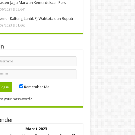
sisten Jaga Marwah Kemerdekaan Pers
/06/2021
33,641
rnur Kalteng Lantik Pj Walikota dan Bupati
/09/2023
31,663
in
Remember Me
st your password?
ender
Maret 2023