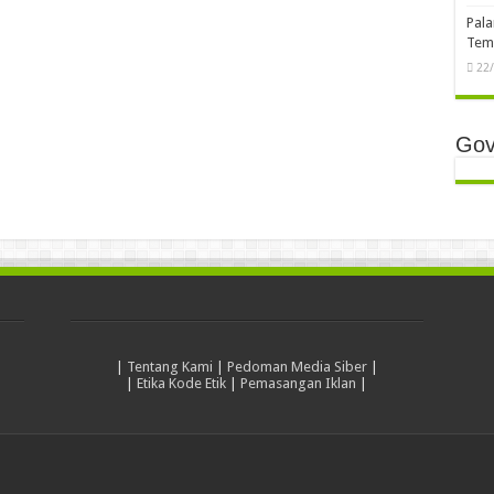
Pala
Temb
22
Gov
|
Tentang Kami
|
Pedoman Media Siber
|
|
Etika Kode Etik
|
Pemasangan Iklan
|