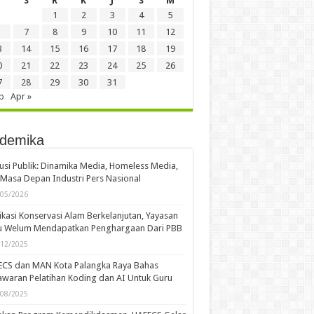
S
R
K
J
S
M
1
2
3
4
5
7
8
9
10
11
12
3
14
15
16
17
18
19
0
21
22
23
24
25
26
7
28
29
30
31
b
Apr »
demika
usi Publik: Dinamika Media, Homeless Media,
Masa Depan Industri Pers Nasional
/05/2026
kasi Konservasi Alam Berkelanjutan, Yayasan
u Welum Mendapatkan Penghargaan Dari PBB
/12/2025
ECS dan MAN Kota Palangka Raya Bahas
waran Pelatihan Koding dan AI Untuk Guru
/08/2025