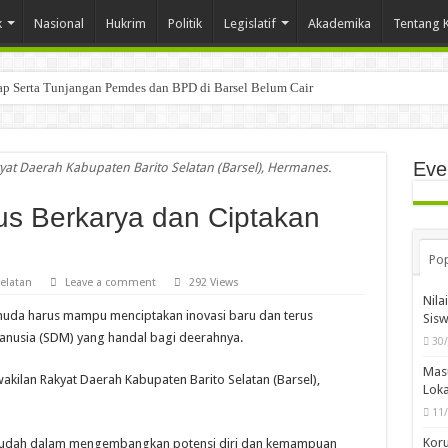
k
Nasional
Hukrim
Politik
Legislatif
Akademika
Tentang 
tap Serta Tunjangan Pemdes dan BPD di Barsel Belum Cair
Eve
yat Daerah Kabupaten Barito Selatan (Barsel), Hermanes.
s Berkarya dan Ciptakan
Pop
elatan
Leave a comment
292 Views
Nila
uda harus mampu menciptakan inovasi baru dan terus
Sis
usia (SDM) yang handal bagi deerahnya.
30
Mas
kilan Rakyat Daerah Kabupaten Barito Selatan (Barsel),
Loka
11
Koru
mudah dalam mengembangkan potensi diri dan kemampuan