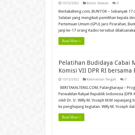
15/12/2022
Barito Selatan
0
Beritakalteng.com, BUNTOK – Sebanyak 17 o
Selatan yang mengikuti pemilihan kepala des
Pertemuan Umum (GPU) Jaro Pirarahan, Bunt
janji ke-17 orang Kades tersebut dilaksanak
Read More »
Pelatihan Budidaya Cabai 
Komisi VII DPR RI bersama
15/12/2022
Kalimantan Tengah
0
BERITAKALTENG.COM, Palangkaraya – Progra
Perwakilan Rakyat Republik Indonesia (DPR-R
oleh Dr. Ir. Willy M. Yoseph M.M sepanjan
ke penghujung kegiatan. Willy M. Yoseph d
Read More »