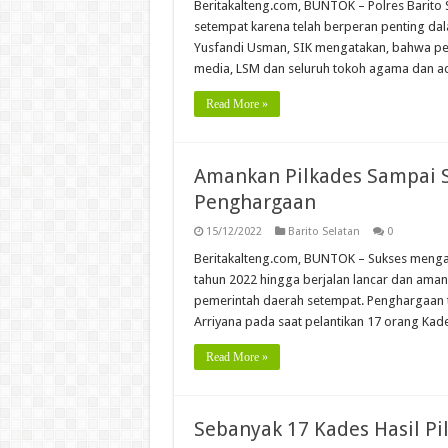
Beritakalteng.com, BUNTOK – Polres Barit
setempat karena telah berperan penting da
Yusfandi Usman, SIK mengatakan, bahwa pe
media, LSM dan seluruh tokoh agama dan a
Read More »
Amankan Pilkades Sampai Su
Penghargaan
15/12/2022
Barito Selatan
0
Beritakalteng.com, BUNTOK – Sukses mengam
tahun 2022 hingga berjalan lancar dan aman
pemerintah daerah setempat. Penghargaan ter
Arriyana pada saat pelantikan 17 orang Kade
Read More »
Sebanyak 17 Kades Hasil Pi