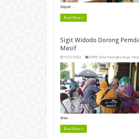
dapat …
Read More »
Sigit Widodo Dorong Pemda 
Masif
15/12/2022
DPRD Kota Palangka Raya
,
Pala
atau …
Read More »