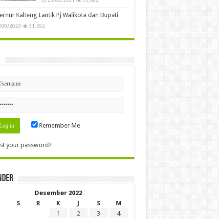
rnur Kalteng Lantik Pj Walikota dan Bupati
/09/2023
31,692
n
Remember Me
st your password?
nder
Desember 2022
S
R
K
J
S
M
1
2
3
4