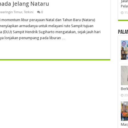
Jal
ada Jelang Nataru
Pela
waringin Timur
,
Terkini
0
11
omentum libur perayaan Natal dan Tahun Baru (Nataru)
menyiapkan armadanya untuk melayani rute Sampit tujuan
Pala
(DLU) Sampit Hendrik Sugiharto mengatakan, sejak jauh hari
nya lonjakan penumpang pada liburan …
Berk
23
Mas