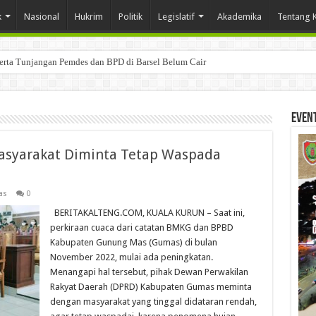
k
Nasional
Hukrim
Politik
Legislatif
Akademika
Tentang 
Serta Tunjangan Pemdes dan BPD di Barsel Belum Cair
Even
syarakat Diminta Tetap Waspada
as
0
BERITAKALTENG.COM, KUALA KURUN – Saat ini,
perkiraan cuaca dari catatan BMKG dan BPBD
Kabupaten Gunung Mas (Gumas) di bulan
November 2022, mulai ada peningkatan.
Menangapi hal tersebut, pihak Dewan Perwakilan
Rakyat Daerah (DPRD) Kabupaten Gumas meminta
dengan masyarakat yang tinggal didataran rendah,