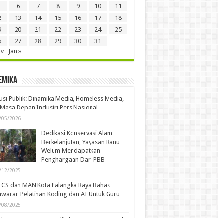
6
7
8
9
10
11
2
13
14
15
16
17
18
9
20
21
22
23
24
25
6
27
28
29
30
31
ov
Jan »
emika
usi Publik: Dinamika Media, Homeless Media,
Masa Depan Industri Pers Nasional
/05/2026
Dedikasi Konservasi Alam
Berkelanjutan, Yayasan Ranu
Welum Mendapatkan
Penghargaan Dari PBB
/12/2025
ECS dan MAN Kota Palangka Raya Bahas
waran Pelatihan Koding dan AI Untuk Guru
/08/2025