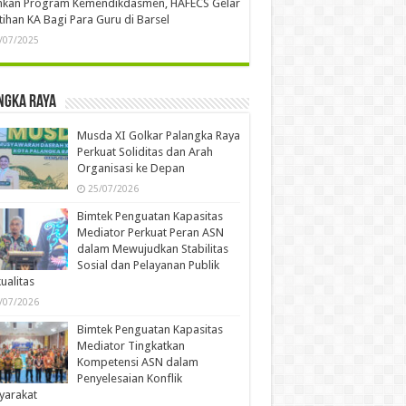
ankan Program Kemendikdasmen, HAFECS Gelar
tihan KA Bagi Para Guru di Barsel
/07/2025
ngka Raya
Musda XI Golkar Palangka Raya
Perkuat Soliditas dan Arah
Organisasi ke Depan
25/07/2026
Bimtek Penguatan Kapasitas
Mediator Perkuat Peran ASN
dalam Mewujudkan Stabilitas
Sosial dan Pelayanan Publik
ualitas
/07/2026
Bimtek Penguatan Kapasitas
Mediator Tingkatkan
Kompetensi ASN dalam
Penyelesaian Konflik
yarakat