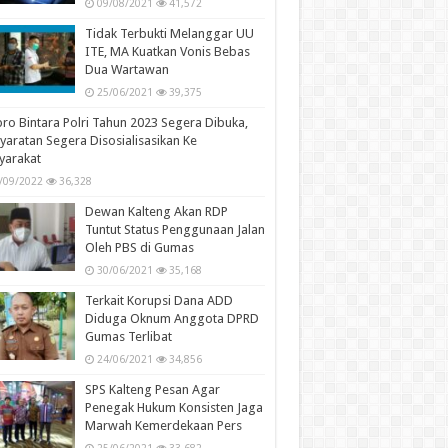
09/08/2021
41,572
Tidak Terbukti Melanggar UU
ITE, MA Kuatkan Vonis Bebas
Dua Wartawan
25/06/2021
39,375
ro Bintara Polri Tahun 2023 Segera Dibuka,
yaratan Segera Disosialisasikan Ke
yarakat
/09/2022
36,328
Dewan Kalteng Akan RDP
Tuntut Status Penggunaan Jalan
Oleh PBS di Gumas
30/06/2021
35,168
Terkait Korupsi Dana ADD
Diduga Oknum Anggota DPRD
Gumas Terlibat
24/06/2021
34,856
SPS Kalteng Pesan Agar
Penegak Hukum Konsisten Jaga
Marwah Kemerdekaan Pers
25/06/2021
33,682