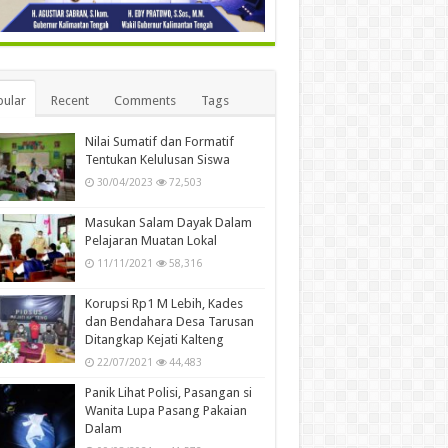
ular
Recent
Comments
Tags
Nilai Sumatif dan Formatif
Tentukan Kelulusan Siswa
30/04/2023
72,503
Masukan Salam Dayak Dalam
Pelajaran Muatan Lokal
11/11/2021
58,316
Korupsi Rp1 M Lebih, Kades
dan Bendahara Desa Tarusan
Ditangkap Kejati Kalteng
22/07/2021
44,483
Panik Lihat Polisi, Pasangan si
Wanita Lupa Pasang Pakaian
Dalam