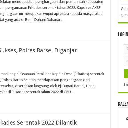
o Selatan mendapatkan penghargaan dari pemerintah kabupaten
lam pengamanan Pilkades serentak tahun 2022. Kapolres AKBP
Gube
nghargaan ini merupakan wujud apresiasi kepada masyarakat,
25
dat yang ada di Bumi Dahani Dahanai …
Logi
kses, Polres Barsel Diganjar
ankan pelaksanaan Pemilihan Kepala Desa (Pilkades) serentak
, Polres Barito Selatan mendapatkan penghargaan dari
Lo
sebut, diserahkan langsung oleh Pj. Bupati Barsel, Lisda
s hasil Pilkades serentak tahun 2022 di GPU …
Kale
S
lkades Serentak 2022 Dilantik