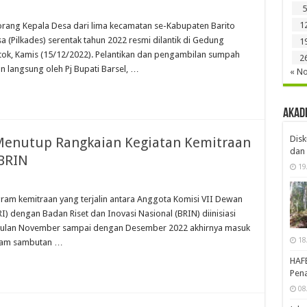
5
1
rang Kepala Desa dari lima kecamatan se-Kabupaten Barito
a (Pilkades) serentak tahun 2022 resmi dilantik di Gedung
1
ok, Kamis (15/12/2022). Pelantikan dan pengambilan sumpah
2
an langsung oleh Pj Bupati Barsel, …
« N
Akad
Disk
Menutup Rangkaian Kegiatan Kemitraan
dan 
 BRIN
19
m kemitraan yang terjalin antara Anggota Komisi VII Dewan
I) dengan Badan Riset dan Inovasi Nasional (BRIN) diinisiasi
g bulan November sampai dengan Desember 2022 akhirnya masuk
18
alam sambutan …
HAF
Pena
08