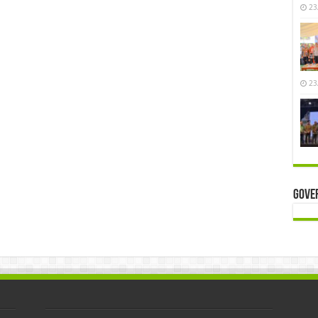
23
23
Gove