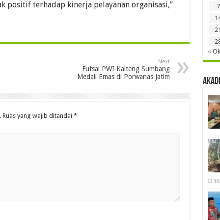
positif terhadap kinerja pelayanan organisasi,”
7
1
2
2
« Ok
Next
Futsal PWI Kalteng Sumbang
Medali Emas di Porwanas Jatim
Akad
.
Ruas yang wajib ditandai
*
18