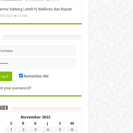
rnur Kalteng Lantik Pj Walikota dan Bupati
/09/2023
31,668
n
Remember Me
st your password?
nder
November 2022
S
R
K
J
S
M
1
2
3
4
5
6