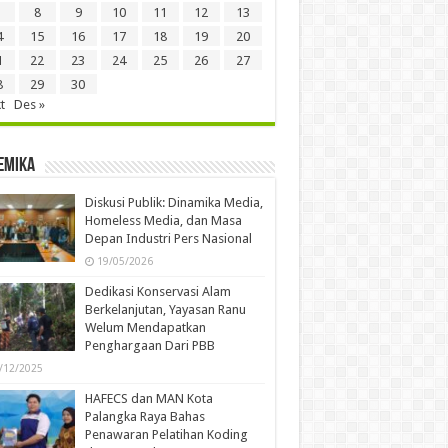
8
9
10
11
12
13
4
15
16
17
18
19
20
1
22
23
24
25
26
27
8
29
30
t
Des »
emika
Diskusi Publik: Dinamika Media,
Homeless Media, dan Masa
Depan Industri Pers Nasional
19/05/2026
Dedikasi Konservasi Alam
Berkelanjutan, Yayasan Ranu
Welum Mendapatkan
Penghargaan Dari PBB
/12/2025
HAFECS dan MAN Kota
Palangka Raya Bahas
Penawaran Pelatihan Koding