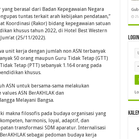
 yang berasal dari Badan Kepegawaian Negara
Gube
ngupas tuntas terkait arah kebijakan pendataan,”
25
at Koordinasi (Rakor) bidang kepegawaian satuan
ikan khusus tahun 2022, di Hotel Best Western
 Jum’at (25/11/2022).
Logi
 unit kerja dengan jumlah non ASN terbanyak
ebanyak 50 orang maupun Guru Tidak Tetap (GTT)
Tidak Tetap (PTT) sebanyak 1.164 orang pada
endidikan khusus.
uruh ASN untuk bersama-sama melakukan
Lo
re values ASN BerAKHLAK dan
Bangga Melayani Bangsa.
Kale
ki makna filosofis pada budaya organisasi yang
 kompeten, harmonis, loyal, adaptif, dan
atan transformasi SDM aparatur. Internalisasi
S
N BerAKHLAK sebagai pedoman budaya kerja