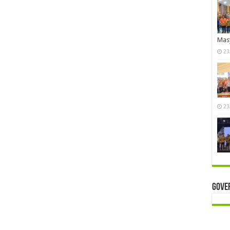
Mas
23
23
Gove