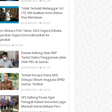
09/08/2021
41,529
Tidak Terbukti Melanggar UU
ITE, MA Kuatkan Vonis Bebas
Dua Wartawan
25/06/2021
39,327
ro Bintara Polri Tahun 2023 Segera Dibuka,
yaratan Segera Disosialisasikan Ke
yarakat
/09/2022
36,294
Dewan Kalteng Akan RDP
Tuntut Status Penggunaan Jalan
Oleh PBS di Gumas
30/06/2021
35,123
Terkait Korupsi Dana ADD
Diduga Oknum Anggota DPRD
Gumas Terlibat
24/06/2021
34,814
SPS Kalteng Pesan Agar
Penegak Hukum Konsisten Jaga
Marwah Kemerdekaan Pers
25/06/2021
33,651