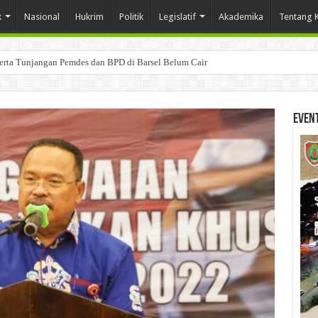
k
Nasional
Hukrim
Politik
Legislatif
Akademika
Tentang 
Serta Tunjangan Pemdes dan BPD di Barsel Belum Cair
Even