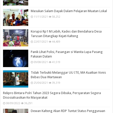
Masukan Salam Dayak Dalam Pelajaran Muatan Lokal
11/11/2021
58,252
Korupsi Rp1 M Lebih, Kades dan Bendahara Desa
Tarusan Ditangkap Kejati Kalteng
22/07/2021
44,409
Panik Lihat Polisi, Pasangan si Wanita Lupa Pasang
Pakaian Dalam
09/08/2021
41,519
Tidak Terbukti Melanggar UU ITE, MA Kuatkan Vonis
Bebas Dua Wartawan
25/06/2021
39,319
Rekpro Bintara Polri Tahun 2023 Segera Dibuka, Persyaratan Segera
Disosialisasikan Ke Masyarakat
08/09/2022
36,291
Dewan Kalteng Akan RDP Tuntut Status Penggunaan