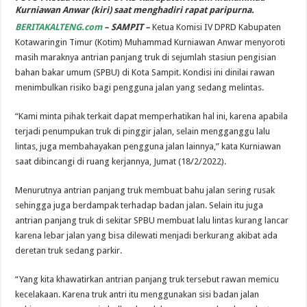
Kurniawan Anwar (kiri) saat menghadiri rapat paripurna.
BERITAKALTENG.com
–
SAMPIT
–
Ketua Komisi IV DPRD Kabupaten
Kotawaringin Timur (Kotim) Muhammad Kur­niawan Anwar menyoroti
masih maraknya antrian panjang truk di sejumlah stasiun pengisian
ba­han bakar umum (SPBU) di Kota Sampit. Kondisi ini dinilai rawan
menimbulkan risiko bagi peng­guna jalan yang sedang melintas.
“Kami minta pihak terkait dapat memperhatikan hal ini, karena apabila
terjadi penumpukan truk di pinggir jalan, selain menggang­gu lalu
lintas, juga membahayakan pengguna jalan lainnya,” kata Kur­niawan
saat dibincangi di ruang kerjannya, Jumat (18/2/2022).
Menurutnya antrian panjang truk membuat bahu jalan sering rusak
sehingga juga berdampak terhadap badan jalan. Selain itu juga
antrian panjang truk di sekitar SPBU membuat lalu lintas kurang lancar
karena lebar jalan yang bisa dilewati menjadi berkurang akibat ada
deretan truk sedang parkir.
“Yang kita khawatirkan antri­an panjang truk tersebut rawan memicu
kecelakaan. Karena truk antri itu menggunakan sisi badan jalan