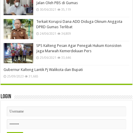
Jalan Oleh PBS di Gumas
30/06/2021
35,119
Terkait Korupsi Dana ADD Diduga Oknum Anggota
DPRD Gumas Terlibat
24/06/2021
34,809
SPS Kalteng Pesan Agar Penegak Hukum Konsisten
Jaga Marwah Kemerdekaan Pers
25/06/2021
33,646
Gubernur Kalteng Lantik Pj Walikota dan Bupati
25/09/2023
31,665
Login