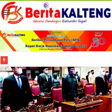
Viral! Selama Dua Bulan Lebih Siltap Serta Tunjangan Pemdes dan BPD di Barse