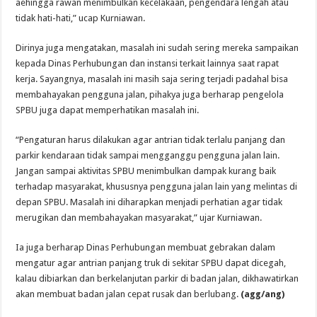
aehingga rawan menimbulkan kecelakaan, pengendara lengah atau
tidak hati-hati,” ucap Kurniawan.
Dirinya juga mengatakan, masalah ini sudah sering mereka sampaikan
kepada Dinas Per­hubungan dan instansi terkait lainnya saat rapat
kerja. Sayangnya, masalah ini masih saja sering ter­jadi padahal bisa
membahayakan pengguna jalan, pihakya juga ber­harap pengelola
SPBU juga dapat memperhatikan masalah ini.
“Pengaturan harus dilakukan agar antrian tidak terlalu panjang dan
parkir kendaraan tidak sam­pai mengganggu pengguna jalan lain.
Jangan sampai aktivitas SPBU menimbulkan dampak kurang baik
terhadap masyarakat, khususnya pengguna jalan lain yang melintas di
depan SPBU. Masalah ini dihara­pkan menjadi perhatian agar tidak
merugikan dan membahayakan masyarakat,” ujar Kurniawan.
Ia juga berharap Dinas Perhubu­ngan membuat gebrakan dalam
mengatur agar antrian panjang truk di sekitar SPBU dapat dicegah,
kalau dibiarkan dan berkelanjutan parkir di badan jalan, dikhawatirkan
akan membuat badan jalan cepat rusak dan berlubang.
(
agg/ang
)