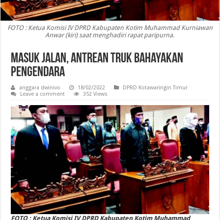
FOTO : Ketua Komisi IV DPRD Kabupaten Kotim Muhammad Kurniawan
Anwar (kiri) saat menghadiri rapat paripurna.
Masuk Jalan, Antrean Truk Bahayakan
Pengendara
anggara dwinivo
18/02/2022
DPRD Kotawaringin Timur
Leave a comment
352 Views
FOTO : Ketua Komisi IV DPRD Kabupaten Kotim Muhammad