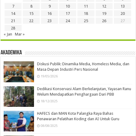
7
8
9
10
11
12
13
14
15
16
17
18
19
20
21
22
23
24
25
26
27
28
« Jan
Mar »
Akademika
Diskusi Publik: Dinamika Media, Homeless Media, dan
Masa Depan Industri Pers Nasional
19/05/2026
Dedikasi Konservasi Alam Berkelanjutan, Yayasan Ranu
Welum Mendapatkan Penghargaan Dari PBB
18/12/2025
HAFECS dan MAN Kota Palangka Raya Bahas
Penawaran Pelatihan Koding dan AI Untuk Guru
08/08/2025