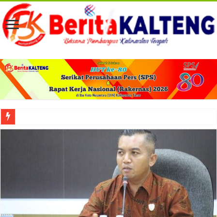
Viral! Selama Dua Bulan Lebih Siltap Serta Tunjangan Pemdes dan BPD di Barse