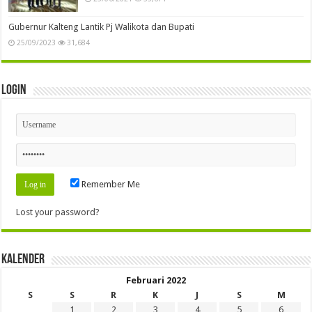
Gubernur Kalteng Lantik Pj Walikota dan Bupati
25/09/2023
31,684
Login
Remember Me
Lost your password?
Kalender
Februari 2022
S
S
R
K
J
S
M
1
2
3
4
5
6