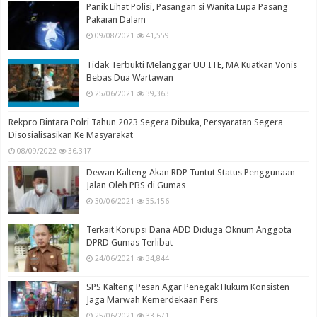
Panik Lihat Polisi, Pasangan si Wanita Lupa Pasang
Pakaian Dalam
09/08/2021
41,559
Tidak Terbukti Melanggar UU ITE, MA Kuatkan Vonis
Bebas Dua Wartawan
25/06/2021
39,363
Rekpro Bintara Polri Tahun 2023 Segera Dibuka, Persyaratan Segera
Disosialisasikan Ke Masyarakat
08/09/2022
36,317
Dewan Kalteng Akan RDP Tuntut Status Penggunaan
Jalan Oleh PBS di Gumas
30/06/2021
35,156
Terkait Korupsi Dana ADD Diduga Oknum Anggota
DPRD Gumas Terlibat
24/06/2021
34,844
SPS Kalteng Pesan Agar Penegak Hukum Konsisten
Jaga Marwah Kemerdekaan Pers
25/06/2021
33,671