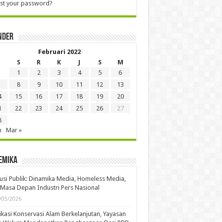
st your password?
nder
Februari 2022
S
R
K
J
S
M
1
2
3
4
5
6
8
9
10
11
12
13
4
15
16
17
18
19
20
1
22
23
24
25
26
27
8
n
Mar »
emika
usi Publik: Dinamika Media, Homeless Media,
Masa Depan Industri Pers Nasional
/05/2026
kasi Konservasi Alam Berkelanjutan, Yayasan