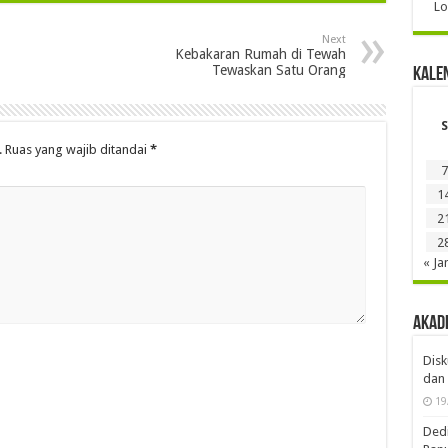
Lo
Next
Kebakaran Rumah di Tewah
Tewaskan Satu Orang
Kale
S
.
Ruas yang wajib ditandai
*
7
1
2
2
« Ja
Akad
Disk
dan 
19
Dedi