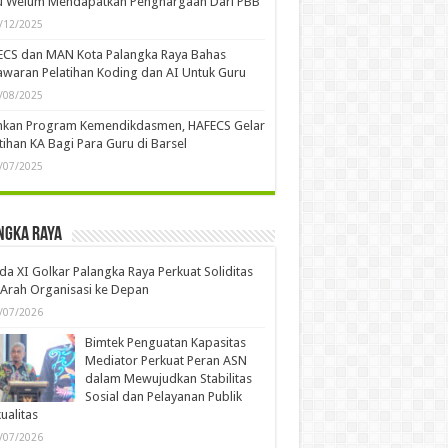
u Welum Mendapatkan Penghargaan Dari PBB
/12/2025
ECS dan MAN Kota Palangka Raya Bahas
waran Pelatihan Koding dan AI Untuk Guru
/08/2025
ankan Program Kemendikdasmen, HAFECS Gelar
tihan KA Bagi Para Guru di Barsel
/07/2025
ngka Raya
a XI Golkar Palangka Raya Perkuat Soliditas
Arah Organisasi ke Depan
/07/2026
Bimtek Penguatan Kapasitas
Mediator Perkuat Peran ASN
dalam Mewujudkan Stabilitas
Sosial dan Pelayanan Publik
ualitas
/07/2026