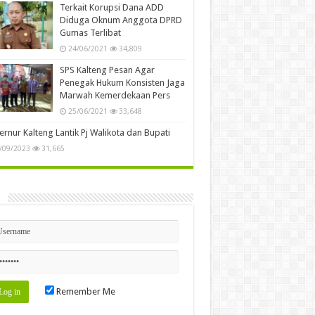
Terkait Korupsi Dana ADD
Diduga Oknum Anggota DPRD
Gumas Terlibat
24/06/2021
34,809
SPS Kalteng Pesan Agar
Penegak Hukum Konsisten Jaga
Marwah Kemerdekaan Pers
25/06/2021
33,648
rnur Kalteng Lantik Pj Walikota dan Bupati
/09/2023
31,665
n
Remember Me