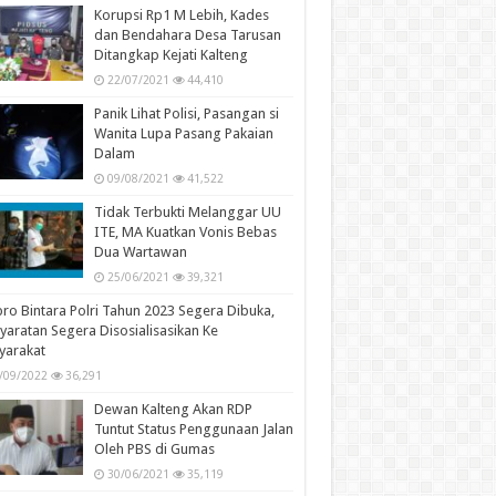
Korupsi Rp1 M Lebih, Kades
dan Bendahara Desa Tarusan
Ditangkap Kejati Kalteng
22/07/2021
44,410
Panik Lihat Polisi, Pasangan si
Wanita Lupa Pasang Pakaian
Dalam
09/08/2021
41,522
Tidak Terbukti Melanggar UU
ITE, MA Kuatkan Vonis Bebas
Dua Wartawan
25/06/2021
39,321
ro Bintara Polri Tahun 2023 Segera Dibuka,
yaratan Segera Disosialisasikan Ke
yarakat
/09/2022
36,291
Dewan Kalteng Akan RDP
Tuntut Status Penggunaan Jalan
Oleh PBS di Gumas
30/06/2021
35,119