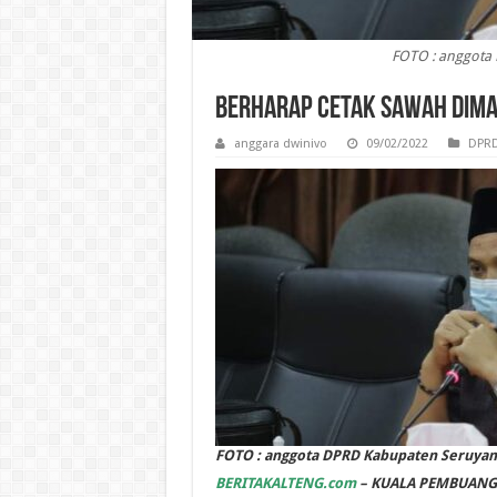
FOTO : anggota
Berharap Cetak Sawah Dim
anggara dwinivo
09/02/2022
DPRD
FOTO : anggota DPRD Kabupaten Seruyan
BERITAKALTENG.com
– KUALA PEMBUANG