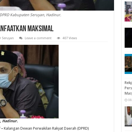
 DPRD Kabupaten Seruyan, Hadinur.
anfaatkan Maksimal
 Seruyan
Leave a comment
407 Views
Rekp
Pers
Mas
08
, Hadinur.
 –
Kalangan Dewan Perwakilan Rakyat Daerah (DPRD)