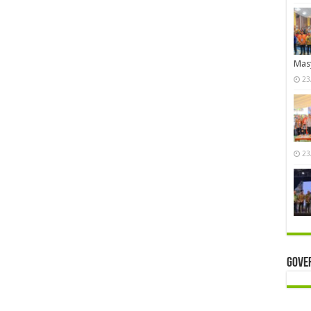
Mas
23
23
Gove