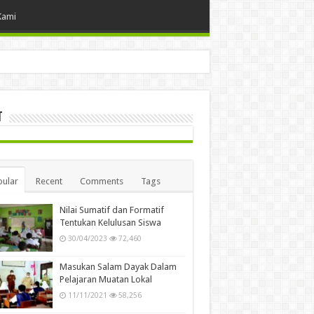
Kami
t
ular
Recent
Comments
Tags
Nilai Sumatif dan Formatif
Tentukan Kelulusan Siswa
30/04/2023
72,460
Masukan Salam Dayak Dalam
Pelajaran Muatan Lokal
11/11/2021
58,256