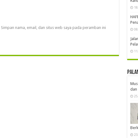
Ran
18
HAF
Pena
Simpan nama, email, dan situs web saya pada peramban ini
08
Jal
Pela
11
Pala
Musd
dan 
25
Berk
23