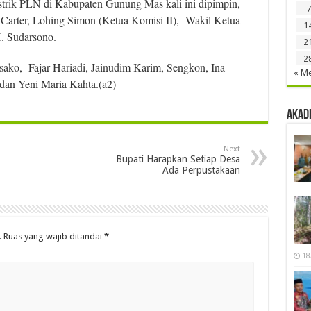
strik PLN di Kabupaten Gunung Mas kali ini dipimpin,
7
arter, Lohing Simon (Ketua Komisi II), Wakil Ketua
1
H. Sudarsono.
2
2
sako, Fajar Hariadi, Jainudim Karim, Sengkon, Ina
« Me
 dan Yeni Maria Kahta.(a2)
Akad
Next
Bupati Harapkan Setiap Desa
Ada Perpustakaan
.
Ruas yang wajib ditandai
*
18