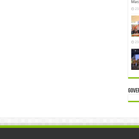
Mas
23
23
Gove