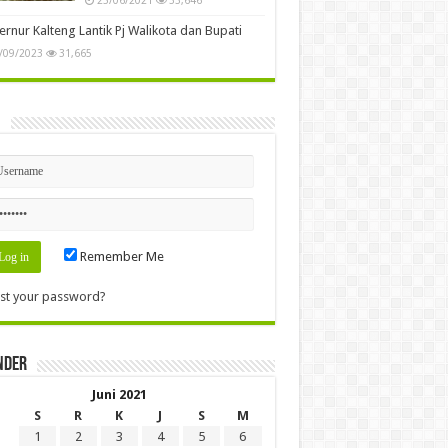
rnur Kalteng Lantik Pj Walikota dan Bupati
/09/2023
31,665
n
Remember Me
st your password?
nder
Juni 2021
S
R
K
J
S
M
1
2
3
4
5
6