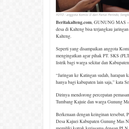
FOTO : anggota Komisi II dari Partai Perindo, Sengk
Beritakalteng.com
, GUNUNG MAS – Ko
desa di Kalteng bisa terjangkau jaringan
Kalteng.
Seperti yang disampaikan anggota Komis
mengingatkan agar pihak PT. SKS (PLT
listrik bagi warga sekitar dan Kabupa
“Jaringan ke Katingan sudah, harapan k
hanya bagi kabupaten lain saja,” kata S
Dirinya mendorong percepatan pemasan
Tumbang Kajuie dan warga Gunung M
Berkenaan dengan keinginan tersebut, 
Desa Kajuei Kabupaten Gunung Mas Nu
memiliki kotrak kerjasama dengan PLN 