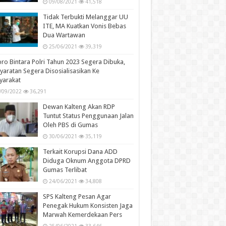
09/08/2021
41,518
Tidak Terbukti Melanggar UU
ITE, MA Kuatkan Vonis Bebas
Dua Wartawan
25/06/2021
39,319
ro Bintara Polri Tahun 2023 Segera Dibuka,
yaratan Segera Disosialisasikan Ke
yarakat
/09/2022
36,291
Dewan Kalteng Akan RDP
Tuntut Status Penggunaan Jalan
Oleh PBS di Gumas
30/06/2021
35,119
Terkait Korupsi Dana ADD
Diduga Oknum Anggota DPRD
Gumas Terlibat
24/06/2021
34,808
SPS Kalteng Pesan Agar
Penegak Hukum Konsisten Jaga
Marwah Kemerdekaan Pers
25/06/2021
33,646