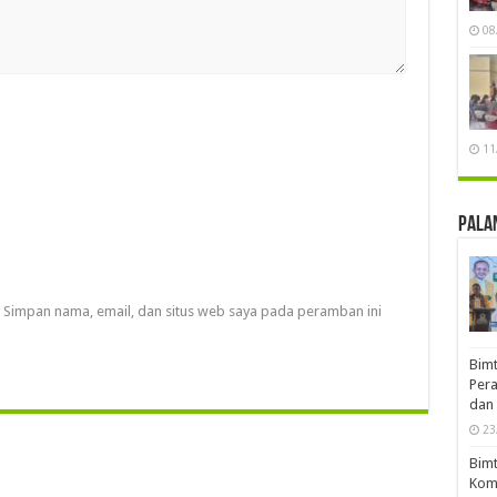
08
11
Pala
Simpan nama, email, dan situs web saya pada peramban ini
Bimt
Pera
dan 
23
Bimt
Komp