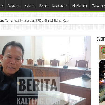
k
Nasional
Hukrim
Politik
Legislatif
Akademika
Tentang 
Serta Tunjangan Pemdes dan BPD di Barsel Belum Cair
Even