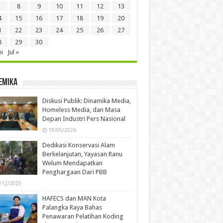
8
9
10
11
12
13
4
15
16
17
18
19
20
1
22
23
24
25
26
27
8
29
30
i
Jul »
emika
Diskusi Publik: Dinamika Media,
Homeless Media, dan Masa
Depan Industri Pers Nasional
19/05/2026
Dedikasi Konservasi Alam
Berkelanjutan, Yayasan Ranu
Welum Mendapatkan
Penghargaan Dari PBB
/12/2025
HAFECS dan MAN Kota
Palangka Raya Bahas
Penawaran Pelatihan Koding