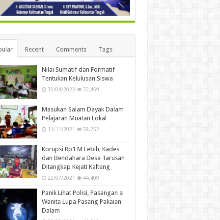
ular
Recent
Comments
Tags
Nilai Sumatif dan Formatif
Tentukan Kelulusan Siswa
30/04/2023
72,459
Masukan Salam Dayak Dalam
Pelajaran Muatan Lokal
11/11/2021
58,252
Korupsi Rp1 M Lebih, Kades
dan Bendahara Desa Tarusan
Ditangkap Kejati Kalteng
22/07/2021
44,409
Panik Lihat Polisi, Pasangan si
Wanita Lupa Pasang Pakaian
Dalam