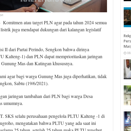
on
mitmen atau target PLN agar pada tahun 2024 semua
 listrik juga mendapat dukungan dari kalangan legislatif
Rekp
Pers
Mas
i II dari Partai Perindo, Sengkon bahwa dirinya
08
U Kalteng-1) dan PLN dapat memprioritaskan jaringan
ten Gunung Mas dan Katingan khususnya.
ami agar bagi warga Gunung Mas juga diperhatikan, tidak
engkon, Sabtu (19/6/2021).
gan jaringan tambahan dari PLN bagi warga Desa
as umumnya.
PT. SKS selalu perusahaan pengelola PLTU Kalteng -1 di
groho, mengatakan bahwa PLTU yang ada saat ini
selama 25 tahun, setelah 25 tahun maka PLTU tersebut