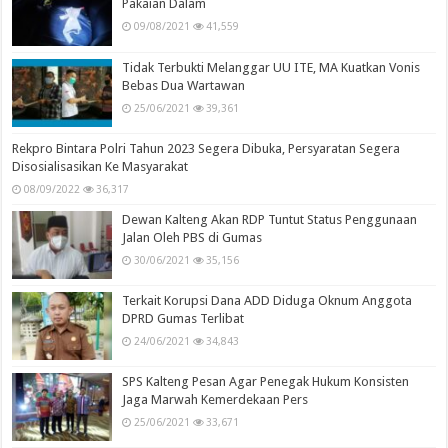
Pakaian Dalam
09/08/2021
41,559
Tidak Terbukti Melanggar UU ITE, MA Kuatkan Vonis
Bebas Dua Wartawan
25/06/2021
39,361
Rekpro Bintara Polri Tahun 2023 Segera Dibuka, Persyaratan Segera
Disosialisasikan Ke Masyarakat
08/09/2022
36,317
Dewan Kalteng Akan RDP Tuntut Status Penggunaan
Jalan Oleh PBS di Gumas
30/06/2021
35,156
Terkait Korupsi Dana ADD Diduga Oknum Anggota
DPRD Gumas Terlibat
24/06/2021
34,843
SPS Kalteng Pesan Agar Penegak Hukum Konsisten
Jaga Marwah Kemerdekaan Pers
25/06/2021
33,671