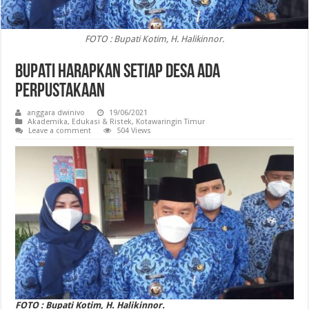
FOTO : Bupati Kotim, H. Halikinnor.
Bupati Harapkan Setiap Desa Ada
Perpustakaan
anggara dwinivo
19/06/2021
Akademika
,
Edukasi & Ristek
,
Kotawaringin Timur
Leave a comment
504 Views
FOTO : Bupati Kotim, H. Halikinnor.