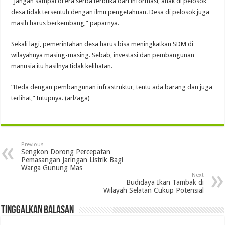
“Jangan sampai di era serba terbuka dari informasi, anak di pelosok
desa tidak tersentuh dengan ilmu pengetahuan. Desa di pelosok juga
masih harus berkembang,” paparnya.
Sekali lagi, pemerintahan desa harus bisa meningkatkan SDM di
wilayahnya masing-masing. Sebab, investasi dan pembangunan
manusia itu hasilnya tidak kelihatan.
“Beda dengan pembangunan infrastruktur, tentu ada barang dan juga
terlihat,” tutupnya. (arl/aga)
Previous
Sengkon Dorong Percepatan
Pemasangan Jaringan Listrik Bagi
Warga Gunung Mas
Next
Budidaya Ikan Tambak di
Wilayah Selatan Cukup Potensial
Tinggalkan Balasan