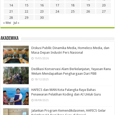
14
15
16
17
18
19
20
21
22
23
24
25
26
27
28
29
30
« Mei
Jul »
Akademika
Diskusi Publik: Dinamika Media, Homeless Media, dan
Masa Depan Industri Pers Nasional
19/05/2026
Dedikasi Konservasi Alam Berkelanjutan, Yayasan Ranu
Welum Mendapatkan Penghargaan Dari PBB
18/12/2025
HAFECS dan MAN Kota Palangka Raya Bahas
Penawaran Pelatihan Koding dan AI Untuk Guru
08/08/2025
Jalankan Program Kemendikdasmen, HAFECS Gelar