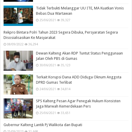
Tidak Terbukti Melanggar UU ITE, MA Kuatkan Vonis
Bebas Dua Wartawan
25/06/2021
39,327
Rekpro Bintara Polri Tahun 2023 Segera Dibuka, Persyaratan Segera
Disosialisasikan Ke Masyarakat
08/09/2022
36,294
Dewan Kalteng Akan RDP Tuntut Status Penggunaan
Jalan Oleh PBS di Gumas
30/06/2021
35,123
Terkait Korupsi Dana ADD Diduga Oknum Anggota
DPRD Gumas Terlibat
24/06/2021
34,814
SPS Kalteng Pesan Agar Penegak Hukum Konsisten
Jaga Marwah Kemerdekaan Pers
25/06/2021
33,651
Gubernur Kalteng Lantik Pj Walikota dan Bupati
25/09/2023
31,668