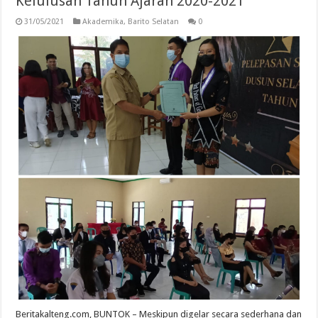
Kelulusan Tahun Ajaran 2020-2021
31/05/2021
Akademika
,
Barito Selatan
0
Beritakalteng.com, BUNTOK – Meskipun digelar secara sederhana dan