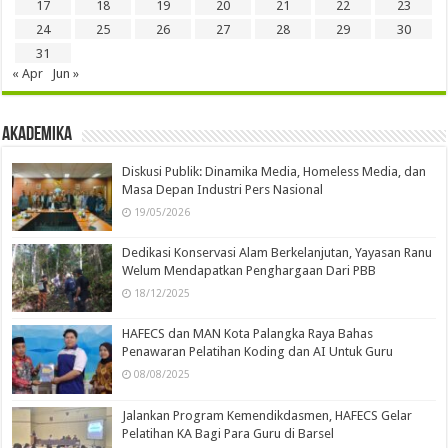
17
18
19
20
21
22
23
24
25
26
27
28
29
30
31
« Apr
Jun »
Akademika
Diskusi Publik: Dinamika Media, Homeless Media, dan
Masa Depan Industri Pers Nasional
19/05/2026
Dedikasi Konservasi Alam Berkelanjutan, Yayasan Ranu
Welum Mendapatkan Penghargaan Dari PBB
18/12/2025
HAFECS dan MAN Kota Palangka Raya Bahas
Penawaran Pelatihan Koding dan AI Untuk Guru
08/08/2025
Jalankan Program Kemendikdasmen, HAFECS Gelar
Pelatihan KA Bagi Para Guru di Barsel