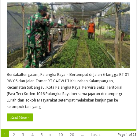
Beritakalteng.com, Palangka Raya – Bertempat di Jalan Erlangga RT 01
RW 05 dan Jalan Tomat RT 04 RW III Kelurahan Kalampangan,
Kecamatan Sabangau, Kota Palangka Raya, Perwira Seksi Teritorial
(Pasi Ter) Kodim 1016 Palangka Raya bersama jajaran di dampingi
Lurah dan Tokoh Masyarakat setempat melakukan kunjungan ke
kelompok tani yang …
Read More »
1
2
3
4
5
»
10
20
...
Last »
Page 1 of 21