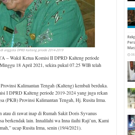
Rekp
Pers
Mas
di anggota DPRD Kalteng priode 2014-2019
08
 Wakil Ketua Komisi II DPRD Kalteng periode
Minggu 18 April 2021, sekira pukul 07.25 WIB telah
ovinsi Kalimantan Tengah (Kalteng) kembali berduka.
isi I DPRD Kalteng periode
2019-2024
yang juga rekan
gsa (PKB) Provinsi Kalimantan Tengah, Hj. Rusita Irma.
 atau di rawat inap di Rumah Sakit Doris Syvanus
erkendak lain. Innalilahi wa Inna ilaihi Raji’un, Kami
ah,” ucap Rusita Irma, senin (19/4/2021).