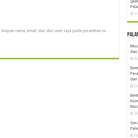
Jal
Pela
11
Simpan nama, email, dan situs web saya pada peramban ini
Pala
Musd
dan 
25
Bimt
Pera
dan 
23
Bimt
Komp
Mas
23
Ger
Pala
23