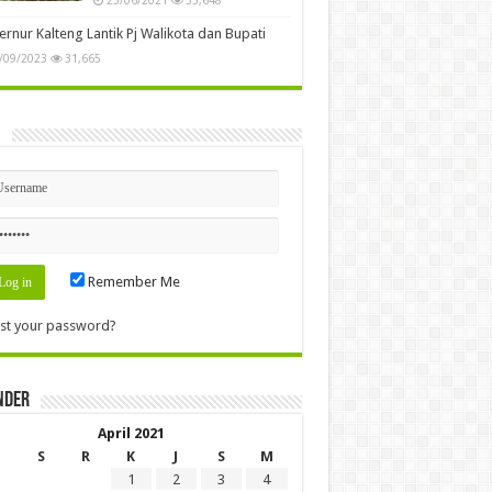
rnur Kalteng Lantik Pj Walikota dan Bupati
/09/2023
31,665
n
Remember Me
st your password?
nder
April 2021
S
R
K
J
S
M
1
2
3
4