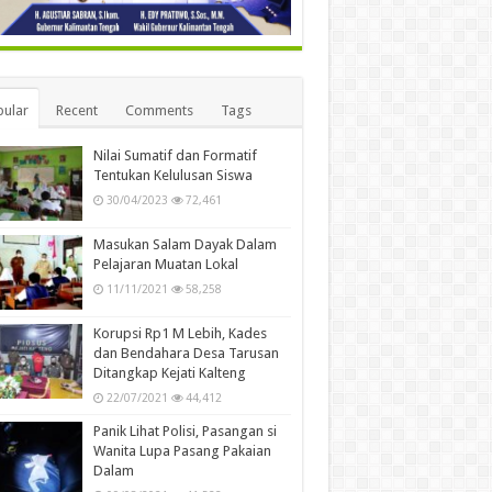
ular
Recent
Comments
Tags
Nilai Sumatif dan Formatif
Tentukan Kelulusan Siswa
30/04/2023
72,461
Masukan Salam Dayak Dalam
Pelajaran Muatan Lokal
11/11/2021
58,258
Korupsi Rp1 M Lebih, Kades
dan Bendahara Desa Tarusan
Ditangkap Kejati Kalteng
22/07/2021
44,412
Panik Lihat Polisi, Pasangan si
Wanita Lupa Pasang Pakaian
Dalam