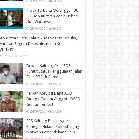
09/08/2021
41,522
Tidak Terbukti Melanggar UU
ITE, MA Kuatkan Vonis Bebas
Dua Wartawan
25/06/2021
39,321
ro Bintara Polri Tahun 2023 Segera Dibuka,
yaratan Segera Disosialisasikan Ke
yarakat
/09/2022
36,291
Dewan Kalteng Akan RDP
Tuntut Status Penggunaan Jalan
Oleh PBS di Gumas
30/06/2021
35,120
Terkait Korupsi Dana ADD
Diduga Oknum Anggota DPRD
Gumas Terlibat
24/06/2021
34,809
SPS Kalteng Pesan Agar
Penegak Hukum Konsisten Jaga
Marwah Kemerdekaan Pers
25/06/2021
33,648