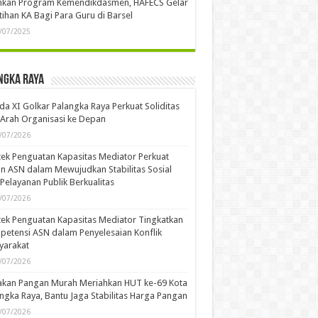
ankan Program Kemendikdasmen, HAFECS Gelar
tihan KA Bagi Para Guru di Barsel
/07/2025
ngka Raya
a XI Golkar Palangka Raya Perkuat Soliditas
Arah Organisasi ke Depan
/07/2026
ek Penguatan Kapasitas Mediator Perkuat
n ASN dalam Mewujudkan Stabilitas Sosial
Pelayanan Publik Berkualitas
/07/2026
ek Penguatan Kapasitas Mediator Tingkatkan
etensi ASN dalam Penyelesaian Konflik
yarakat
/07/2026
akan Pangan Murah Meriahkan HUT ke-69 Kota
ngka Raya, Bantu Jaga Stabilitas Harga Pangan
/07/2026