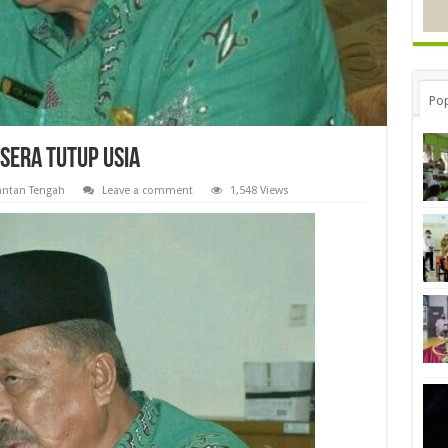
Pop
sera Tutup Usia
ntan Tengah
Leave a comment
1,548 Views