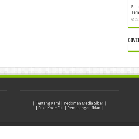
Pala
Temb
22
Gove
|
Tentang Kami
|
Pedoman Media Siber
|
|
Etika Kode Etik
|
Pemasangan Iklan
|