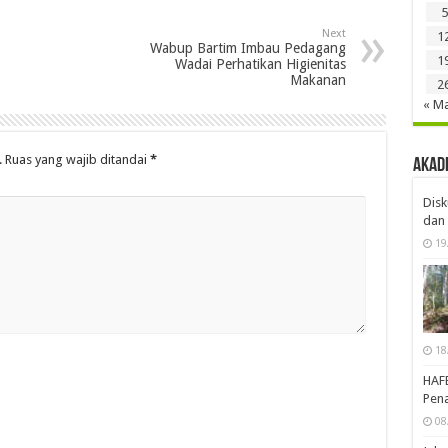
5
Next
1
Wabup Bartim Imbau Pedagang
1
Wadai Perhatikan Higienitas
Makanan
2
« M
.
Ruas yang wajib ditandai
*
Akad
Disk
dan 
19
18
HAF
Pena
08