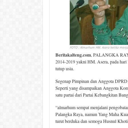
FOTO : Almarhum HM. Asera ketika menja
Beritakalteng.com
, PALANGKA RAYA –
2014-2019
yakni HM. Asera, pada hari 
tutup usia.
Segenap Pimpinan dan Anggota DPRD Pr
Seperti yang disampaikan Anggota Kom
satu partai dari Partai Kebangkitan Ban
“almarhum sempat menjalani pengobatan
Palangka Raya, namun Yang Maha Kuasa b
turut berduka dan semoga Husnul Khotim