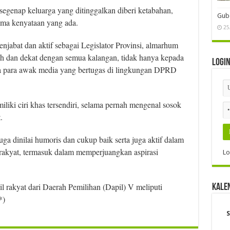
segenap keluarga yang ditinggalkan diberi ketabahan,
Gube
ima kenyataan yang ada.
25
njabat dan aktif sebagai Legislator Provinsi, almarhum
mah dan dekat dengan semua kalangan, tidak hanya kepada
Logi
a para awak media yang bertugas di lingkungan DPRD
ki ciri khas tersendiri, selama pernah mengenal sosok
.
a dinilai humoris dan cukup baik serta juga aktif dalam
rakyat, termasuk dalam memperjuangkan aspirasi
Lo
 rakyat dari Daerah Pemilihan (Dapil) V meliputi
Kale
*)
S