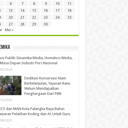
6
7
8
9
10
11
2
13
14
15
16
17
18
9
20
21
22
23
24
25
6
27
28
29
30
ar
Mei »
emika
usi Publik: Dinamika Media, Homeless Media,
Masa Depan Industri Pers Nasional
/05/2026
Dedikasi Konservasi Alam
Berkelanjutan, Yayasan Ranu
Welum Mendapatkan
Penghargaan Dari PBB
/12/2025
ECS dan MAN Kota Palangka Raya Bahas
waran Pelatihan Koding dan AI Untuk Guru
/08/2025