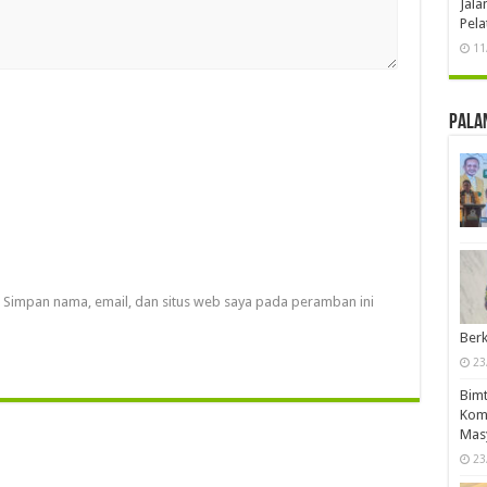
Jal
Pela
11
Pala
Simpan nama, email, dan situs web saya pada peramban ini
Berk
23
Bimt
Komp
Mas
23