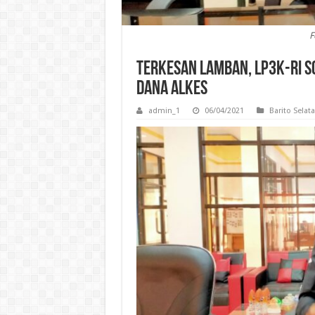
F
Terkesan Lamban, LP3K-RI S
Dana Alkes
admin_1
06/04/2021
Barito Selat