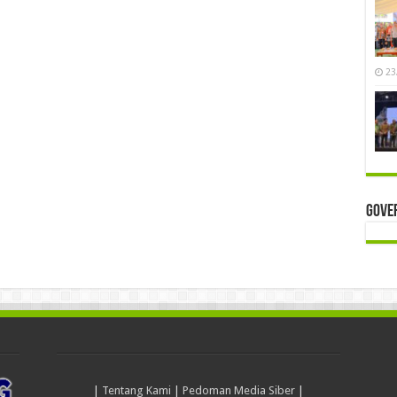
23
Gove
|
Tentang Kami
|
Pedoman Media Siber
|