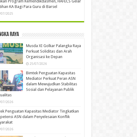
ankan Program Kemendikdasmen, HAFECS Gelar
tihan KA Bagi Para Guru di Barsel
/07/2025
ngka Raya
Musda XI Golkar Palangka Raya
Perkuat Soliditas dan Arah
Organisasi ke Depan
25/07/2026
Bimtek Penguatan Kapasitas
Mediator Perkuat Peran ASN
dalam Mewujudkan Stabilitas
Sosial dan Pelayanan Publik
ualitas
/07/2026
ek Penguatan Kapasitas Mediator Tingkatkan
etensi ASN dalam Penyelesaian Konflik
yarakat
/07/2026