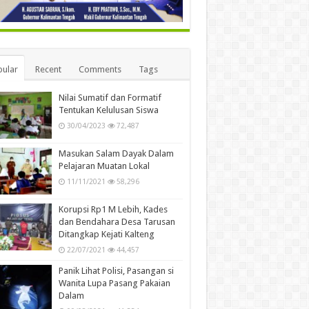
ular
Recent
Comments
Tags
Nilai Sumatif dan Formatif
Tentukan Kelulusan Siswa
30/04/2023
72,487
Masukan Salam Dayak Dalam
Pelajaran Muatan Lokal
11/11/2021
58,296
Korupsi Rp1 M Lebih, Kades
dan Bendahara Desa Tarusan
Ditangkap Kejati Kalteng
22/07/2021
44,457
Panik Lihat Polisi, Pasangan si
Wanita Lupa Pasang Pakaian
Dalam