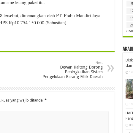
nisme lelang paket itu.
5
1
8 tersebut, dimenangkan oleh PT. Prabu Mandiri Jaya
1
n HPS Rp10.754.150.000.(Sebastian)
2
« M
Akad
Disk
Next
dan 
Dewan Kalteng Dorong
Peningkatkan Sistem
19
Pengelolaan Barang Milik Daerah
.
Ruas yang wajib ditandai
*
18
HAF
Pena
08