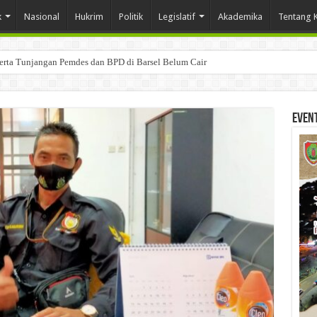
k
Nasional
Hukrim
Politik
Legislatif
Akademika
Tentang 
Serta Tunjangan Pemdes dan BPD di Barsel Belum Cair
Even