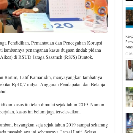
Rekp
Pers
a Pendidikan, Pemantauan dan Pencegahan Korupsi
Mas
ti lambannya penanganan kasus dugaan tindak pidana
08
 (Alkes) di RSUD Jaraga Sasameh (RSJS) Buntok,
an Bartim, Latif Kamarudin, menyayangkan lambatnya
ekitar Rp10,7 milyar Anggaran Pendapatan dan Belanja
but.
idikan kasus itu telah dimulai sejak tahun 2019. Namun
rjalan, kasus ini belum juga terselesaikan.
lamban, bayangkan saja sejak tahun 2019 sampai sekarang
da masalah apa ini sebenarnya,” sesal Latif, Selasa