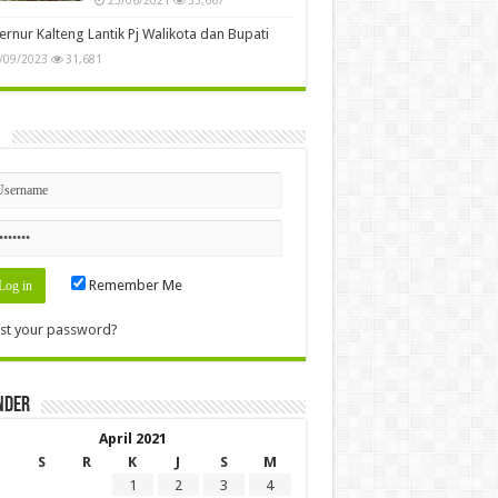
rnur Kalteng Lantik Pj Walikota dan Bupati
/09/2023
31,681
n
Remember Me
st your password?
nder
April 2021
S
R
K
J
S
M
1
2
3
4