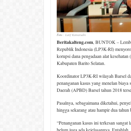
Foto
: Latif Kamarudin
Beritakalteng.com
, BUNTOK – Lembag
Republik Indonesia (LP3K-RI) menyoro
korupsi dana pengadaan alat kesehatan
Kabupaten Barito Selatan.
Koordinator LP3K-RI wilayah Barsel d
penanganan kasus yang menelan biaya s
Daerah (APBD) Barsel tahun 2018 terse
Pasalnya, sebagaimana diketahui, penyel
hingga sekarang atau hampir dua tahun be
“Penanganan kasus ini terkesan sangat 
belum juga ada kejelasannya. Entahlah, a