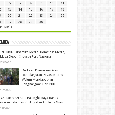
6
7
8
9
10
11
2
13
14
15
16
17
18
9
20
21
22
23
24
25
6
27
28
29
30
ar
Mei »
emika
usi Publik: Dinamika Media, Homeless Media,
Masa Depan Industri Pers Nasional
/05/2026
Dedikasi Konservasi Alam
Berkelanjutan, Yayasan Ranu
Welum Mendapatkan
Penghargaan Dari PBB
/12/2025
ECS dan MAN Kota Palangka Raya Bahas
waran Pelatihan Koding dan AI Untuk Guru
/08/2025