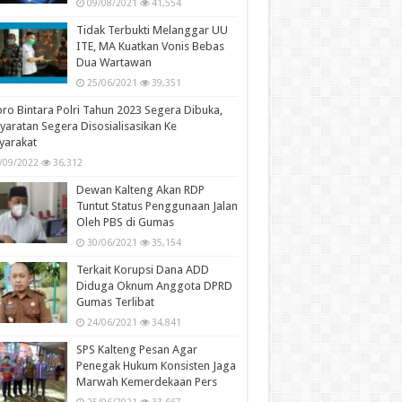
09/08/2021
41,554
Tidak Terbukti Melanggar UU
ITE, MA Kuatkan Vonis Bebas
Dua Wartawan
25/06/2021
39,351
ro Bintara Polri Tahun 2023 Segera Dibuka,
yaratan Segera Disosialisasikan Ke
yarakat
/09/2022
36,312
Dewan Kalteng Akan RDP
Tuntut Status Penggunaan Jalan
Oleh PBS di Gumas
30/06/2021
35,154
Terkait Korupsi Dana ADD
Diduga Oknum Anggota DPRD
Gumas Terlibat
24/06/2021
34,841
SPS Kalteng Pesan Agar
Penegak Hukum Konsisten Jaga
Marwah Kemerdekaan Pers
25/06/2021
33,667