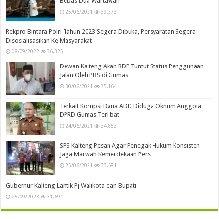
Bebas Dua Wartawan
25/06/2021
39,373
Rekpro Bintara Polri Tahun 2023 Segera Dibuka, Persyaratan Segera
Disosialisasikan Ke Masyarakat
08/09/2022
36,325
Dewan Kalteng Akan RDP Tuntut Status Penggunaan
Jalan Oleh PBS di Gumas
30/06/2021
35,164
Terkait Korupsi Dana ADD Diduga Oknum Anggota
DPRD Gumas Terlibat
24/06/2021
34,853
SPS Kalteng Pesan Agar Penegak Hukum Konsisten
Jaga Marwah Kemerdekaan Pers
25/06/2021
33,681
Gubernur Kalteng Lantik Pj Walikota dan Bupati
25/09/2023
31,691