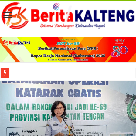
Viral! Selama Dua Bulan Lebih Siltap Serta Tunjangan Pemdes dan BPD di Barse