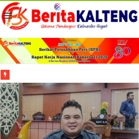
Viral! Selama Dua Bulan Lebih Siltap Serta Tunjangan Pemdes dan BPD di Barse