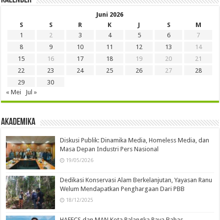
Juni 2026
S
S
R
K
J
S
M
1
2
3
4
5
6
7
8
9
10
11
12
13
14
15
16
17
18
19
20
21
22
23
24
25
26
27
28
29
30
« Mei
Jul »
Akademika
Diskusi Publik: Dinamika Media, Homeless Media, dan
Masa Depan Industri Pers Nasional
19/05/2026
Dedikasi Konservasi Alam Berkelanjutan, Yayasan Ranu
Welum Mendapatkan Penghargaan Dari PBB
18/12/2025
HAFECS dan MAN Kota Palangka Raya Bahas