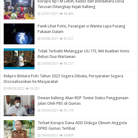
Korupsi Rp1 M Lebih, Kades dan Bendahara Desa
Tarusan Ditangkap Kejati Kalteng
22/07/2021
44,409
Panik Lihat Polisi, Pasangan si Wanita Lupa Pasang
Pakaian Dalam
09/08/2021
41,521
Tidak Terbukti Melanggar UU ITE, MA Kuatkan Vonis
Bebas Dua Wartawan
25/06/2021
39,321
Rekpro Bintara Polri Tahun 2023 Segera Dibuka, Persyaratan Segera
Disosialisasikan Ke Masyarakat
08/09/2022
36,291
Dewan Kalteng Akan RDP Tuntut Status Penggunaan
Jalan Oleh PBS di Gumas
30/06/2021
35,119
Terkait Korupsi Dana ADD Diduga Oknum Anggota
DPRD Gumas Terlibat
24/06/2021
34,809