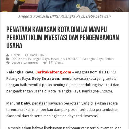
Anggota Komisi III DPRD Palangka Raya, Deby Setiawan
Penataan Kawasan Kota Dinilai Mampu
Perkuat Iklim Investasi dan Pengembangan
Usaha
Garen
04/06/2026
DPRD Kota Palangka Raya
,
Headline
,
LEGISLATIF
,
Palangka Raya
,
Terkini
Leave a comment
871 Views
Palangka Raya,
Beritakalteng.com
– Anggota Komisi III DPRD
Palangka Raya,
Deby Setiawan
, menilai kawasan kota yang tertata
dengan baik memiliki peran penting dalam mendukung investasi dan
pengembangan usaha di Kota Palangka Raya, Kamis (04/6/2026).
Menurut
Deby
, penataan kawasan perkotaan yang dilakukan secara
terencana akan memberikan dampak positif terhadap pertumbuhan
ekonomi daerah serta meningkatkan daya tarik investasi.
Ia menjelaskan bahwa lingkungan perkotaan yang tertib, nyaman, dan