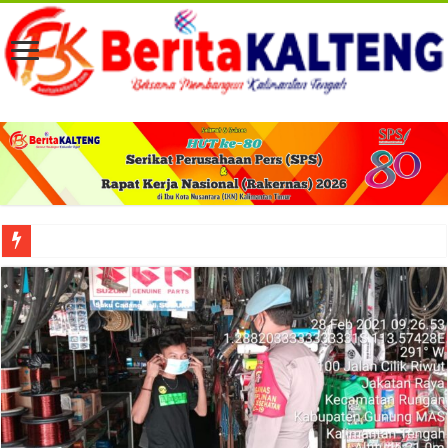
Viral! Selama Dua Bulan Lebih Siltap Serta Tunjangan Pemdes dan BPD di Barse