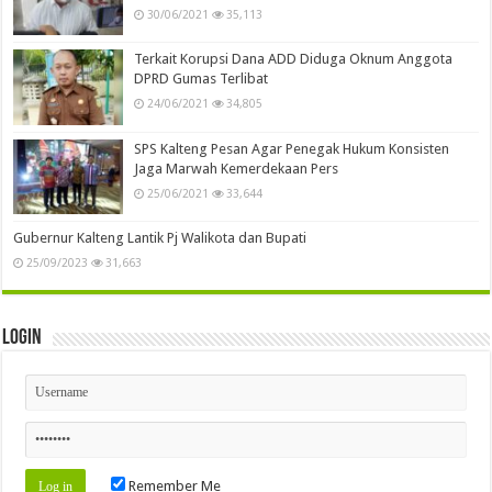
30/06/2021
35,113
Terkait Korupsi Dana ADD Diduga Oknum Anggota
DPRD Gumas Terlibat
24/06/2021
34,805
SPS Kalteng Pesan Agar Penegak Hukum Konsisten
Jaga Marwah Kemerdekaan Pers
25/06/2021
33,644
Gubernur Kalteng Lantik Pj Walikota dan Bupati
25/09/2023
31,663
Login
Remember Me