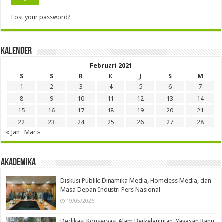
Lost your password?
Kalender
Februari 2021
S
S
R
K
J
S
M
1
2
3
4
5
6
7
8
9
10
11
12
13
14
15
16
17
18
19
20
21
22
23
24
25
26
27
28
« Jan
Mar »
Akademika
Diskusi Publik: Dinamika Media, Homeless Media, dan
Masa Depan Industri Pers Nasional
19/05/2026
Dedikasi Konservasi Alam Berkelanjutan, Yayasan Ranu