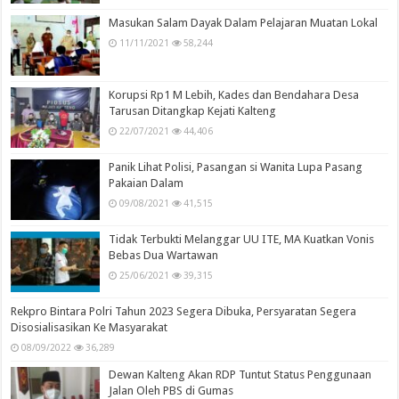
Masukan Salam Dayak Dalam Pelajaran Muatan Lokal
11/11/2021
58,244
Korupsi Rp1 M Lebih, Kades dan Bendahara Desa
Tarusan Ditangkap Kejati Kalteng
22/07/2021
44,406
Panik Lihat Polisi, Pasangan si Wanita Lupa Pasang
Pakaian Dalam
09/08/2021
41,515
Tidak Terbukti Melanggar UU ITE, MA Kuatkan Vonis
Bebas Dua Wartawan
25/06/2021
39,315
Rekpro Bintara Polri Tahun 2023 Segera Dibuka, Persyaratan Segera
Disosialisasikan Ke Masyarakat
08/09/2022
36,289
Dewan Kalteng Akan RDP Tuntut Status Penggunaan
Jalan Oleh PBS di Gumas