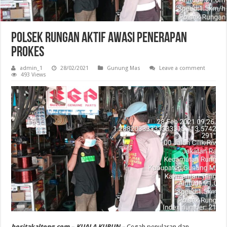
Polsek Rungan Aktif Awasi Penerapan
Prokes
admin_1
28/02/2021
Gunung Mas
Leave a comment
493 Views
beritakalteng.com – KUALA KURUN –
Cegah penularan dan