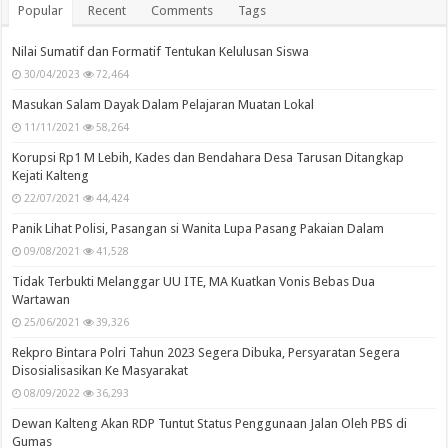
Popular
Recent
Comments
Tags
Nilai Sumatif dan Formatif Tentukan Kelulusan Siswa
30/04/2023
72,464
Masukan Salam Dayak Dalam Pelajaran Muatan Lokal
11/11/2021
58,264
Korupsi Rp1 M Lebih, Kades dan Bendahara Desa Tarusan Ditangkap
Kejati Kalteng
22/07/2021
44,424
Panik Lihat Polisi, Pasangan si Wanita Lupa Pasang Pakaian Dalam
09/08/2021
41,528
Tidak Terbukti Melanggar UU ITE, MA Kuatkan Vonis Bebas Dua
Wartawan
25/06/2021
39,326
Rekpro Bintara Polri Tahun 2023 Segera Dibuka, Persyaratan Segera
Disosialisasikan Ke Masyarakat
08/09/2022
36,293
Dewan Kalteng Akan RDP Tuntut Status Penggunaan Jalan Oleh PBS di
Gumas