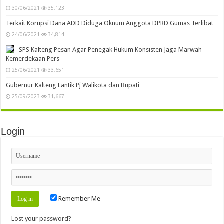
30/06/2021
35,123
Terkait Korupsi Dana ADD Diduga Oknum Anggota DPRD Gumas Terlibat
24/06/2021
34,814
SPS Kalteng Pesan Agar Penegak Hukum Konsisten Jaga Marwah
Kemerdekaan Pers
25/06/2021
33,651
Gubernur Kalteng Lantik Pj Walikota dan Bupati
25/09/2023
31,667
Login
Remember Me
Lost your password?