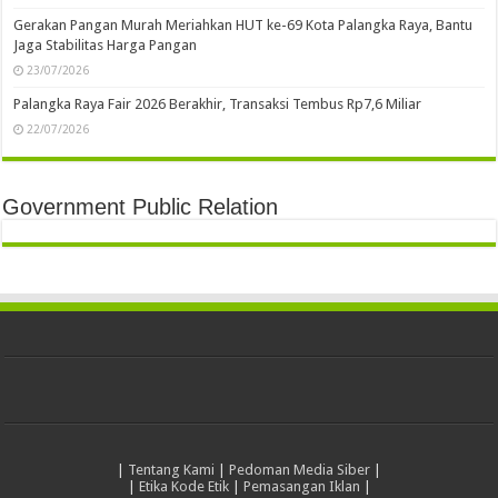
Gerakan Pangan Murah Meriahkan HUT ke-69 Kota Palangka Raya, Bantu
Jaga Stabilitas Harga Pangan
23/07/2026
Palangka Raya Fair 2026 Berakhir, Transaksi Tembus Rp7,6 Miliar
22/07/2026
Government Public Relation
|
Tentang Kami
|
Pedoman Media Siber
|
|
Etika Kode Etik
|
Pemasangan Iklan
|