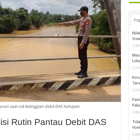
Pop
Nila
Sis
30
Mas
Loka
11
Koru
Taru
22
Pani
Pak
urun saat cek ketinggian debit DAS Kahayan.
09
olisi Rutin Pantau Debit DAS
Tida
Von
25