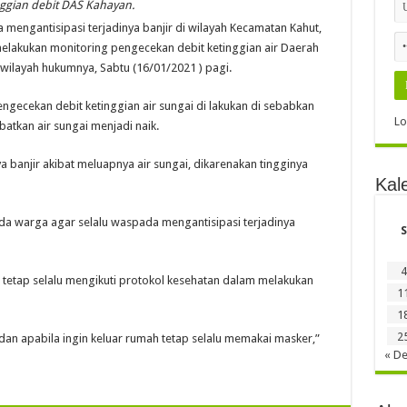
nggian debit DAS Kahayan.
mengantisipasi terjadinya banjir di wilayah Kecamatan Kahut,
elakukan monitoring pengecekan debit ketinggian air Daerah
wilayah hukumnya, Sabtu (16/01/2021 ) pagi.
ngecekan debit ketinggian air sungai di lakukan di sebabkan
Lo
batkan air sungai menjadi naik.
ya banjir akibat meluapnya air sungai, dikarenakan tingginya
Kal
da warga agar selalu waspada mengantisipasi terjadinya
S
4
, tetap selalu mengikuti protokol kesehatan dalam melakukan
1
1
2
 apabila ingin keluar rumah tetap selalu memakai masker,”
« D