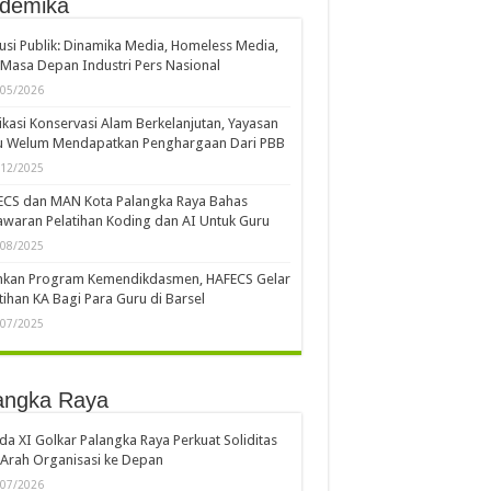
demika
usi Publik: Dinamika Media, Homeless Media,
Masa Depan Industri Pers Nasional
/05/2026
kasi Konservasi Alam Berkelanjutan, Yayasan
u Welum Mendapatkan Penghargaan Dari PBB
/12/2025
ECS dan MAN Kota Palangka Raya Bahas
waran Pelatihan Koding dan AI Untuk Guru
/08/2025
ankan Program Kemendikdasmen, HAFECS Gelar
tihan KA Bagi Para Guru di Barsel
/07/2025
angka Raya
a XI Golkar Palangka Raya Perkuat Soliditas
Arah Organisasi ke Depan
/07/2026