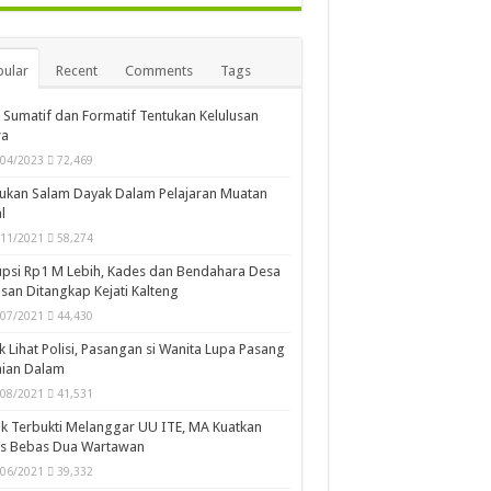
ular
Recent
Comments
Tags
i Sumatif dan Formatif Tentukan Kelulusan
wa
/04/2023
72,469
ukan Salam Dayak Dalam Pelajaran Muatan
l
/11/2021
58,274
psi Rp1 M Lebih, Kades dan Bendahara Desa
san Ditangkap Kejati Kalteng
/07/2021
44,430
k Lihat Polisi, Pasangan si Wanita Lupa Pasang
aian Dalam
/08/2021
41,531
k Terbukti Melanggar UU ITE, MA Kuatkan
is Bebas Dua Wartawan
/06/2021
39,332