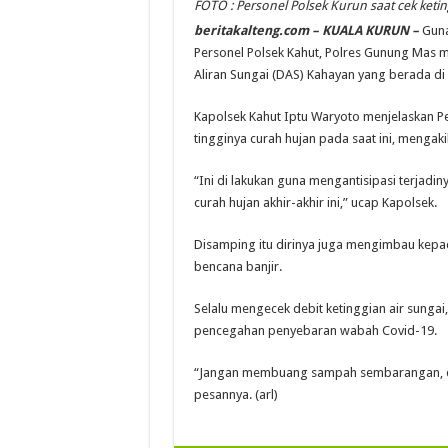
FOTO : Personel Polsek Kurun saat cek keti
beritakalteng.com
– KUALA KURUN –
Guna 
Personel Polsek Kahut, Polres Gunung Mas m
Aliran Sungai (DAS) Kahayan yang berada di 
Kapolsek Kahut Iptu Waryoto menjelaskan Pe
tingginya curah hujan pada saat ini, mengaki
“Ini di lakukan guna mengantisipasi terjadin
curah hujan akhir-akhir ini,” ucap Kapolsek.
Disamping itu dirinya juga mengimbau kepa
bencana banjir.
Selalu mengecek debit ketinggian air sungai
pencegahan penyebaran wabah Covid-19.
“Jangan membuang sampah sembarangan, dan
pesannya. (arl)