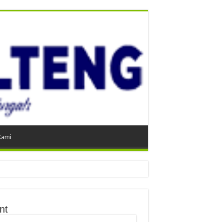
Kami
nt