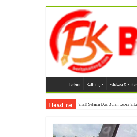
Terkini
Kalteng
Edukasi & Riste
Headline
Viral! Selama Dua Bulan Lebih Sil