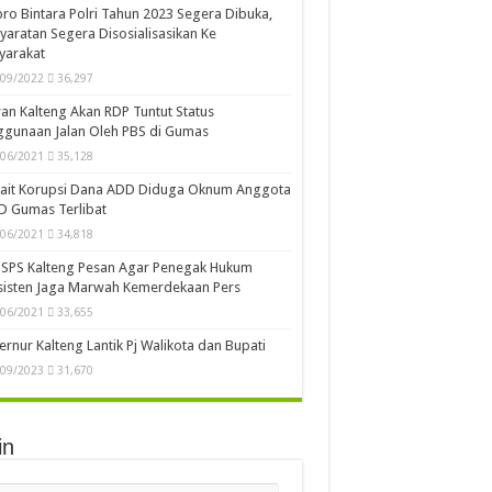
ro Bintara Polri Tahun 2023 Segera Dibuka,
yaratan Segera Disosialisasikan Ke
yarakat
/09/2022
36,297
n Kalteng Akan RDP Tuntut Status
gunaan Jalan Oleh PBS di Gumas
/06/2021
35,128
kait Korupsi Dana ADD Diduga Oknum Anggota
D Gumas Terlibat
/06/2021
34,818
SPS Kalteng Pesan Agar Penegak Hukum
sisten Jaga Marwah Kemerdekaan Pers
/06/2021
33,655
rnur Kalteng Lantik Pj Walikota dan Bupati
/09/2023
31,670
in