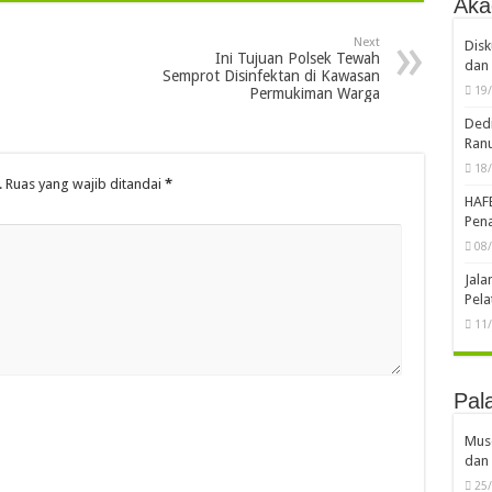
Aka
Next
Disk
Ini Tujuan Polsek Tewah
dan 
Semprot Disinfektan di Kawasan
19
Permukiman Warga
Dedi
Ran
18
.
Ruas yang wajib ditandai
*
HAF
Pena
08
Jal
Pela
11
Pal
Musd
dan 
25