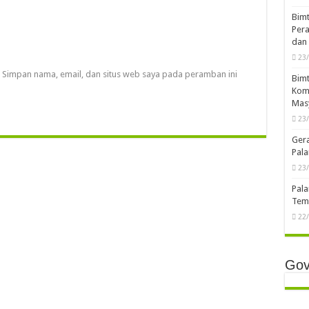
Bimt
Pera
dan 
23
Simpan nama, email, dan situs web saya pada peramban ini
Bimt
Komp
Mas
23
Ger
Pala
23
Pala
Temb
22
Gov