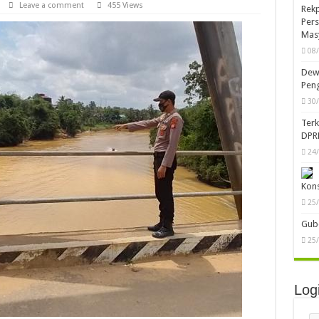
Leave a comment
455 Views
Rekp
Pers
Mas
08
Dewa
Peng
30
Ter
DPR
24
Kon
25
Gube
25
Log