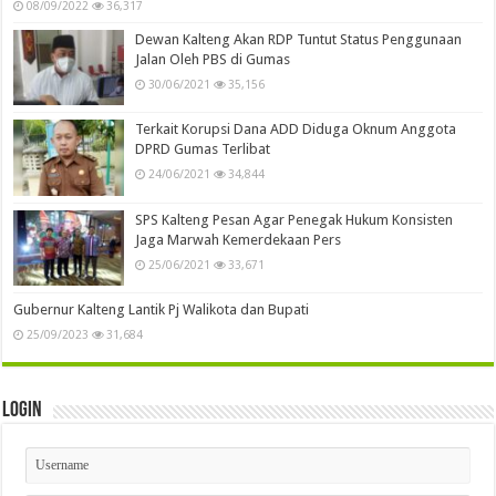
08/09/2022
36,317
Dewan Kalteng Akan RDP Tuntut Status Penggunaan
Jalan Oleh PBS di Gumas
30/06/2021
35,156
Terkait Korupsi Dana ADD Diduga Oknum Anggota
DPRD Gumas Terlibat
24/06/2021
34,844
SPS Kalteng Pesan Agar Penegak Hukum Konsisten
Jaga Marwah Kemerdekaan Pers
25/06/2021
33,671
Gubernur Kalteng Lantik Pj Walikota dan Bupati
25/09/2023
31,684
Login