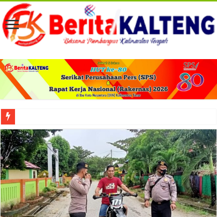
Viral! Selama Dua Bulan Lebih Siltap Serta Tunjangan Pemdes dan BPD di Barse