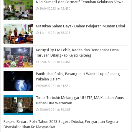
Nilai Sumatif dan Formatif Tentukan Kelulusan Siswa
30/04/2023
72,490
Masukan Salam Dayak Dalam Pelajaran Muatan Lokal
11/11/2021
58,303
Korupsi Rp1 M Lebih, Kades dan Bendahara Desa
Tarusan Ditangkap Kejati Kalteng
22/07/2021
44,464
Panik Lihat Polisi, Pasangan si Wanita Lupa Pasang
Pakaian Dalam
09/08/2021
41,559
Tidak Terbukti Melanggar UU ITE, MA Kuatkan Vonis
Bebas Dua Wartawan
25/06/2021
39,363
Rekpro Bintara Polri Tahun 2023 Segera Dibuka, Persyaratan Segera
Disosialisasikan Ke Masyarakat