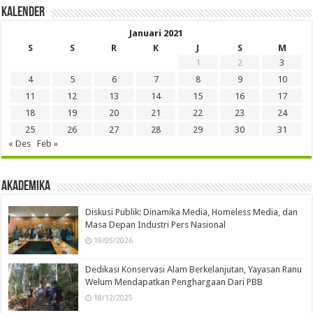
Kalender
Januari 2021
S
S
R
K
J
S
M
1
2
3
4
5
6
7
8
9
10
11
12
13
14
15
16
17
18
19
20
21
22
23
24
25
26
27
28
29
30
31
« Des
Feb »
Akademika
Diskusi Publik: Dinamika Media, Homeless Media, dan
Masa Depan Industri Pers Nasional
19/05/2026
Dedikasi Konservasi Alam Berkelanjutan, Yayasan Ranu
Welum Mendapatkan Penghargaan Dari PBB
18/12/2025