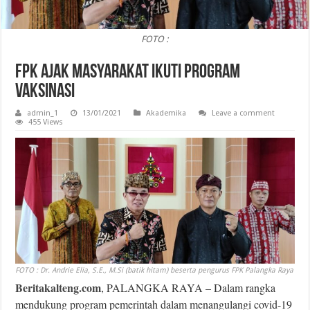
FOTO :
FPK Ajak Masyarakat Ikuti Program
Vaksinasi
admin_1
13/01/2021
Akademika
Leave a comment
455 Views
FOTO : Dr. Andrie Elia, S.E., M.Si (batik hitam) beserta pengurus FPK Palangka Raya
Beritakalteng.com
, PALANGKA RAYA – Dalam rangka
mendukung program pemerintah dalam menangulangi covid-19