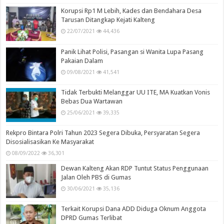
Korupsi Rp1 M Lebih, Kades dan Bendahara Desa
Tarusan Ditangkap Kejati Kalteng
22/07/2021
44,436
Panik Lihat Polisi, Pasangan si Wanita Lupa Pasang
Pakaian Dalam
09/08/2021
41,541
Tidak Terbukti Melanggar UU ITE, MA Kuatkan Vonis
Bebas Dua Wartawan
25/06/2021
39,335
Rekpro Bintara Polri Tahun 2023 Segera Dibuka, Persyaratan Segera
Disosialisasikan Ke Masyarakat
08/09/2022
36,301
Dewan Kalteng Akan RDP Tuntut Status Penggunaan
Jalan Oleh PBS di Gumas
30/06/2021
35,136
Terkait Korupsi Dana ADD Diduga Oknum Anggota
DPRD Gumas Terlibat