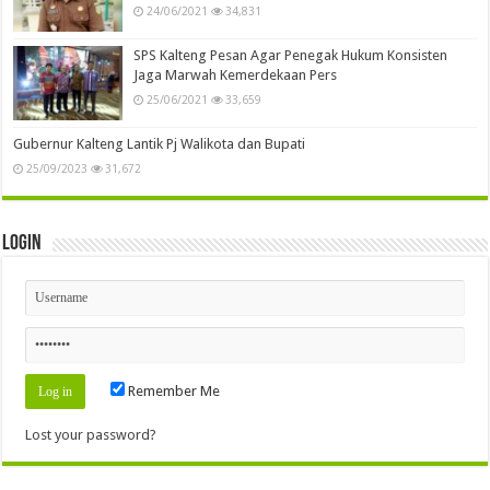
24/06/2021
34,831
SPS Kalteng Pesan Agar Penegak Hukum Konsisten
Jaga Marwah Kemerdekaan Pers
25/06/2021
33,659
Gubernur Kalteng Lantik Pj Walikota dan Bupati
25/09/2023
31,672
Login
Remember Me
Lost your password?