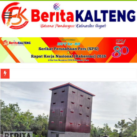
Viral! Selama Dua Bulan Lebih Siltap Serta Tunjangan Pemdes dan BPD di Barse