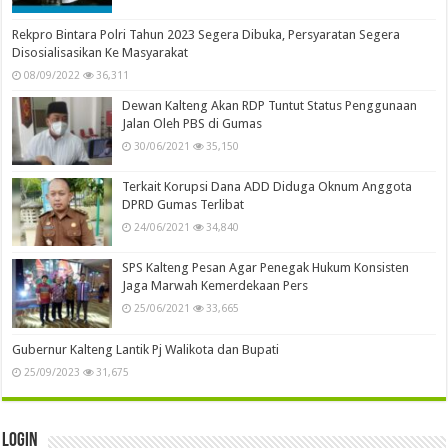
Rekpro Bintara Polri Tahun 2023 Segera Dibuka, Persyaratan Segera
Disosialisasikan Ke Masyarakat
08/09/2022
36,311
Dewan Kalteng Akan RDP Tuntut Status Penggunaan
Jalan Oleh PBS di Gumas
30/06/2021
35,150
Terkait Korupsi Dana ADD Diduga Oknum Anggota
DPRD Gumas Terlibat
24/06/2021
34,840
SPS Kalteng Pesan Agar Penegak Hukum Konsisten
Jaga Marwah Kemerdekaan Pers
25/06/2021
33,665
Gubernur Kalteng Lantik Pj Walikota dan Bupati
25/09/2023
31,675
Login