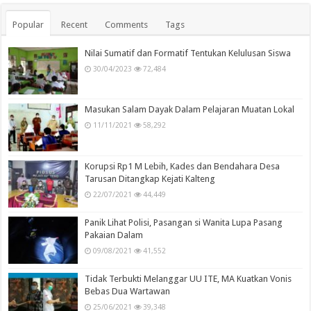
Popular
Recent
Comments
Tags
Nilai Sumatif dan Formatif Tentukan Kelulusan Siswa
30/04/2023
72,484
Masukan Salam Dayak Dalam Pelajaran Muatan Lokal
11/11/2021
58,292
Korupsi Rp1 M Lebih, Kades dan Bendahara Desa
Tarusan Ditangkap Kejati Kalteng
22/07/2021
44,449
Panik Lihat Polisi, Pasangan si Wanita Lupa Pasang
Pakaian Dalam
09/08/2021
41,552
Tidak Terbukti Melanggar UU ITE, MA Kuatkan Vonis
Bebas Dua Wartawan
25/06/2021
39,348