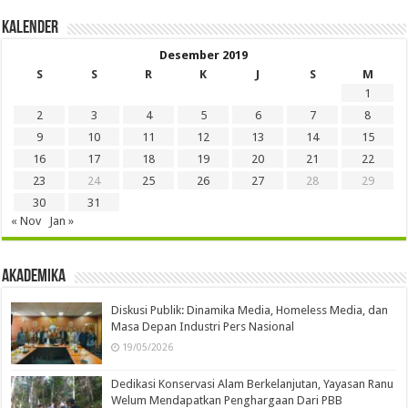
Kalender
Desember 2019
S
S
R
K
J
S
M
1
2
3
4
5
6
7
8
9
10
11
12
13
14
15
16
17
18
19
20
21
22
23
24
25
26
27
28
29
30
31
« Nov
Jan »
Akademika
Diskusi Publik: Dinamika Media, Homeless Media, dan
Masa Depan Industri Pers Nasional
19/05/2026
Dedikasi Konservasi Alam Berkelanjutan, Yayasan Ranu
Welum Mendapatkan Penghargaan Dari PBB