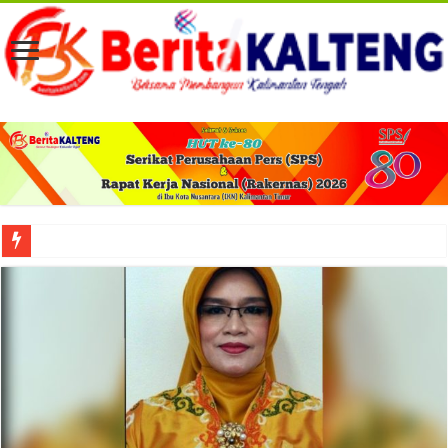
Viral! Selama Dua Bulan Lebih Siltap Serta Tunjangan Pemdes dan BPD di Barse