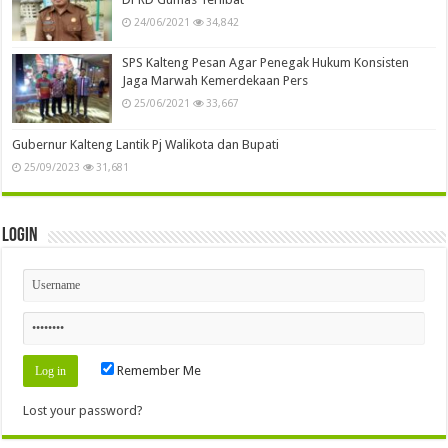
24/06/2021
34,842
SPS Kalteng Pesan Agar Penegak Hukum Konsisten
Jaga Marwah Kemerdekaan Pers
25/06/2021
33,667
Gubernur Kalteng Lantik Pj Walikota dan Bupati
25/09/2023
31,681
Login
Remember Me
Lost your password?