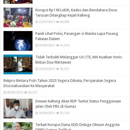
Korupsi Rp1 M Lebih, Kades dan Bendahara Desa
Tarusan Ditangkap Kejati Kalteng
22/07/2021
44,458
Panik Lihat Polisi, Pasangan si Wanita Lupa Pasang
Pakaian Dalam
09/08/2021
41,554
Tidak Terbukti Melanggar UU ITE, MA Kuatkan Vonis
Bebas Dua Wartawan
25/06/2021
39,351
Rekpro Bintara Polri Tahun 2023 Segera Dibuka, Persyaratan Segera
Disosialisasikan Ke Masyarakat
08/09/2022
36,312
Dewan Kalteng Akan RDP Tuntut Status Penggunaan
Jalan Oleh PBS di Gumas
30/06/2021
35,154
Terkait Korupsi Dana ADD Diduga Oknum Anggota
DPRD Gumas Terlibat