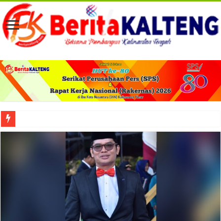
Viral! Selama Dua Bulan Lebih Siltap Serta Tunjangan Pemdes dan BPD di Barse