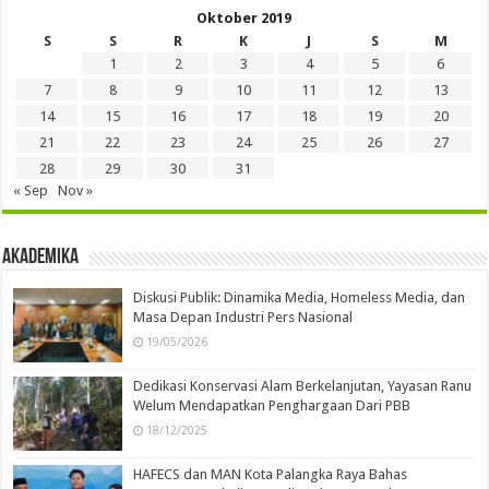
Oktober 2019
S
S
R
K
J
S
M
1
2
3
4
5
6
7
8
9
10
11
12
13
14
15
16
17
18
19
20
21
22
23
24
25
26
27
28
29
30
31
« Sep
Nov »
Akademika
Diskusi Publik: Dinamika Media, Homeless Media, dan
Masa Depan Industri Pers Nasional
19/05/2026
Dedikasi Konservasi Alam Berkelanjutan, Yayasan Ranu
Welum Mendapatkan Penghargaan Dari PBB
18/12/2025
HAFECS dan MAN Kota Palangka Raya Bahas