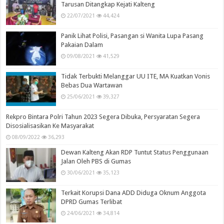
Tarusan Ditangkap Kejati Kalteng
22/07/2021
44,424
Panik Lihat Polisi, Pasangan si Wanita Lupa Pasang
Pakaian Dalam
09/08/2021
41,529
Tidak Terbukti Melanggar UU ITE, MA Kuatkan Vonis
Bebas Dua Wartawan
25/06/2021
39,327
Rekpro Bintara Polri Tahun 2023 Segera Dibuka, Persyaratan Segera
Disosialisasikan Ke Masyarakat
08/09/2022
36,293
Dewan Kalteng Akan RDP Tuntut Status Penggunaan
Jalan Oleh PBS di Gumas
30/06/2021
35,123
Terkait Korupsi Dana ADD Diduga Oknum Anggota
DPRD Gumas Terlibat
24/06/2021
34,814