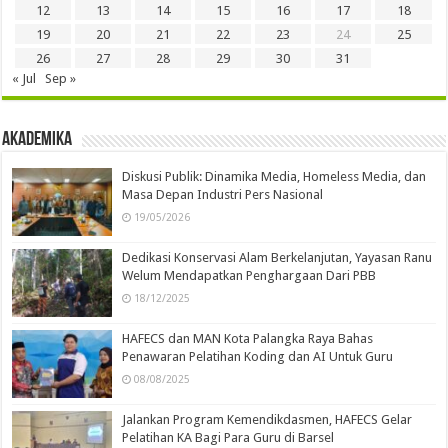
12
13
14
15
16
17
18
19
20
21
22
23
24
25
26
27
28
29
30
31
« Jul
Sep »
Akademika
Diskusi Publik: Dinamika Media, Homeless Media, dan
Masa Depan Industri Pers Nasional
19/05/2026
Dedikasi Konservasi Alam Berkelanjutan, Yayasan Ranu
Welum Mendapatkan Penghargaan Dari PBB
18/12/2025
HAFECS dan MAN Kota Palangka Raya Bahas
Penawaran Pelatihan Koding dan AI Untuk Guru
08/08/2025
Jalankan Program Kemendikdasmen, HAFECS Gelar
Pelatihan KA Bagi Para Guru di Barsel