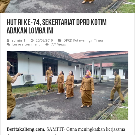
Hut RI Ke-74, Sekertariat DPRD Kotim
Adakan Lomba Ini
admin_1
20/08/2019
DPRD Kotawaringin Timur
Leave a comment
774 Views
Beritakalteng.com
, SAMPIT- Guna meningkatkan kerjasama