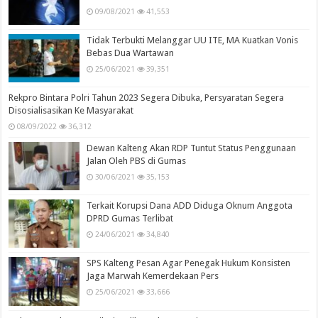
09/08/2021
41,553
Tidak Terbukti Melanggar UU ITE, MA Kuatkan Vonis
Bebas Dua Wartawan
25/06/2021
39,351
Rekpro Bintara Polri Tahun 2023 Segera Dibuka, Persyaratan Segera
Disosialisasikan Ke Masyarakat
08/09/2022
36,312
Dewan Kalteng Akan RDP Tuntut Status Penggunaan
Jalan Oleh PBS di Gumas
30/06/2021
35,153
Terkait Korupsi Dana ADD Diduga Oknum Anggota
DPRD Gumas Terlibat
24/06/2021
34,840
SPS Kalteng Pesan Agar Penegak Hukum Konsisten
Jaga Marwah Kemerdekaan Pers
25/06/2021
33,666