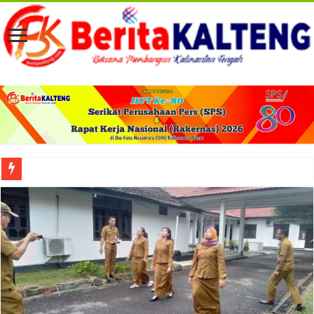
Viral! Selama Dua Bulan Lebih Siltap Serta Tunjangan Pemdes dan BPD di Barse