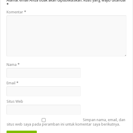
Alamat email Anda tidak akan dipublikasikan.
Ruas yang wajib ditandai
*
Komentar
*
Nama
*
Email
*
Situs Web
Simpan nama, email, dan
situs web saya pada peramban ini untuk komentar saya berikutnya.