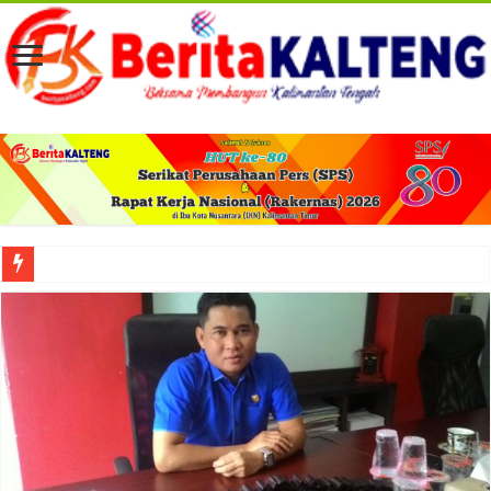
Viral! Selama Dua Bulan Lebih Siltap Serta Tunjangan Pemdes dan BPD di Barse