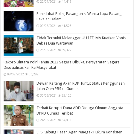
22/07/2021
44,419
Panik Lihat Polisi, Pasangan si Wanita Lupa Pasang
Pakaian Dalam
09/08/2021
41,523
Tidak Terbukti Melanggar UU ITE, MA Kuatkan Vonis
Bebas Dua Wartawan
25/06/2021
39,322
Rekpro Bintara Polri Tahun 2023 Segera Dibuka, Persyaratan Segera
Disosialisasikan Ke Masyarakat
08/09/2022
36,292
Dewan Kalteng Akan RDP Tuntut Status Penggunaan
Jalan Oleh PBS di Gumas
30/06/2021
35,120
Terkait Korupsi Dana ADD Diduga Oknum Anggota
DPRD Gumas Terlibat
24/06/2021
34,811
SPS Kalteng Pesan Agar Penegak Hukum Konsisten