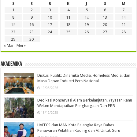
S
S
R
K
J
S
M
1
2
3
4
5
6
7
8
9
10
11
12
13
14
15
16
17
18
19
20
21
22
23
24
25
26
27
28
29
30
« Mar
Mei »
Akademika
Diskusi Publik: Dinamika Media, Homeless Media, dan
Masa Depan Industri Pers Nasional
19/05/2026
Dedikasi Konservasi Alam Berkelanjutan, Yayasan Ranu
Welum Mendapatkan Penghargaan Dari PBB
18/12/2025
HAFECS dan MAN Kota Palangka Raya Bahas
Penawaran Pelatihan Koding dan AI Untuk Guru