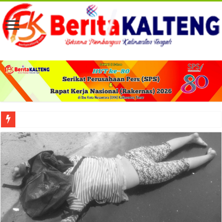
Viral! Selama Dua Bulan Lebih Siltap Serta Tunjangan Pemdes dan BPD di Barse