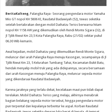
BeritaKalteng
, Palangka Raya- Seorang pengendara motor Yamaha
Mio GT nopol KH 5806 KI, Raudatul Badawiyah (52), tewas seketika
setelah bertabrakan dengan mobil Daihatzu Terios berwarna hitam
nopol KH 1158 AW yang dikemudikan oleh Rendi Monte Sigara (32), di
Jl Tjilik Riwut Km 23,5 Kota Palangka Raya, Rabu (21/02) sekitar pukul
06.30 Wib kemarin.
Awal kejadian, mobil Daihatzu yang dikemudikan Rendi Monte Sigara,
meluncur dari arah Palangka Raya menuju Kasongan, sesampainya di Jl
Tjilik Riwut Km 23, 5 Kelurahan Tumbang Tahai, Kecamatan Bukit Batu,
hendak menyalip mobil truk yang ada didepannya, secara bersamaan
dari arah Kasongan menuju Palangka Raya, meluncur sepeda motor
yang dikendaraai Raudatul Badawiyah.
Karena jaraknya yang terlalu dekat, kecelakaan maut pun tidak dapat
terelakan. Mobil Daihatzu Terios yang melaju, akhirnya menabrak
bagian belakang sepeda motor tersebut, hingga pengendara motor
pun terpental dan kepalanya terbentur ke aspal. Korban Raudatul
Badawiyah, tewas seketika dengan luka berat di kepala, di tempat