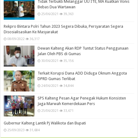
Tidak Terbukti Melanggar UU ITE, MA Kuatkan Vonis
Bebas Dua Wartawan
25/06/2021
39,363
Rekpro Bintara Polri Tahun 2023 Segera Dibuka, Persyaratan Segera
Disosialisasikan Ke Masyarakat
08/09/2022
36,317
Dewan Kalteng Akan RDP Tuntut Status Penggunaan
Jalan Oleh PBS di Gumas
30/06/2021
35,156
Terkait Korupsi Dana ADD Diduga Oknum Anggota
DPRD Gumas Terlibat
24/06/2021
34,844
SPS Kalteng Pesan Agar Penegak Hukum Konsisten
Jaga Marwah Kemerdekaan Pers
25/06/2021
33,671
Gubernur Kalteng Lantik Pj Walikota dan Bupati
25/09/2023
31,684