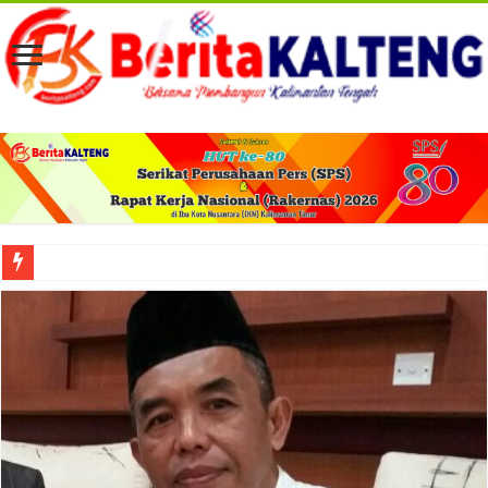
Viral! Selama Dua Bulan Lebih Siltap Serta Tunjangan Pemdes dan BPD di Barse