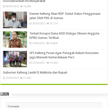
Disosialisasikan Ke Masyarakat
08/09/2022
36,289
Dewan Kalteng Akan RDP Tuntut Status Penggunaan
Jalan Oleh PBS di Gumas
30/06/2021
35,114
Terkait Korupsi Dana ADD Diduga Oknum Anggota
DPRD Gumas Terlibat
24/06/2021
34,808
SPS Kalteng Pesan Agar Penegak Hukum Konsisten
Jaga Marwah Kemerdekaan Pers
25/06/2021
33,644
Gubernur Kalteng Lantik Pj Walikota dan Bupati
25/09/2023
31,664
Login