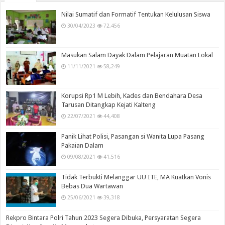
Nilai Sumatif dan Formatif Tentukan Kelulusan Siswa
30/04/2023
72,456
Masukan Salam Dayak Dalam Pelajaran Muatan Lokal
11/11/2021
58,249
Korupsi Rp1 M Lebih, Kades dan Bendahara Desa
Tarusan Ditangkap Kejati Kalteng
22/07/2021
44,408
Panik Lihat Polisi, Pasangan si Wanita Lupa Pasang
Pakaian Dalam
09/08/2021
41,516
Tidak Terbukti Melanggar UU ITE, MA Kuatkan Vonis
Bebas Dua Wartawan
25/06/2021
39,318
Rekpro Bintara Polri Tahun 2023 Segera Dibuka, Persyaratan Segera