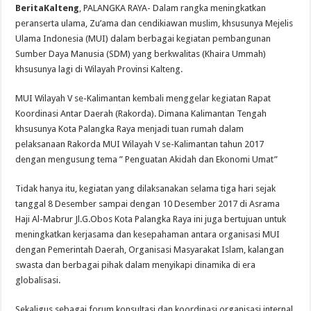
BeritaKalteng
, PALANGKA RAYA- Dalam rangka meningkatkan
peranserta ulama, Zu’ama dan cendikiawan muslim, khsusunya Mejelis
Ulama Indonesia (MUI) dalam berbagai kegiatan pembangunan
Sumber Daya Manusia (SDM) yang berkwalitas (Khaira Ummah)
khsusunya lagi di Wilayah Provinsi Kalteng.
MUI Wilayah V se-Kalimantan kembali menggelar kegiatan Rapat
Koordinasi Antar Daerah (Rakorda). Dimana Kalimantan Tengah
khsusunya Kota Palangka Raya menjadi tuan rumah dalam
pelaksanaan Rakorda MUI Wilayah V se-Kalimantan tahun 2017
dengan mengusung tema ” Penguatan Akidah dan Ekonomi Umat”
Tidak hanya itu, kegiatan yang dilaksanakan selama tiga hari sejak
tanggal 8 Desember sampai dengan 10 Desember 2017 di Asrama
Haji Al-Mabrur Jl.G.Obos Kota Palangka Raya ini juga bertujuan untuk
meningkatkan kerjasama dan kesepahaman antara organisasi MUI
dengan Pemerintah Daerah, Organisasi Masyarakat Islam, kalangan
swasta dan berbagai pihak dalam menyikapi dinamika di era
globalisasi.
Sekaligus sebagai forum konsultasi dan koordinasi organisasi internal,