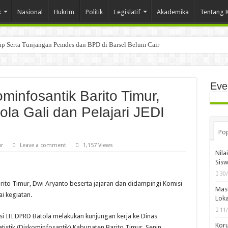
k
Nasional
Hukrim
Politik
Legislatif
Akademika
Tentang 
tap Serta Tunjangan Pemdes dan BPD di Barsel Belum Cair
Eve
minfosantik Barito Timur,
ola Gali dan Pelajari JEDI
Pop
ur
Leave a comment
1,157 Views
Nila
Sis
30
rito Timur, Dwi Aryanto beserta jajaran dan didampingi Komisi
Mas
i kegiatan.
Loka
11
i III DPRD Batola melakukan kunjungan kerja ke Dinas
Koru
tistik (Diskominfosantik) Kabupaten Barito Timur, Senin