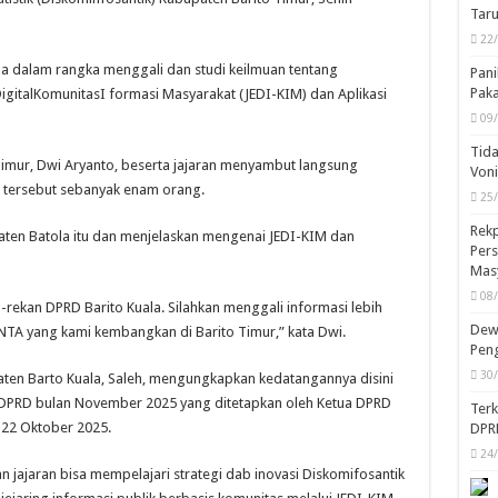
Taru
22
ola dalam rangka menggali dan studi keilmuan tentang
Pani
Pak
italKomunitasI formasi Masyarakat (JEDI-KIM) dan Aplikasi
09
Tida
Timur, Dwi Aryanto, beserta jajaran menyambut langsung
Von
 tersebut sebanyak enam orang.
25
Rekp
ten Batola itu dan menjelaskan mengenai JEDI-KIM dan
Pers
Mas
08
-rekan DPRD Barito Kuala. Silahkan menggali informasi lebih
Dewa
TA yang kami kembangkan di Barito Timur,” kata Dwi.
Peng
30
aten Barto Kuala, Saleh, mengungkapkan kedatangannya disini
 DPRD bulan November 2025 yang ditetapkan oleh Ketua DPRD
Ter
 22 Oktober 2025.
DPR
24
an jajaran bisa mempelajari strategi dab inovasi Diskomifosantik