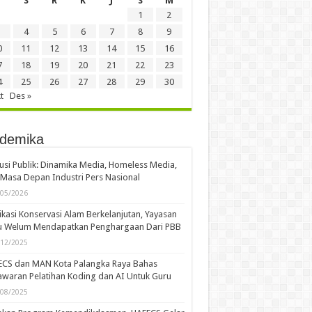
S
R
K
J
S
M
1
2
4
5
6
7
8
9
0
11
12
13
14
15
16
7
18
19
20
21
22
23
4
25
26
27
28
29
30
t
Des »
demika
usi Publik: Dinamika Media, Homeless Media,
Masa Depan Industri Pers Nasional
/05/2026
kasi Konservasi Alam Berkelanjutan, Yayasan
u Welum Mendapatkan Penghargaan Dari PBB
/12/2025
ECS dan MAN Kota Palangka Raya Bahas
waran Pelatihan Koding dan AI Untuk Guru
/08/2025