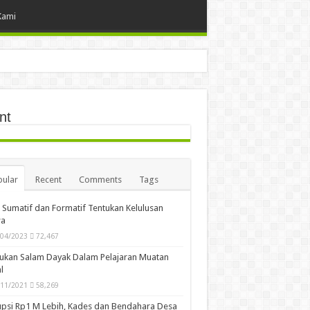
Kami
nt
ular
Recent
Comments
Tags
i Sumatif dan Formatif Tentukan Kelulusan
wa
/04/2023
72,467
ukan Salam Dayak Dalam Pelajaran Muatan
l
/11/2021
58,269
psi Rp1 M Lebih, Kades dan Bendahara Desa