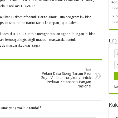
aring informasi publik berbasis komunitas melalui JEDI-KIM,
Kon
elalui aplikasi DIGANTA.
25
Gube
lakukan Diskominfosantik Barito Timur. Dua program ink bisa
25
i di Kabupaten Barito Kuala ke depan,” ujar Saleh.
ri Komisi III DPRD Batola mengharapkan agar hubungan ini bisa
ah, lembaga legislatiglf maupun masyarakat untuk
Log
da masyarakat luas. (ags)
Next
Petani Desa Siong Tanam Padi
Gogo Varietas Lungkung untuk
Perkuat Ketahanan Pangan
Nasional
Lo
Kal
.
Ruas yang wajib ditandai
*