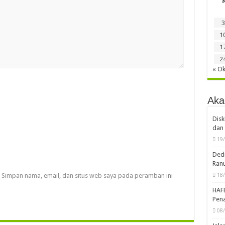
S
3
1
1
2
« Ok
Aka
Disk
dan 
19
Dedi
Ran
Simpan nama, email, dan situs web saya pada peramban ini
18
HAF
Pena
08