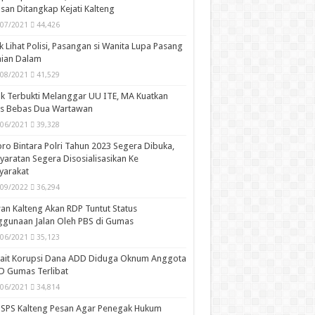
san Ditangkap Kejati Kalteng
/07/2021
44,426
k Lihat Polisi, Pasangan si Wanita Lupa Pasang
aian Dalam
/08/2021
41,529
k Terbukti Melanggar UU ITE, MA Kuatkan
is Bebas Dua Wartawan
/06/2021
39,328
ro Bintara Polri Tahun 2023 Segera Dibuka,
yaratan Segera Disosialisasikan Ke
yarakat
/09/2022
36,294
n Kalteng Akan RDP Tuntut Status
gunaan Jalan Oleh PBS di Gumas
/06/2021
35,123
kait Korupsi Dana ADD Diduga Oknum Anggota
D Gumas Terlibat
/06/2021
34,814
SPS Kalteng Pesan Agar Penegak Hukum