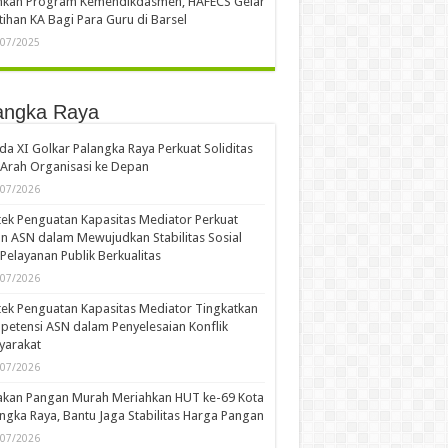
ankan Program Kemendikdasmen, HAFECS Gelar
tihan KA Bagi Para Guru di Barsel
/07/2025
angka Raya
a XI Golkar Palangka Raya Perkuat Soliditas
Arah Organisasi ke Depan
/07/2026
ek Penguatan Kapasitas Mediator Perkuat
n ASN dalam Mewujudkan Stabilitas Sosial
Pelayanan Publik Berkualitas
/07/2026
ek Penguatan Kapasitas Mediator Tingkatkan
etensi ASN dalam Penyelesaian Konflik
yarakat
/07/2026
akan Pangan Murah Meriahkan HUT ke-69 Kota
ngka Raya, Bantu Jaga Stabilitas Harga Pangan
/07/2026