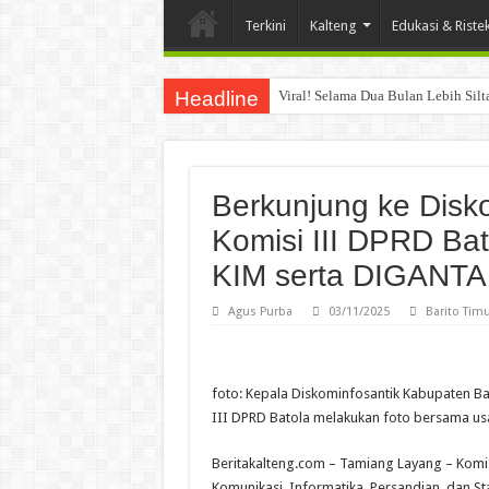
Terkini
Kalteng
Edukasi & Riste
Headline
Viral! Selama Dua Bulan Lebih Sil
Berkunjung ke Disko
Komisi III DPRD Bat
KIM serta DIGANTA
Agus Purba
03/11/2025
Barito Tim
foto: Kepala Diskominfosantik Kabupaten Ba
III DPRD Batola melakukan foto bersama usa
Beritakalteng.com – Tamiang Layang – Komis
Komunikasi, Informatika, Persandian, dan Sta