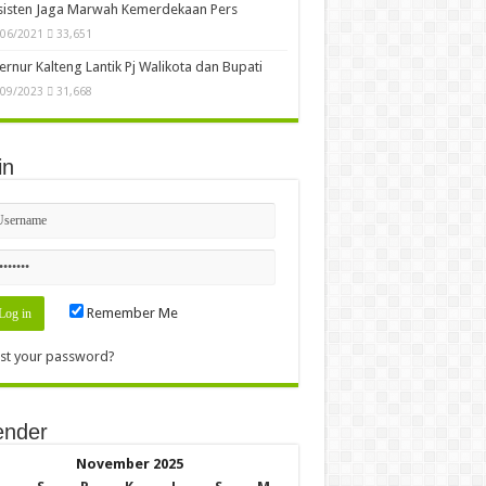
sisten Jaga Marwah Kemerdekaan Pers
/06/2021
33,651
rnur Kalteng Lantik Pj Walikota dan Bupati
/09/2023
31,668
in
Remember Me
st your password?
ender
November 2025