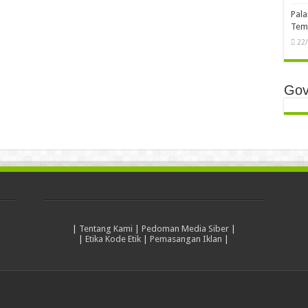
Pala
Temb
22
Gov
|
Tentang Kami
|
Pedoman Media Siber
|
|
Etika Kode Etik
|
Pemasangan Iklan
|